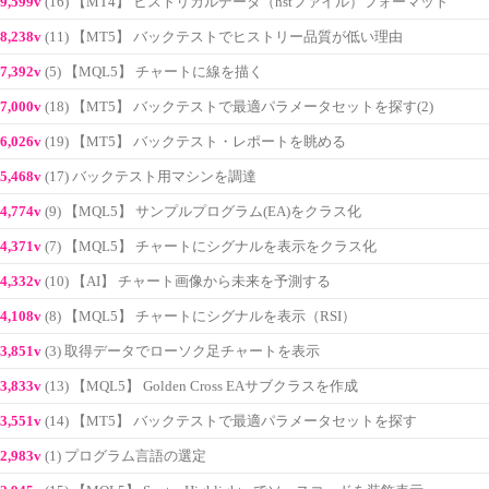
9,599v
(16) 【MT4】 ヒストリカルデータ（hstファイル）フォーマット
8,238v
(11) 【MT5】 バックテストでヒストリー品質が低い理由
7,392v
(5) 【MQL5】 チャートに線を描く
7,000v
(18) 【MT5】 バックテストで最適パラメータセットを探す(2)
6,026v
(19) 【MT5】 バックテスト・レポートを眺める
5,468v
(17) バックテスト用マシンを調達
4,774v
(9) 【MQL5】 サンプルプログラム(EA)をクラス化
4,371v
(7) 【MQL5】 チャートにシグナルを表示をクラス化
4,332v
(10) 【AI】 チャート画像から未来を予測する
4,108v
(8) 【MQL5】 チャートにシグナルを表示（RSI）
3,851v
(3) 取得データでローソク足チャートを表示
3,833v
(13) 【MQL5】 Golden Cross EAサブクラスを作成
3,551v
(14) 【MT5】 バックテストで最適パラメータセットを探す
2,983v
(1) プログラム言語の選定