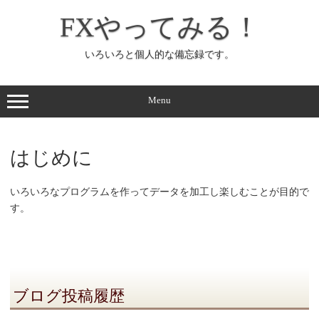
コ
ン
FXやってみる！
テ
ン
ツ
へ
いろいろと個人的な備忘録です。
ス
キ
ッ
プ
Menu
はじめに
いろいろなプログラムを作ってデータを加工し楽しむことが目的で
す。
ブログ投稿履歴