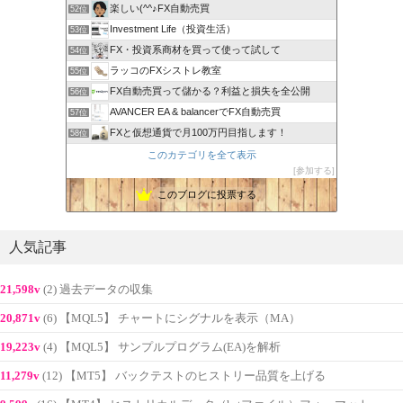
楽しい(^^♪FX自動売買
52位
Investment Life（投資生活）
53位
FX・投資系商材を買って使って試して
54位
ラッコのFXシストレ教室
55位
FX自動売買って儲かる？利益と損失を全公開
56位
AVANCER EA & balancerでFX自動売買
57位
FXと仮想通貨で月100万円目指します！
58位
このカテゴリを全て表示
参加する
このブログに投票する
人気記事
21,598v
(2) 過去データの収集
20,871v
(6) 【MQL5】 チャートにシグナルを表示（MA）
19,223v
(4) 【MQL5】 サンプルプログラム(EA)を解析
11,279v
(12) 【MT5】 バックテストのヒストリー品質を上げる