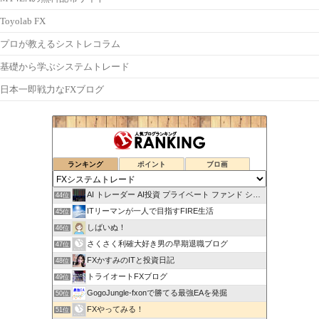
Toyolab FX
プロが教えるシストレコラム
基礎から学ぶシステムトレード
日本一即戦力なFXブログ
ランキング
ポイント
ブロ画
AI トレーダー AI投資 プライベート ファンド システム
44位
ITリーマンが一人で目指すFIRE生活
45位
しばいぬ！
46位
さくさく利確大好き男の早期退職ブログ
47位
FXかすみのITと投資日記
48位
トライオートFXブログ
49位
GogoJungle-fxonで勝てる最強EAを発掘
50位
FXやってみる！
51位