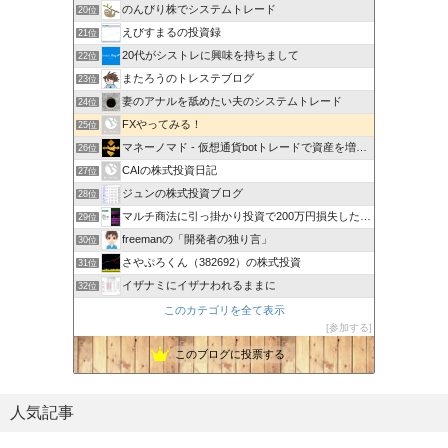
のんびり株でシステムトレード
20位
えびすまるの投資録
21位
20代がシストレに興味を持ちまして
22位
またろうのトレステブログ
23位
妻のアナルを舐めたい夫のシステムトレード
24位
FXやってみる！
25位
マネーノマド - 仮想通貨botトレードで資産を増やす！
26位
CAIの株式投資日記
27位
ジュンの株式投資ブログ
28位
マルチ商法に引っ掛かり投資で200万円損失した20代会社員
29位
freemanの「開発者の独り言」
30位
さやぷろくん（382692）の株式投資
31位
イザナミにイザナわれるままに
32位
このカテゴリを全て表示
参加する
このブログに投票する
人気記事