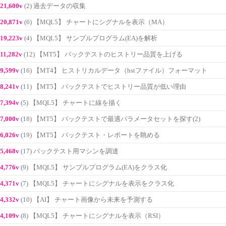
21,600v
(2) 過去データの収集
20,871v
(6) 【MQL5】 チャートにシグナルを表示（MA）
19,223v
(4) 【MQL5】 サンプルプログラム(EA)を解析
11,282v
(12) 【MT5】 バックテストのヒストリー品質を上げる
9,599v
(16) 【MT4】 ヒストリカルデータ（hstファイル）フォーマット
8,241v
(11) 【MT5】 バックテストでヒストリー品質が低い理由
7,394v
(5) 【MQL5】 チャートに線を描く
7,000v
(18) 【MT5】 バックテストで最適パラメータセットを探す(2)
6,026v
(19) 【MT5】 バックテスト・レポートを眺める
5,468v
(17) バックテスト用マシンを調達
4,776v
(9) 【MQL5】 サンプルプログラム(EA)をクラス化
4,371v
(7) 【MQL5】 チャートにシグナルを表示をクラス化
4,332v
(10) 【AI】 チャート画像から未来を予測する
4,109v
(8) 【MQL5】 チャートにシグナルを表示（RSI）