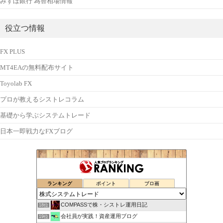
みずほ銀行 為替相場情報
役立つ情報
FX PLUS
MT4EAの無料配布サイト
Toyolab FX
プロが教えるシストレコラム
基礎から学ぶシステムトレード
日本一即戦力なFXブログ
ランキング
ポイント
ブロ画
COMPASSで株・シストレ運用日記
18位
会社員が実践！資産運用ブログ
19位