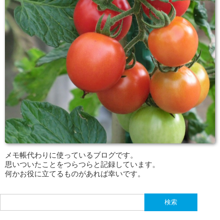
メモ帳代わりに使っているブログです。
思いついたことをつらつらと記録しています。
何かお役に立てるものがあれば幸いです。
検
索: