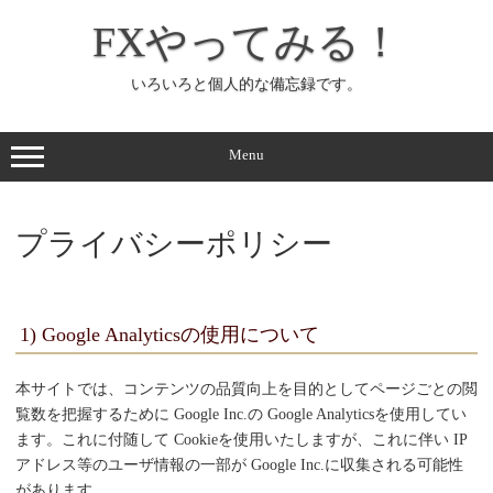
コ
ン
FXやってみる！
テ
ン
ツ
へ
いろいろと個人的な備忘録です。
ス
キ
ッ
プ
Menu
プライバシーポリシー
1) Google Analyticsの使用について
本サイトでは、コンテンツの品質向上を目的としてページごとの閲
覧数を把握するために Google Inc.の Google Analyticsを使用してい
ます。これに付随して Cookieを使用いたしますが、これに伴い IP
アドレス等のユーザ情報の一部が Google Inc.に収集される可能性
があります。