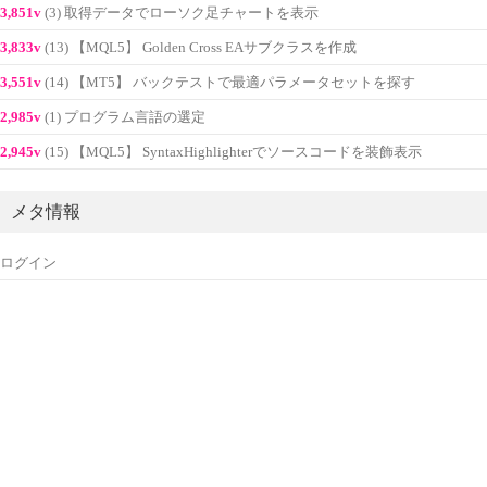
3,851v
(3) 取得データでローソク足チャートを表示
3,833v
(13) 【MQL5】 Golden Cross EAサブクラスを作成
3,551v
(14) 【MT5】 バックテストで最適パラメータセットを探す
2,985v
(1) プログラム言語の選定
2,945v
(15) 【MQL5】 SyntaxHighlighterでソースコードを装飾表示
メタ情報
ログイン
投稿フィード
コメントフィード
WordPress.org
custom footer text left
custom footer text right