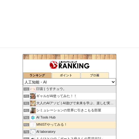
ランキング
ポイント
ブロ画
臼宙 | うすチュウ。
1位
ギャルがAI使ってみた！！
2位
大人のAIアソビ | AI遊びで未来を学ぶ、楽しむ実験室
3位
シミュレーションの世界に引きこもる部屋
4位
AI Tools Hub
5位
MNISTやってみる！
6位
AI laboratory
7位
もうひとつの「ポートス母さんの育児日記」
8位