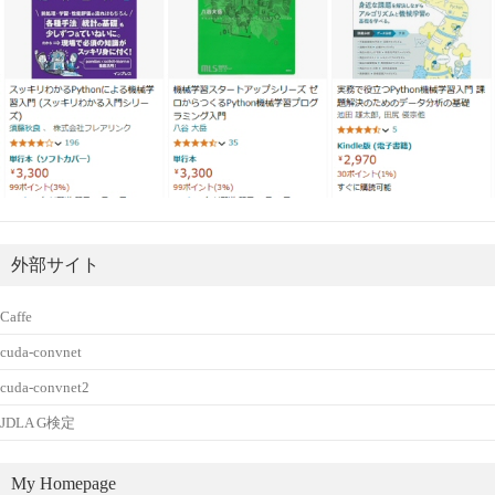
外部サイト
Caffe
cuda-convnet
cuda-convnet2
JDLA G検定
My Homepage