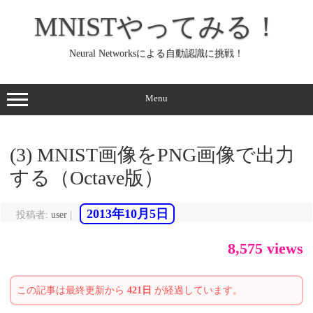
コ
ン
MNISTやってみる！
テ
ン
ツ
へ
Neural Networksによる自動認識に挑戦！
ス
キ
ッ
プ
Menu
(3) MNIST画像をPNG画像で出力
する（Octave版）
2013年10月5日
投稿者:
user
|
8,575 views
この記事は最終更新から
421日
が経過しています。