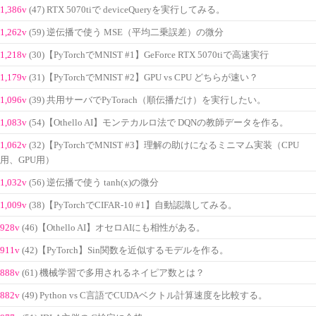
1,386v
(47) RTX 5070tiで deviceQueryを実行してみる。
1,262v
(59) 逆伝播で使う MSE（平均二乗誤差）の微分
1,218v
(30)【PyTorchでMNIST #1】GeForce RTX 5070tiで高速実行
1,179v
(31)【PyTorchでMNIST #2】GPU vs CPU どちらが速い？
1,096v
(39) 共用サーバでPyTorach（順伝播だけ）を実行したい。
1,083v
(54)【Othello AI】モンテカルロ法で DQNの教師データを作る。
1,062v
(32)【PyTorchでMNIST #3】理解の助けになるミニマム実装（CPU
用、GPU用）
1,032v
(56) 逆伝播で使う tanh(x)の微分
1,009v
(38)【PyTorchでCIFAR-10 #1】自動認識してみる。
928v
(46)【Othello AI】オセロAIにも相性がある。
911v
(42)【PyTorch】Sin関数を近似するモデルを作る。
888v
(61) 機械学習で多用されるネイピア数とは？
882v
(49) Python vs C言語でCUDAベクトル計算速度を比較する。