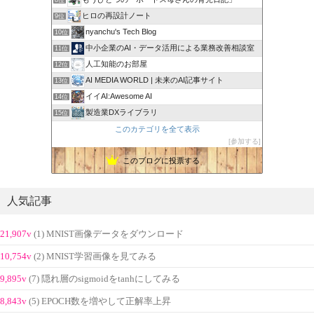
ヒロの再設計ノート
9位
nyanchu's Tech Blog
10位
中小企業のAI・データ活用による業務改善相談室
11位
人工知能のお部屋
12位
AI MEDIA WORLD | 未来のAI記事サイト
13位
イイAI:Awesome AI
14位
製造業DXライブラリ
15位
このカテゴリを全て表示
参加する
このブログに投票する
人気記事
21,907v
(1) MNIST画像データをダウンロード
10,754v
(2) MNIST学習画像を見てみる
9,895v
(7) 隠れ層のsigmoidをtanhにしてみる
8,843v
(5) EPOCH数を増やして正解率上昇