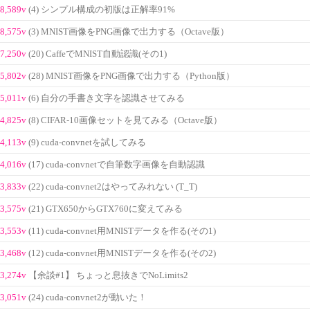
8,589v
(4) シンプル構成の初版は正解率91%
8,575v
(3) MNIST画像をPNG画像で出力する（Octave版）
7,250v
(20) CaffeでMNIST自動認識(その1)
5,802v
(28) MNIST画像をPNG画像で出力する（Python版）
5,011v
(6) 自分の手書き文字を認識させてみる
4,825v
(8) CIFAR-10画像セットを見てみる（Octave版）
4,113v
(9) cuda-convnetを試してみる
4,016v
(17) cuda-convnetで自筆数字画像を自動認識
3,833v
(22) cuda-convnet2はやってみれない (T_T)
3,575v
(21) GTX650からGTX760に変えてみる
3,553v
(11) cuda-convnet用MNISTデータを作る(その1)
3,468v
(12) cuda-convnet用MNISTデータを作る(その2)
3,274v
【余談#1】 ちょっと息抜きでNoLimits2
3,051v
(24) cuda-convnet2が動いた！