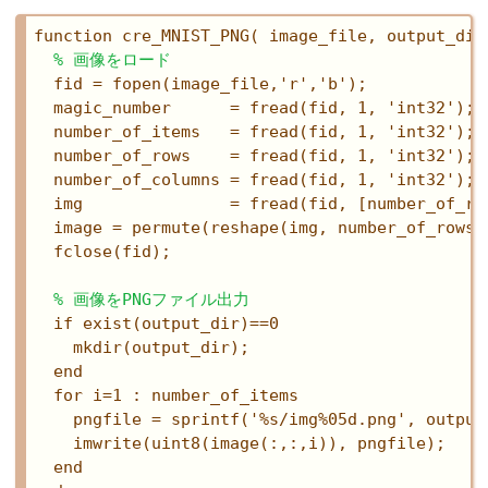
function cre_MNIST_PNG( image_file, output_dir 
% 画像をロード
  fid = fopen(image_file,'r','b');

  magic_number      = fread(fid, 1, 'int32');

  number_of_items   = fread(fid, 1, 'int32');

  number_of_rows    = fread(fid, 1, 'int32');

  number_of_columns = fread(fid, 1, 'int32');

  img               = fread(fid, [number_of_ro
  image = permute(reshape(img, number_of_rows,
  fclose(fid);

% 画像をPNGファイル出力
  if exist(output_dir)==0

    mkdir(output_dir);

  end

  for i=1 : number_of_items

    pngfile = sprintf('%s/img%05d.png', output_
    imwrite(uint8(image(:,:,i)), pngfile);

  end
