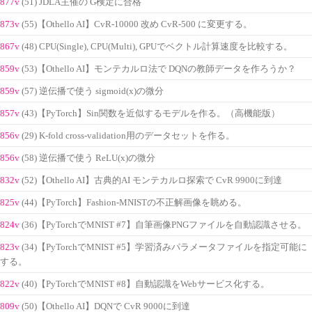
877v
(51) JDLA主催の G検定に合格
873v
(55)【Othello AI】CvR-10000 改め CvR-500 に変更する。
867v
(48) CPU(Single), CPU(Multi), GPUでベクトル計算速度を比較する。
859v
(53)【Othello AI】モンテカルロ法で DQNの教師データを作ろうか？
859v
(57) 逆伝播で使う sigmoid(x)の微分
857v
(43)【PyTorch】Sin関数を近似するモデルを作る。（高機能版）
856v
(29) K-fold cross-validation用のデータセットを作る。
856v
(58) 逆伝播で使う ReLU(x)の微分
832v
(52)【Othello AI】古典的AI モンテカルロ探索で CvR 9900に到達
825v
(44)【PyTorch】Fashion-MNISTの不正解画像を眺める。
824v
(36)【PyTorchでMNIST #7】自筆画像PNGファイルを自動認識させる。
823v
(34)【PyTorchでMNIST #5】学習済みパラメータファイルを指定可能に
する。
822v
(40)【PyTorchでMNIST #8】自動認識をWebサービス化する。
809v
(50)【Othello AI】DQNで CvR 9000に到達