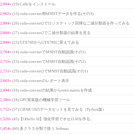
2,994v
(19) Caffeをインストール
2,962v
(13) cuda-convnet用MNISTデータを作る(その3)
2,884v
(26) cuda-convnet2でロジスティック回帰な二値分類器を作ってみる
2,868v
(27) cuda-convnet2で二値分類器の結果を見る
2,848v
(23) GTX760からGTX780に変えてみる
2,764v
(14) cuda-convnetでMNIST自動認識(その1)
2,755v
(15) cuda-convnetでMNIST自動認識(その2)
2,751v
(25) cuda-convnet2でMNIST自動認識(その1)
2,663v
(10) cuda-convnetのレポート表示
2,494v
(16) cuda-convnetの結果からerror matrixを作成
2,386v
(18) GPU実装版の機械学習ツール
1,752v
(37) CIFAR-10のデータセットを見てみる（Python版）
1,520v
(45)【Othello AI】強化学習でオセロAIを作る。
1,454v
(60) 多クラス分類で使う Softmax