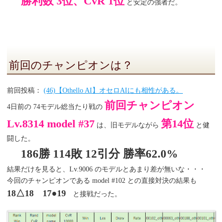
勝利数 3位、CvR 1位
と安定の強者だ。
前回のチャンピオンは？
前回投稿：
(46)【Othello AI】オセロAIにも相性がある。
前回チャンピオン
4日前の 74モデル総当たり戦の
Lv.8314 model #37
第14位
は、旧モデルながら
と健
闘した。
186勝 114敗 12引分 勝率62.0%
結果だけを見ると、Lv.9006 のモデルとあまり差が無いな・・・
今回のチャンピオンである model #102 との直接対決の結果も
18△18 17●19
と接戦だった。