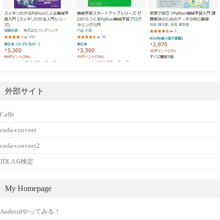
外部サイト
Caffe
cuda-convnet
cuda-convnet2
JDLA G検定
My Homepage
Androidやってみる！