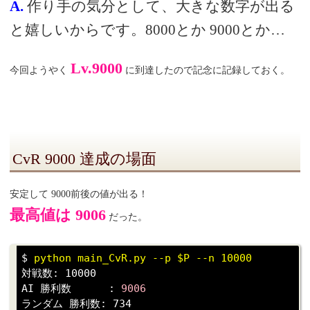
A.
作り手の気分として、大きな数字が出る
と嬉しいからです。8000とか 9000とか…
Lv.9000
今回ようやく
に到達したので記念に記録しておく。
CvR 9000 達成の場面
安定して 9000前後の値が出る！
最高値は 9006
だった。
$ 
python main_CvR.py --p $P --n 10000
対戦数: 10000

AI 勝利数      : 
9006
ランダム 勝利数: 734
