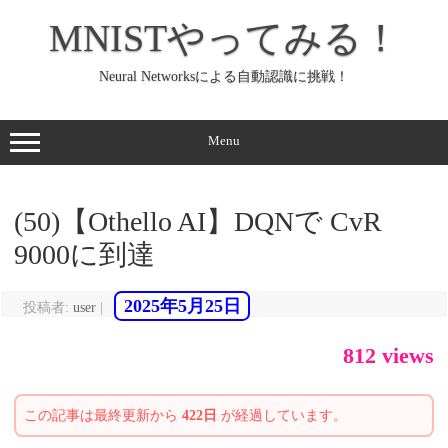
コ
ン
MNISTやってみる！
テ
ン
ツ
へ
Neural Networksによる自動認識に挑戦！
ス
キ
ッ
プ
Menu
(50)【Othello AI】DQNで CvR
9000に到達
2025年5月25日
投稿者:
user
|
812 views
この記事は最終更新から
422日
が経過しています。