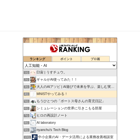
ランキング
ポイント
ブロ画
臼宙 | うすチュウ。
1位
ギャルがAI使ってみた！！
2位
大人のAIアソビ | AI遊びで未来を学ぶ、楽しむ実験室
3位
MNISTやってみる！
4位
もうひとつの「ポートス母さんの育児日記」
5位
シミュレーションの世界に引きこもる部屋
6位
ヒロの再設計ノート
7位
AI laboratory
8位
nyanchu's Tech Blog
9位
中小企業のAI・データ活用による業務改善相談室
10位