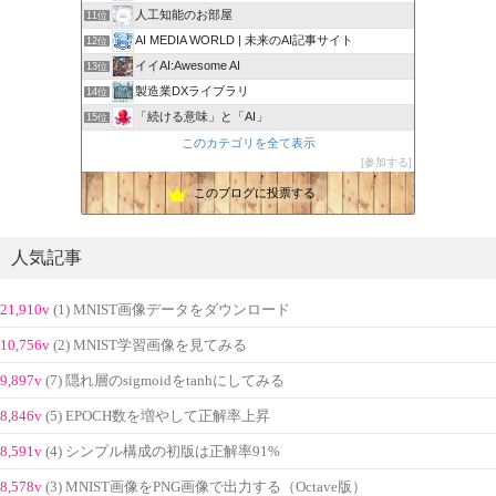
人工知能のお部屋
11位
AI MEDIA WORLD | 未来のAI記事サイト
12位
イイAI:Awesome AI
13位
製造業DXライブラリ
14位
「続ける意味」と「AI」
15位
このカテゴリを全て表示
参加する
このブログに投票する
人気記事
21,910v
(1) MNIST画像データをダウンロード
10,756v
(2) MNIST学習画像を見てみる
9,897v
(7) 隠れ層のsigmoidをtanhにしてみる
8,846v
(5) EPOCH数を増やして正解率上昇
8,591v
(4) シンプル構成の初版は正解率91%
8,578v
(3) MNIST画像をPNG画像で出力する（Octave版）