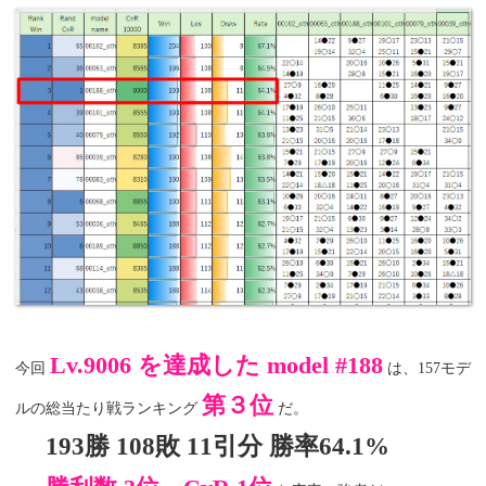
Lv.9006 を達成した model #188
今回
は、157モデ
第３位
ルの総当たり戦ランキング
だ。
193勝 108敗 11引分 勝率64.1%