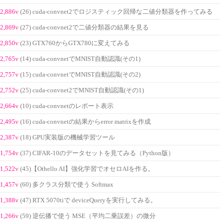
2,886v
(26) cuda-convnet2でロジスティック回帰な二値分類器を作ってみる
2,869v
(27) cuda-convnet2で二値分類器の結果を見る
2,850v
(23) GTX760からGTX780に変えてみる
2,765v
(14) cuda-convnetでMNIST自動認識(その1)
2,757v
(15) cuda-convnetでMNIST自動認識(その2)
2,752v
(25) cuda-convnet2でMNIST自動認識(その1)
2,664v
(10) cuda-convnetのレポート表示
2,495v
(16) cuda-convnetの結果からerror matrixを作成
2,387v
(18) GPU実装版の機械学習ツール
1,754v
(37) CIFAR-10のデータセットを見てみる（Python版）
1,522v
(45)【Othello AI】強化学習でオセロAIを作る。
1,457v
(60) 多クラス分類で使う Softmax
1,388v
(47) RTX 5070tiで deviceQueryを実行してみる。
1,266v
(59) 逆伝播で使う MSE（平均二乗誤差）の微分