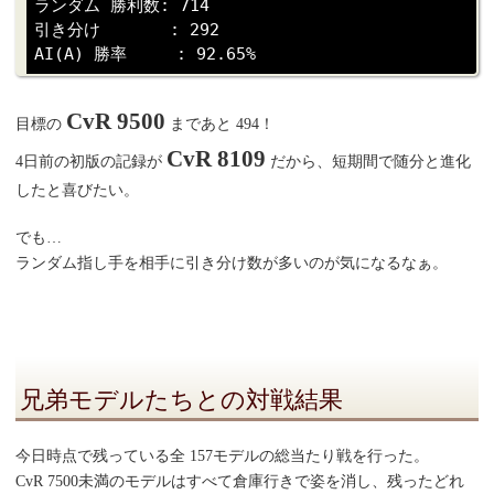
ランダム 勝利数: 714

引き分け       : 292

CvR 9500
目標の
まであと 494！
CvR 8109
4日前の初版の記録が
だから、短期間で随分と進化
したと喜びたい。
でも…
ランダム指し手を相手に引き分け数が多いのが気になるなぁ。
兄弟モデルたちとの対戦結果
今日時点で残っている全 157モデルの総当たり戦を行った。
CvR 7500未満のモデルはすべて倉庫行きで姿を消し、残ったどれ