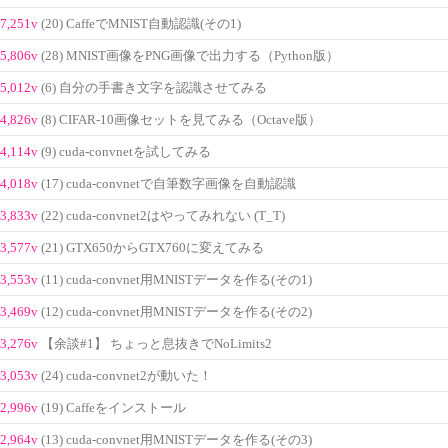
7,251v
(20) CaffeでMNIST自動認識(その1)
5,806v
(28) MNIST画像をPNG画像で出力する（Python版）
5,012v
(6) 自分の手書き文字を認識させてみる
4,826v
(8) CIFAR-10画像セットを見てみる（Octave版）
4,114v
(9) cuda-convnetを試してみる
4,018v
(17) cuda-convnetで自筆数字画像を自動認識
3,833v
(22) cuda-convnet2はやってみれない (T_T)
3,577v
(21) GTX650からGTX760に変えてみる
3,553v
(11) cuda-convnet用MNISTデータを作る(その1)
3,469v
(12) cuda-convnet用MNISTデータを作る(その2)
3,276v
【余談#1】 ちょっと息抜きでNoLimits2
3,053v
(24) cuda-convnet2が動いた！
2,996v
(19) Caffeをインストール
2,964v
(13) cuda-convnet用MNISTデータを作る(その3)