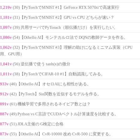
1,219v
(30)【PyTorchでMNIST #1】GeForce RTX 5070tiで高速実行
1,181v
(31)【PyTorchでMNIST #2】GPU vs CPU どちらが速い？
1,097v
(39) 共用サーバでPyTorach（順伝播だけ）を実行したい。
1,086v
(54)【Othello AI】モンテカルロ法で DQNの教師データを作る。
1,062v
(32)【PyTorchでMNIST #3】理解の助けになるミニマム実装（CPU
用、GPU用）
1,041v
(56) 逆伝播で使う tanh(x)の微分
1,011v
(38)【PyTorchでCIFAR-10 #1】自動認識してみる。
933v
(46)【Othello AI】オセロAIにも相性がある。
912v
(42)【PyTorch】Sin関数を近似するモデルを作る。
891v
(61) 機械学習で多用されるネイピア数とは？
887v
(49) Python vs C言語でCUDAベクトル計算速度を比較する。
877v
(51) JDLA主催の G検定に合格
873v
(55)【Othello AI】CvR-10000 改め CvR-500 に変更する。