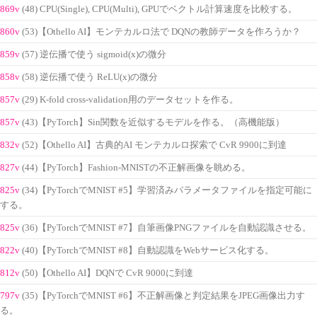
869v
(48) CPU(Single), CPU(Multi), GPUでベクトル計算速度を比較する。
860v
(53)【Othello AI】モンテカルロ法で DQNの教師データを作ろうか？
859v
(57) 逆伝播で使う sigmoid(x)の微分
858v
(58) 逆伝播で使う ReLU(x)の微分
857v
(29) K-fold cross-validation用のデータセットを作る。
857v
(43)【PyTorch】Sin関数を近似するモデルを作る。（高機能版）
832v
(52)【Othello AI】古典的AI モンテカルロ探索で CvR 9900に到達
827v
(44)【PyTorch】Fashion-MNISTの不正解画像を眺める。
825v
(34)【PyTorchでMNIST #5】学習済みパラメータファイルを指定可能に
する。
825v
(36)【PyTorchでMNIST #7】自筆画像PNGファイルを自動認識させる。
822v
(40)【PyTorchでMNIST #8】自動認識をWebサービス化する。
812v
(50)【Othello AI】DQNで CvR 9000に到達
797v
(35)【PyTorchでMNIST #6】不正解画像と判定結果をJPEG画像出力す
る。