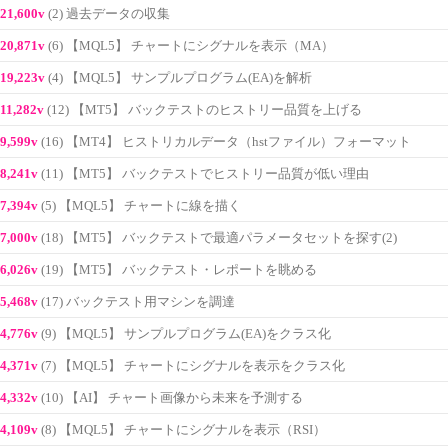
21,600v
(2) 過去データの収集
20,871v
(6) 【MQL5】 チャートにシグナルを表示（MA）
19,223v
(4) 【MQL5】 サンプルプログラム(EA)を解析
11,282v
(12) 【MT5】 バックテストのヒストリー品質を上げる
9,599v
(16) 【MT4】 ヒストリカルデータ（hstファイル）フォーマット
8,241v
(11) 【MT5】 バックテストでヒストリー品質が低い理由
7,394v
(5) 【MQL5】 チャートに線を描く
7,000v
(18) 【MT5】 バックテストで最適パラメータセットを探す(2)
6,026v
(19) 【MT5】 バックテスト・レポートを眺める
5,468v
(17) バックテスト用マシンを調達
4,776v
(9) 【MQL5】 サンプルプログラム(EA)をクラス化
4,371v
(7) 【MQL5】 チャートにシグナルを表示をクラス化
4,332v
(10) 【AI】 チャート画像から未来を予測する
4,109v
(8) 【MQL5】 チャートにシグナルを表示（RSI）