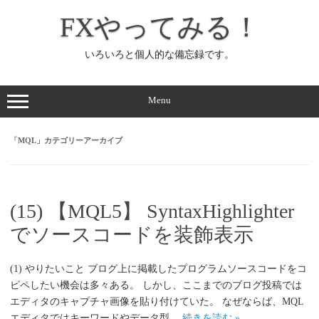
コ
ン
FXやってみる！
テ
ン
ツ
へ
いろいろと個人的な備忘録です。
ス
キ
ッ
プ
Menu
「
MQL
」カテゴリーアーカイブ
(15) 【MQL5】 SyntaxHighlighter
でソースコードを装飾表示
(1) やりたいこと ブログ上に掲載したプログラムソースコードをコ
ピペしたい機会は多々ある。 しかし、ここまでのブログ投稿では
エディタのキャプチャ画像を貼り付けていた。 なぜならば、MQL
エディタではキーワードやデータ型…
続きを読む »