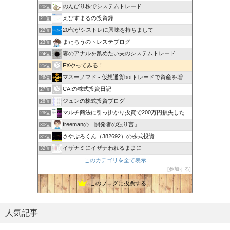
のんびり株でシステムトレード
20位
えびすまるの投資録
21位
20代がシストレに興味を持ちまして
22位
またろうのトレステブログ
23位
妻のアナルを舐めたい夫のシステムトレード
24位
FXやってみる！
25位
マネーノマド - 仮想通貨botトレードで資産を増やす！
26位
CAIの株式投資日記
27位
ジュンの株式投資ブログ
28位
マルチ商法に引っ掛かり投資で200万円損失した20代会社員
29位
freemanの「開発者の独り言」
30位
さやぷろくん（382692）の株式投資
31位
イザナミにイザナわれるままに
32位
このカテゴリを全て表示
参加する
このブログに投票する
人気記事