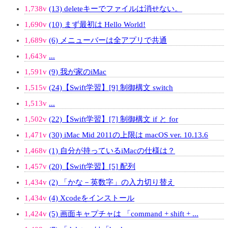
1,738v
(13) deleteキーでファイルは消せない。
1,690v
(10) まず最初は Hello World!
1,689v
(6) メニューバーは全アプリで共通
1,643v
...
1,591v
(9) 我が家のiMac
1,515v
(24)【Swift学習】[9] 制御構文 switch
1,513v
...
1,502v
(22)【Swift学習】[7] 制御構文 if と for
1,471v
(30) iMac Mid 2011の上限は macOS ver. 10.13.6
1,468v
(1) 自分が持っているiMacの仕様は？
1,457v
(20)【Swift学習】[5] 配列
1,434v
(2) 「かな－英数字」の入力切り替え
1,434v
(4) Xcodeをインストール
1,424v
(5) 画面キャプチャは 「command + shift + ...