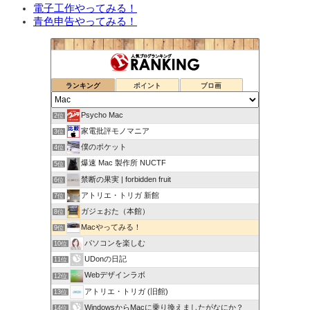
電子工作やってみる！
青色申告やってみる！
ランキング
ポイント
ブロ画
Psycho Mac
2位
家電批評モノマニア
3位
僕のポケット
4位
爆速 Mac 製作所 NUCTF
5位
禁断の果実 | forbidden fruit
6位
アトリエ・トリガ 新館
7位
ガジェおた（本館）
8位
Macやってみる！
9位
パソコンを楽しむ
10位
UDonの日記
11位
Webデザインラボ
12位
アトリエ・トリガ (旧館)
13位
WindowsからMacに乗り換えましたがなにか？
14位