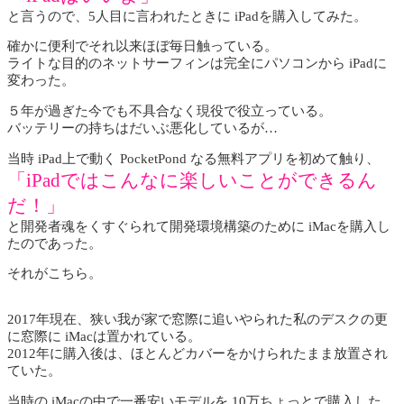
と言うので、5人目に言われたときに iPadを購入してみた。
確かに便利でそれ以来ほぼ毎日触っている。
ライトな目的のネットサーフィンは完全にパソコンから iPadに
変わった。
５年が過ぎた今でも不具合なく現役で役立っている。
バッテリーの持ちはだいぶ悪化しているが…
当時 iPad上で動く PocketPond なる無料アプリを初めて触り、
「iPadではこんなに楽しいことができるん
だ！」
と開発者魂をくすぐられて開発環境構築のために iMacを購入し
たのであった。
それがこちら。
2017年現在、狭い我が家で窓際に追いやられた私のデスクの更
に窓際に iMacは置かれている。
2012年に購入後は、ほとんどカバーをかけられたまま放置され
ていた。
当時の iMacの中で一番安いモデルを 10万ちょっとで購入した。