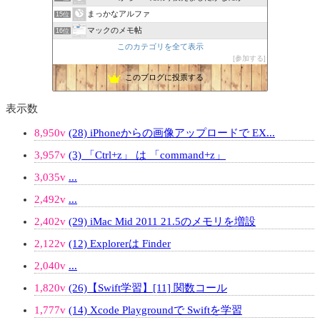
まっかなアルファ
15位
マックのメモ帖
16位
このカテゴリを全て表示
参加する
このブログに投票する
表示数
8,950v
(28) iPhoneからの画像アップロードで EX...
3,957v
(3) 「Ctrl+z」 は 「command+z」
3,035v
...
2,492v
...
2,402v
(29) iMac Mid 2011 21.5のメモリを増設
2,122v
(12) Explorerは Finder
2,040v
...
1,820v
(26)【Swift学習】[11] 関数コール
1,777v
(14) Xcode Playgroundで Swiftを学習