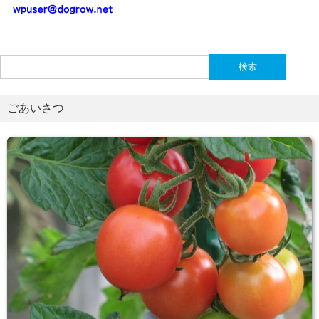
検
索:
ごあいさつ