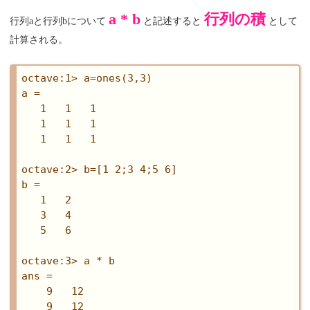
a * b
行列の積
行列aと行列bについて
と記述すると
として
計算される。
octave:1> a=ones(3,3)

a =

   1   1   1

   1   1   1

   1   1   1

octave:2> b=[1 2;3 4;5 6]

b =

   1   2

   3   4

   5   6

octave:3> a * b

ans =

    9   12

    9   12
