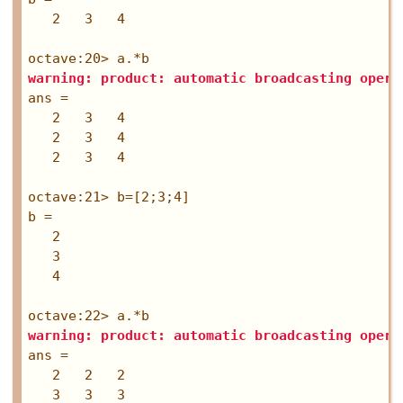
   2   3   4

warning: product: automatic broadcasting opera
ans =

   2   3   4

   2   3   4

   2   3   4

octave:21> b=[2;3;4]

b =

   2

   3

   4

warning: product: automatic broadcasting opera
ans =

   2   2   2

   3   3   3
