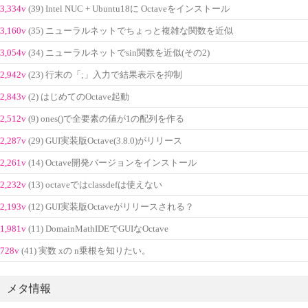
3,334v
(39) Intel NUC + Ubuntu18に Octaveをインストール
3,160v
(35) ニューラルネットでちょっと複雑な関数を近似
3,054v
(34) ニューラルネットでsin関数を近似(その2)
2,942v
(23) 行末の「;」入力で結果表示を抑制
2,843v
(2) はじめてのOctave起動
2,512v
(9) ones()で全要素の値が1の配列を作る
2,287v
(29) GUI実装版Octave(3.8.0)がリリース
2,261v
(14) Octave開発バージョンをインストール
2,232v
(13) octaveではclassdefは使えない
2,193v
(12) GUI実装版Octaveがリリースされる？
1,981v
(11) DomainMathIDEでGUIなOctave
728v
(41) 実数 xの n乗根を知りたい。
メタ情報