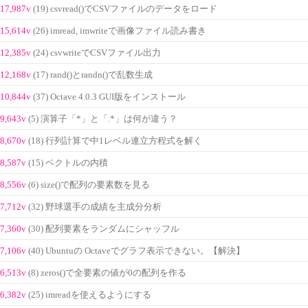
17,987v
(19) csvread()でCSVファイルのデータをロード
15,614v
(26) imread, imwriteで画像ファイル読み書き
12,385v
(24) csvwriteでCSVファイル出力
12,168v
(17) rand()とrandn()で乱数生成
10,844v
(37) Octave 4.0.3 GUI版をインストール
9,643v
(5) 演算子「*」と「.*」は何が違う？
8,670v
(18) 行列計算で中1レベル連立方程式を解く
8,587v
(15) ベクトルの内積
8,556v
(6) size()で配列の要素数を見る
7,712v
(32) 野球選手の成績を主成分分析
7,360v
(30) 配列要素をランダムにシャッフル
7,106v
(40) Ubuntuの Octaveでグラフ表示できない。【解決】
6,513v
(8) zeros()で全要素の値が0の配列を作る
6,382v
(25) imreadを使えるようにする