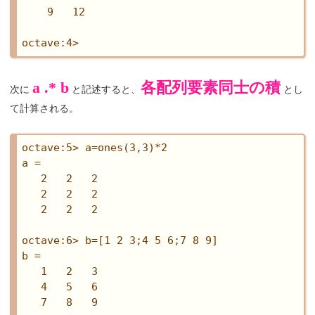
    9   12

a .* b
各配列要素同士の積
次に
と記述すると、
とし
て計算される。
octave:5> a=ones(3,3)*2

a =

   2   2   2

   2   2   2

   2   2   2

octave:6> b=[1 2 3;4 5 6;7 8 9]

b =

   1   2   3

   4   5   6

   7   8   9
