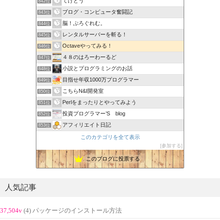
てけとう
842位
ブログ・コンピュータ奮闘記
843位
脳！ぶろぐれむ。
844位
レンタルサーバーを斬る！
845位
Octaveやってみる！
846位
４８のはろーわーるど
847位
小説とプログラミングのお話
848位
目指せ年収1000万プログラマー
849位
こちらN&I開発室
850位
Perlをまったりとやってみよう
851位
投資プログラマー’S blog
852位
アフィリエイト日記
853位
このカテゴリを全て表示
参加する
このブログに投票する
人気記事
37,504v
(4) パッケージのインストール方法