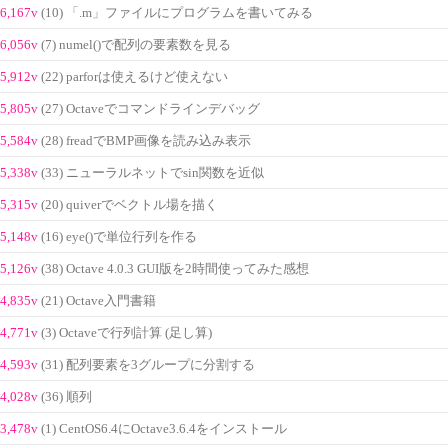
6,167v
(10) 「.m」ファイルにプログラムを書いてみる
6,056v
(7) numel()で配列の要素数を見る
5,912v
(22) parforは使えるけど使えない
5,805v
(27) Octaveでコマンドラインデバッグ
5,584v
(28) freadでBMP画像を読み込み表示
5,338v
(33) ニューラルネットでsin関数を近似
5,315v
(20) quiverでベクトル場を描く
5,148v
(16) eye()で単位行列を作る
5,126v
(38) Octave 4.0.3 GUI版を2時間使ってみた感想
4,835v
(21) Octave入門書籍
4,771v
(3) Octaveで行列計算 (足し算)
4,593v
(31) 配列要素を3グループに分割する
4,028v
(36) 順列
3,478v
(1) CentOS6.4にOctave3.6.4をインストール