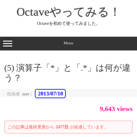
コ
ン
Octaveやってみる！
テ
ン
ツ
へ
Octaveを初めて使ってみました。
ス
キ
ッ
プ
Menu
(5) 演算子「*」と「.*」は何が違
う？
2013/07/10
投稿者:
user
|
9,643 views
この記事は最終更新から
2477日
が経過しています。