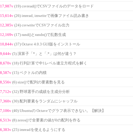
17,987v
(19) csvread()でCSVファイルのデータをロード
15,614v
(26) imread, imwriteで画像ファイル読み書き
12,385v
(24) csvwriteでCSVファイル出力
12,169v
(17) rand()とrandn()で乱数生成
10,844v
(37) Octave 4.0.3 GUI版をインストール
9,644v
(5) 演算子「*」と「.*」は何が違う？
8,670v
(18) 行列計算で中1レベル連立方程式を解く
8,587v
(15) ベクトルの内積
8,556v
(6) size()で配列の要素数を見る
7,712v
(32) 野球選手の成績を主成分分析
7,360v
(30) 配列要素をランダムにシャッフル
7,106v
(40) Ubuntuの Octaveでグラフ表示できない。【解決】
6,513v
(8) zeros()で全要素の値が0の配列を作る
6,383v
(25) imreadを使えるようにする