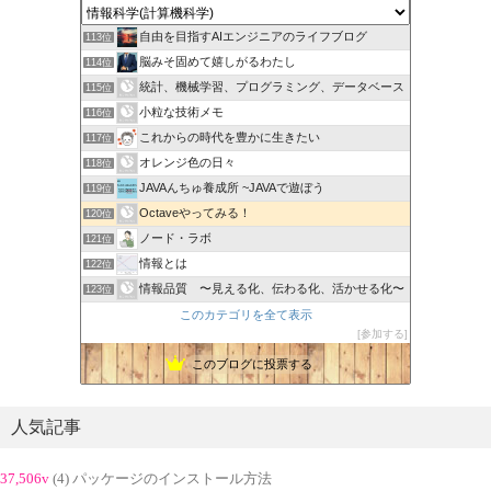
自由を目指すAIエンジニアのライフブログ
113位
脳みそ固めて嬉しがるわたし
114位
統計、機械学習、プログラミング、データベース
115位
小粒な技術メモ
116位
これからの時代を豊かに生きたい
117位
オレンジ色の日々
118位
JAVAんちゅ養成所 ~JAVAで遊ぼう
119位
Octaveやってみる！
120位
ノード・ラボ
121位
情報とは
122位
情報品質 〜見える化、伝わる化、活かせる化〜
123位
このカテゴリを全て表示
参加する
このブログに投票する
人気記事
37,506v
(4) パッケージのインストール方法