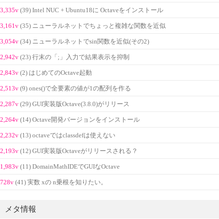
3,335v
(39) Intel NUC + Ubuntu18に Octaveをインストール
3,161v
(35) ニューラルネットでちょっと複雑な関数を近似
3,054v
(34) ニューラルネットでsin関数を近似(その2)
2,942v
(23) 行末の「;」入力で結果表示を抑制
2,843v
(2) はじめてのOctave起動
2,513v
(9) ones()で全要素の値が1の配列を作る
2,287v
(29) GUI実装版Octave(3.8.0)がリリース
2,264v
(14) Octave開発バージョンをインストール
2,232v
(13) octaveではclassdefは使えない
2,193v
(12) GUI実装版Octaveがリリースされる？
1,983v
(11) DomainMathIDEでGUIなOctave
728v
(41) 実数 xの n乗根を知りたい。
メタ情報