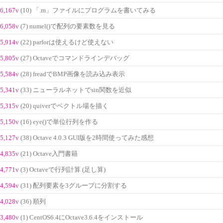
6,167v
(10) 「.m」ファイルにプログラムを書いてみる
6,058v
(7) numel()で配列の要素数を見る
5,914v
(22) parforは使えるけど使えない
5,805v
(27) Octaveでコマンドラインデバッグ
5,584v
(28) freadでBMP画像を読み込み表示
5,341v
(33) ニューラルネットでsin関数を近似
5,315v
(20) quiverでベクトル場を描く
5,150v
(16) eye()で単位行列を作る
5,127v
(38) Octave 4.0.3 GUI版を2時間使ってみた感想
4,835v
(21) Octave入門書籍
4,771v
(3) Octaveで行列計算 (足し算)
4,594v
(31) 配列要素を3グループに分割する
4,028v
(36) 順列
3,480v
(1) CentOS6.4にOctave3.6.4をインストール