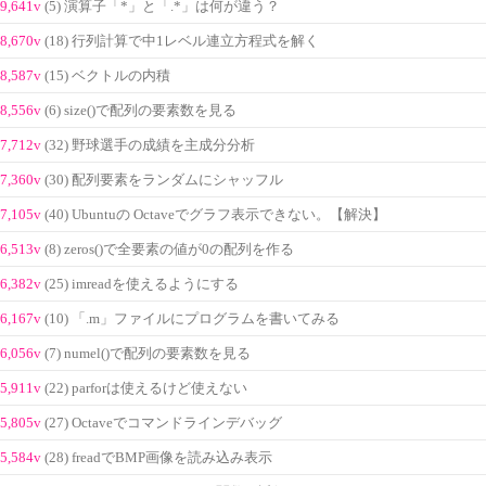
9,641v
(5) 演算子「*」と「.*」は何が違う？
8,670v
(18) 行列計算で中1レベル連立方程式を解く
8,587v
(15) ベクトルの内積
8,556v
(6) size()で配列の要素数を見る
7,712v
(32) 野球選手の成績を主成分分析
7,360v
(30) 配列要素をランダムにシャッフル
7,105v
(40) Ubuntuの Octaveでグラフ表示できない。【解決】
6,513v
(8) zeros()で全要素の値が0の配列を作る
6,382v
(25) imreadを使えるようにする
6,167v
(10) 「.m」ファイルにプログラムを書いてみる
6,056v
(7) numel()で配列の要素数を見る
5,911v
(22) parforは使えるけど使えない
5,805v
(27) Octaveでコマンドラインデバッグ
5,584v
(28) freadでBMP画像を読み込み表示