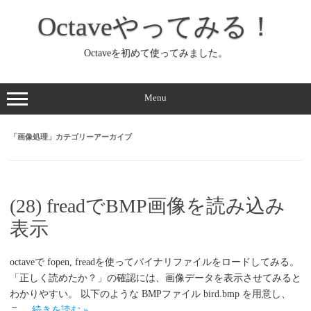
コ
ン
Octaveやってみる！
テ
ン
ツ
へ
Octaveを初めて使ってみました。
ス
キ
ッ
プ
Menu
「
画像処理
」カテゴリーアーカイブ
(28) freadでBMP画像を読み込み
表示
octaveで fopen, freadを使ってバイナリファイルをロードしてみる。
「正しく読めたか？」の確認には、画像データを表示させてみると
わかりやすい。 以下のような BMPファイル bird.bmp を用意し、
こ…
続きを読む »