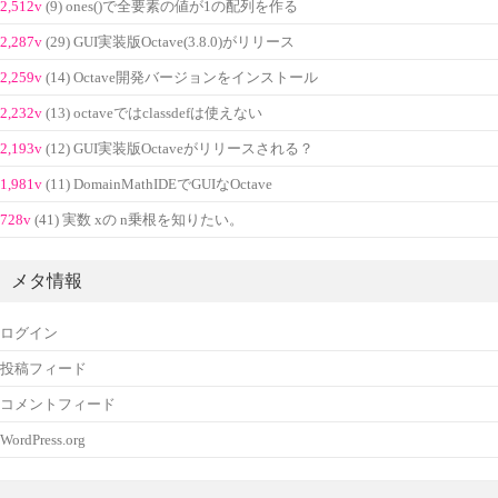
2,512v
(9) ones()で全要素の値が1の配列を作る
2,287v
(29) GUI実装版Octave(3.8.0)がリリース
2,259v
(14) Octave開発バージョンをインストール
2,232v
(13) octaveではclassdefは使えない
2,193v
(12) GUI実装版Octaveがリリースされる？
1,981v
(11) DomainMathIDEでGUIなOctave
728v
(41) 実数 xの n乗根を知りたい。
メタ情報
ログイン
投稿フィード
コメントフィード
WordPress.org