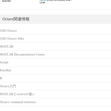
Octave関連情報
GNU Octave
GNU Octave Wiki
MATLAB
MATLAB Documentation Center
Scilab
FreeMat
R
Octave入門
MATLABとoctaveの違い
Octave command reference