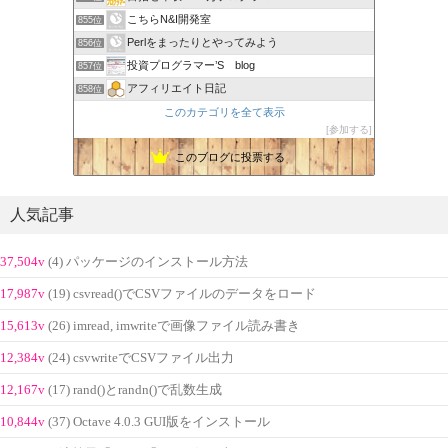
こちらN&I開発室
855位
Perlをまったりとやってみよう
856位
投資プログラマー’S blog
857位
アフィリエイト日記
858位
このカテゴリを全て表示
参加する
このブログに投票する
人気記事
37,504v
(4) パッケージのインストール方法
17,987v
(19) csvread()でCSVファイルのデータをロード
15,613v
(26) imread, imwriteで画像ファイル読み書き
12,384v
(24) csvwriteでCSVファイル出力
12,167v
(17) rand()とrandn()で乱数生成
10,844v
(37) Octave 4.0.3 GUI版をインストール