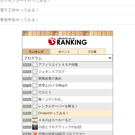
ポケモンカードやってみる！
電子工作やってみる！
青色申告やってみる！
ランキング
ポイント
ブロ画
アフィリエイトＡＳＰ特集
844位
ジェネシスブログ
845位
業務改善の進め
846位
管理人のメモBlog:K
847位
てけとう
848位
脳！ぶろぐれむ。
849位
レンタルサーバーを斬る！
850位
Octaveやってみる！
851位
４８のはろーわーるど
852位
小説とプログラミングのお話
853位
目指せ年収1000万プログラマー
854位