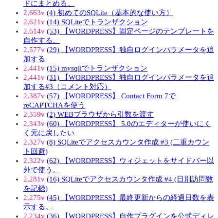
ドにまとめる。
2,663v
(4) 初めてのSQLite（基本的な使い方）
2,621v
(14) SQLiteでトランザクション
2,614v
(53) 【WORDPRESS】固定ページのテンプレートを
自作する。
2,577v
(29) 【WORDPRESS】独自ログインパラメータを追
加する
2,441v
(15) mysqliでトランザクション
2,441v
(31) 【WORDPRESS】独自ログインパラメータを追
加する#3（コメント対応）
2,387v
(57) 【WORDPRESS】 Contact Form 7で
reCAPTCHAを使う
2,359v
(2) WEBブラウザから引数を渡す
2,343v
(60) 【WORDPRESS】 5.0のエディターが使いにく
く元に戻したい
2,327v
(8) SQLiteでアクセスカウンタ作成 #3 (二重カウン
ト回避)
2,322v
(62) 【WORDPRESS】ウィジェットをサイドバー以
外で使う。
2,281v
(16) SQLiteでアクセスカウンタ作成 #4 (日別訪問数
を記録)
2,275v
(45) 【WORDPRESS】最終更新からの経過日数を表
示する。
2,234v
(36) 【WORDPRESS】自作プラグインを公式ディレ