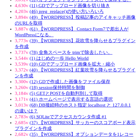
4,630v
(11) GDでアップロード画像を切り抜き
4,203v
(46) preg_replace()の使い方いろいろ
3,894v
(49) 【WORDPRESS】投稿記事のアイキャッチ画像
のURLを取得
3,887v
(61) 【WORDPRESS】 Contact Form7で差出人が
WordPressになる。
3,773v
(39) 【WORDPRESS】花吹雪を降らせるプラグイン
を作成
3,737v
(78) 全角スペースを trimで除去したい。
3,544v
(1) はじめの一歩 Hello World
3,539v
(10) GDでアップロード画像を拡大・縮小
3,372v
(40) 【WORDPRESS】紅葉吹雪を降らせるプラグイ
ンを作成
3,300v
(12) GDで作成した画像をファイル保存
3,260v
(18) session保持時間を制御
3,184v
(5) GETとPOSTを自動判別して取得
3,171v
(41) ホームページで表示する言語の選択
3,013v
(68) DB接続時のホスト指定 localhost と 127.0.0.1
の違いは？
2,783v
(6) SQLiteでアクセスカウンタ作成 #1
2,685v
(37) 【WORDPRESS】サッカーのスコアボード表示
プラグインを作成
2,682v
(35) 【WORDPRESS】オプションデータを1レコー