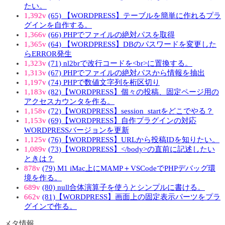
たい。
1,392v
(65) 【WORDPRESS】テーブルを簡単に作れるプラ
グインを自作する。
1,366v
(66) PHPでファイルの絶対パスを取得
1,365v
(64) 【WORDPRESS】DBのパスワードを変更した
らERROR発生
1,323v
(71) nl2brで改行コードを<br>に置換する。
1,313v
(67) PHPでファイルの絶対パスから情報を抽出
1,197v
(74) PHPで数値文字列を桁区切り
1,183v
(82)【WORDPRESS】個々の投稿、固定ページ用の
アクセスカウンタを作る。
1,158v
(72)【WORDPRESS】session_startをどこでやる？
1,153v
(69)【WORDPRESS】自作プラグインの対応
WORDPRESSバージョンを更新
1,125v
(76)【WORDPRESS】URLから投稿IDを知りたい。
1,089v
(73)【WORDPRESS】</body>の直前に記述したい
ときは？
878v
(79) M1 iMac上にMAMP＋VSCodeでPHPデバッグ環
境を作る。
689v
(80) null合体演算子を使うとシンプルに書ける。
662v
(81)【WORDPRESS】画面上の固定表示パーツをプラ
グインで作る。
メタ情報