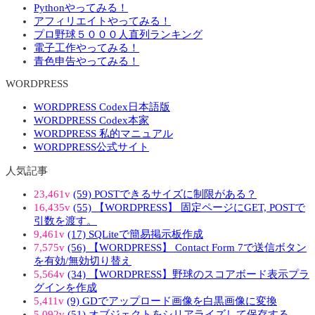
Pythonやってみる！
アフィリエイトやってみる！
プロ野球５０００人直列ランキング
電子工作やってみる！
青色申告やってみる！
WORDPRESS
WORDPRESS Codex日本語版
WORDPRESS Codex本家
WORDPRESS 私的マニュアル
WORDPRESS公式サイト
人気記事
23,461v
(59) POSTできるサイズに制限がある？
16,435v
(55) 【WORDPRESS】 固定ページにGET, POSTで
引数を渡す。
9,461v
(17) SQLiteで簡易掲示板作成
7,575v
(56) 【WORDPRESS】 Contact Form 7で送信ボタン
を有効/無効切り替え
5,564v
(34) 【WORDPRESS】野球のスコアボード表示プラ
グインを作成
5,411v
(9) GDでアップロード画像を白黒画像に変換
5,092v
(51) オブジェクトをシリアライズして保存する。