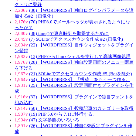
クトリに登録
2,206v
(30) 【WORDPRESS】独自ログインパラメータを追
加する#2（画像化）
2,176v
(70) PHP8.0でメールヘッダが表示されるようにな
ったが？
2,080v
(38) time()で東京時刻を取得するために
2,045v
(7) SQLiteでアクセスカウンタ作成 #2 (画像化)
2,004v
(22) 【WORDPRESS】自作ウィジェットをプラグイ
ン登録
1,982v
(13) PHPからLinuxシェルを実行して高速画像処理
1,976v
(28) 【WORDPRESS】独自設定画面のメニュー階層
を下げる
1,967v
(21) SQLiteでアクセスカウンタ作成 #5 (Botを除外)
1,964v
(54) 【WORDPRESS】 「投稿」をもう一つ作る。
1,931v
(25) 【WORDPRESS】設定画面付きプラグインを作
成
1,916v
(32) 【WORDPRESS】プラグインで独自フォントを
組み込む
1,914v
(50) 【WORDPRESS】投稿記事のカテゴリーを取得
1,907v
(19) PHP 5.6から 7.1に移行する。
1,904v
(47) 文字参照のいろいろ
1,891v
(26) 【WORDPRESS】独自CSS設定プラグインを作
成