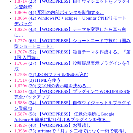
1,871v
(23) 【WORDPRESS】自作ウィジェットをプラグイ
ン登録#2
1,869v
(44) 配列の内部ポインタを制御する。
1,866v
(42) WindowsPC + eclipse + UbuntuでPHPリモート
デバッグ
1,822v
(43) 【WORDPRESS】テーマを変更したら真っ白
に…
1,777v
(63) 【WORDPRESS】ショートコードで挟む（囲み
型ショートコード）
1,767v
(52) 【WORDPRESS】独自テーマを作成する。『第
1回 入門編』
1,765v
(27) 【WORDPRESS】投稿履歴表示プラグインを作
成
1,758v
(77) JSONファイルを読み込む
1,751v
(3) HTMLを使う
1,629v
(20) 文字列の表示幅を決める。
1,621v
(33) 【WORDPRESS】プラグインでWORDPRESSを
完全バックアップ
1,588v
(24) 【WORDPRESS】自作ウィジェットをプラグイ
ン登録#3
1,587v
(58) 【WORDPRESS】 任意の場所にGoogle
Adsenceを簡単に貼り付けるプラグインを作る。
1,492v
(48) 【WORDPRESS】お引越し
1,398v
(75) strftimeで「月」を二桁ではなく一桁で取得し