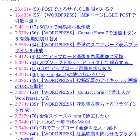
23,461v
(59) POSTできるサイズに制限がある？
16,435v
(55) 【WORDPRESS】 固定ページにGET, POSTで
引数を渡す。
9,461v
(17) SQLiteで簡易掲示板作成
7,576v
(56) 【WORDPRESS】 Contact Form 7で送信ボタン
を有効/無効切り替え
5,565v
(34) 【WORDPRESS】野球のスコアボード表示プラ
グインを作成
5,412v
(9) GDでアップロード画像を白黒画像に変換
5,093v
(51) オブジェクトをシリアライズして保存する。
4,630v
(11) GDでアップロード画像を切り抜き
4,203v
(46) preg_replace()の使い方いろいろ
3,896v
(49) 【WORDPRESS】投稿記事のアイキャッチ画像
のURLを取得
3,887v
(61) 【WORDPRESS】 Contact Form7で差出人が
WordPressになる。
3,774v
(39) 【WORDPRESS】花吹雪を降らせるプラグイン
を作成
3,737v
(78) 全角スペースを trimで除去したい。
3,544v
(1) はじめの一歩 Hello World
3,540v
(10) GDでアップロード画像を拡大・縮小
3,372v
(40) 【WORDPRESS】紅葉吹雪を降らせるプラグイ
ンを作成