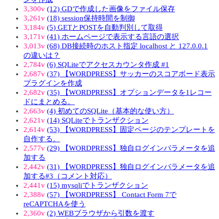
3,300v
(12) GDで作成した画像をファイル保存
3,261v
(18) session保持時間を制御
3,184v
(5) GETとPOSTを自動判別して取得
3,171v
(41) ホームページで表示する言語の選択
3,013v
(68) DB接続時のホスト指定 localhost と 127.0.0.1
の違いは？
2,784v
(6) SQLiteでアクセスカウンタ作成 #1
2,687v
(37) 【WORDPRESS】サッカーのスコアボード表示
プラグインを作成
2,682v
(35) 【WORDPRESS】オプションデータを1レコー
ドにまとめる。
2,663v
(4) 初めてのSQLite（基本的な使い方）
2,621v
(14) SQLiteでトランザクション
2,614v
(53) 【WORDPRESS】固定ページのテンプレートを
自作する。
2,577v
(29) 【WORDPRESS】独自ログインパラメータを追
加する
2,442v
(31) 【WORDPRESS】独自ログインパラメータを追
加する#3（コメント対応）
2,441v
(15) mysqliでトランザクション
2,388v
(57) 【WORDPRESS】 Contact Form 7で
reCAPTCHAを使う
2,360v
(2) WEBブラウザから引数を渡す