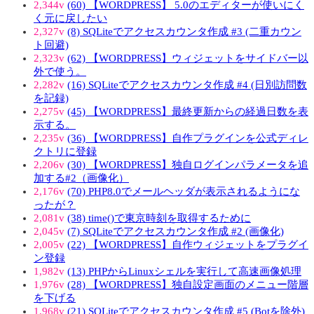
2,344v
(60) 【WORDPRESS】 5.0のエディターが使いにく
く元に戻したい
2,327v
(8) SQLiteでアクセスカウンタ作成 #3 (二重カウン
ト回避)
2,323v
(62) 【WORDPRESS】ウィジェットをサイドバー以
外で使う。
2,282v
(16) SQLiteでアクセスカウンタ作成 #4 (日別訪問数
を記録)
2,275v
(45) 【WORDPRESS】最終更新からの経過日数を表
示する。
2,235v
(36) 【WORDPRESS】自作プラグインを公式ディレ
クトリに登録
2,206v
(30) 【WORDPRESS】独自ログインパラメータを追
加する#2（画像化）
2,176v
(70) PHP8.0でメールヘッダが表示されるようにな
ったが？
2,081v
(38) time()で東京時刻を取得するために
2,045v
(7) SQLiteでアクセスカウンタ作成 #2 (画像化)
2,005v
(22) 【WORDPRESS】自作ウィジェットをプラグイ
ン登録
1,982v
(13) PHPからLinuxシェルを実行して高速画像処理
1,976v
(28) 【WORDPRESS】独自設定画面のメニュー階層
を下げる
1,968v
(21) SQLiteでアクセスカウンタ作成 #5 (Botを除外)