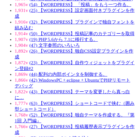
1,965v
(54) 【WORDPRESS】 「投稿」をもう一つ作る。
1,931v
(25) 【WORDPRESS】設定画面付きプラグインを作
成
1,916v
(32) 【WORDPRESS】プラグインで独自フォントを
組み込む
1,914v
(50) 【WORDPRESS】投稿記事のカテゴリーを取得
1,907v
(19) PHP 5.6から 7.1に移行する。
1,904v
(47) 文字参照のいろいろ
1,892v
(26) 【WORDPRESS】独自CSS設定プラグインを作
成
1,872v
(23) 【WORDPRESS】自作ウィジェットをプラグイ
ン登録#2
1,869v
(44) 配列の内部ポインタを制御する。
1,866v
(42) WindowsPC + eclipse + UbuntuでPHPリモート
デバッグ
1,822v
(43) 【WORDPRESS】テーマを変更したら真っ白
に…
1,777v
(63) 【WORDPRESS】ショートコードで挟む（囲み
型ショートコード）
1,768v
(52) 【WORDPRESS】独自テーマを作成する。『第
1回 入門編』
1,766v
(27) 【WORDPRESS】投稿履歴表示プラグインを作
成