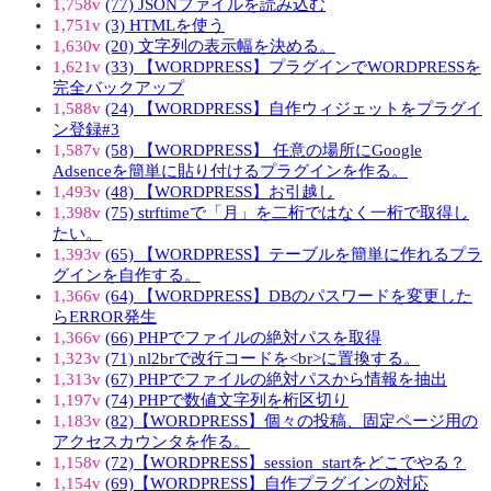
1,758v
(77) JSONファイルを読み込む
1,751v
(3) HTMLを使う
1,630v
(20) 文字列の表示幅を決める。
1,621v
(33) 【WORDPRESS】プラグインでWORDPRESSを
完全バックアップ
1,588v
(24) 【WORDPRESS】自作ウィジェットをプラグイ
ン登録#3
1,587v
(58) 【WORDPRESS】 任意の場所にGoogle
Adsenceを簡単に貼り付けるプラグインを作る。
1,493v
(48) 【WORDPRESS】お引越し
1,398v
(75) strftimeで「月」を二桁ではなく一桁で取得し
たい。
1,393v
(65) 【WORDPRESS】テーブルを簡単に作れるプラ
グインを自作する。
1,366v
(64) 【WORDPRESS】DBのパスワードを変更した
らERROR発生
1,366v
(66) PHPでファイルの絶対パスを取得
1,323v
(71) nl2brで改行コードを<br>に置換する。
1,313v
(67) PHPでファイルの絶対パスから情報を抽出
1,197v
(74) PHPで数値文字列を桁区切り
1,183v
(82)【WORDPRESS】個々の投稿、固定ページ用の
アクセスカウンタを作る。
1,158v
(72)【WORDPRESS】session_startをどこでやる？
1,154v
(69)【WORDPRESS】自作プラグインの対応