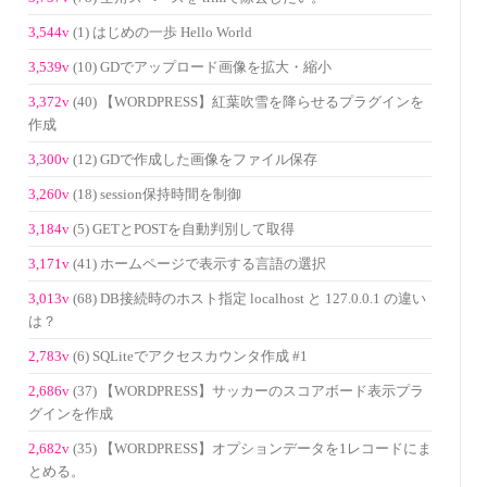
3,544v
(1) はじめの一歩 Hello World
3,539v
(10) GDでアップロード画像を拡大・縮小
3,372v
(40) 【WORDPRESS】紅葉吹雪を降らせるプラグインを
作成
3,300v
(12) GDで作成した画像をファイル保存
3,260v
(18) session保持時間を制御
3,184v
(5) GETとPOSTを自動判別して取得
3,171v
(41) ホームページで表示する言語の選択
3,013v
(68) DB接続時のホスト指定 localhost と 127.0.0.1 の違い
は？
2,783v
(6) SQLiteでアクセスカウンタ作成 #1
2,686v
(37) 【WORDPRESS】サッカーのスコアボード表示プラ
グインを作成
2,682v
(35) 【WORDPRESS】オプションデータを1レコードにま
とめる。