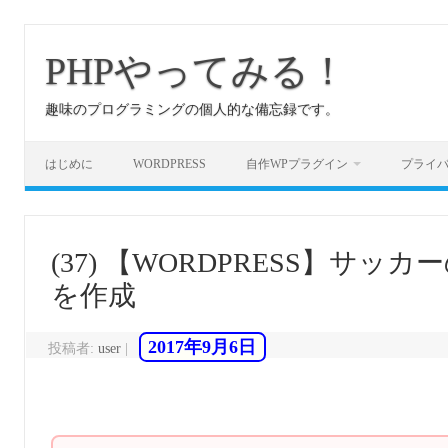
コ
ン
テ
PHPやってみる！
ン
ツ
へ
趣味のプログラミングの個人的な備忘録です。
ス
キ
ッ
プ
はじめに
WORDPRESS
自作WPプラグイン
プライ
(37) 【WORDPRESS】
を作成
2017年9月6日
投稿者:
user
|