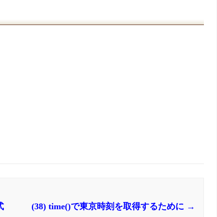
式
(38) time()で東京時刻を取得するために
→