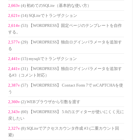
2,663v
(4) 初めてのSQLite（基本的な使い方）
2,621v
(14) SQLiteでトランザクション
2,614v
(53) 【WORDPRESS】固定ページのテンプレートを自作
する。
2,577v
(29) 【WORDPRESS】独自ログインパラメータを追加す
る
2,441v
(15) mysqliでトランザクション
2,441v
(31) 【WORDPRESS】独自ログインパラメータを追加す
る#3（コメント対応）
2,387v
(57) 【WORDPRESS】 Contact Form 7で reCAPTCHAを使
う
2,360v
(2) WEBブラウザから引数を渡す
2,343v
(60) 【WORDPRESS】 5.0のエディターが使いにくく元に
戻したい
2,327v
(8) SQLiteでアクセスカウンタ作成 #3 (二重カウント回
避)