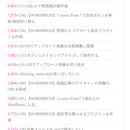
9,461v
(17) SQLiteで簡易掲示板作成
7,575v
(56) 【WORDPRESS】 Contact Form 7で送信ボタンを有
効/無効切り替え
5,564v
(34) 【WORDPRESS】野球のスコアボード表示プラグイ
ンを作成
5,411v
(9) GDでアップロード画像を白黒画像に変換
5,092v
(51) オブジェクトをシリアライズして保存する。
4,630v
(11) GDでアップロード画像を切り抜き
4,203v
(46) preg_replace()の使い方いろいろ
3,894v
(49) 【WORDPRESS】投稿記事のアイキャッチ画像の
URLを取得
3,887v
(61) 【WORDPRESS】 Contact Form7で差出人が
WordPressになる。
3,773v
(39) 【WORDPRESS】花吹雪を降らせるプラグインを作
成
3,737v
(78) 全角スペースを trimで除去したい。