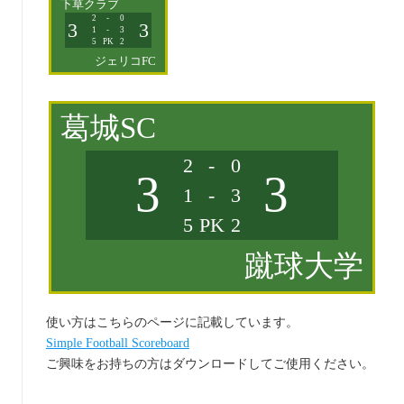
下草クラブ
2
-
0
3
3
1
-
3
5
PK
2
ジェリコFC
葛城SC
2
-
0
3
3
1
-
3
5
PK
2
蹴球大学
使い方はこちらのページに記載しています。
Simple Football Scoreboard
ご興味をお持ちの方はダウンロードしてご使用ください。