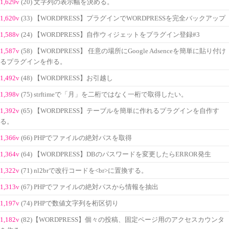
1,629v
(20) 文字列の表示幅を決める。
1,620v
(33) 【WORDPRESS】プラグインでWORDPRESSを完全バックアップ
1,588v
(24) 【WORDPRESS】自作ウィジェットをプラグイン登録#3
1,587v
(58) 【WORDPRESS】 任意の場所にGoogle Adsenceを簡単に貼り付け
るプラグインを作る。
1,492v
(48) 【WORDPRESS】お引越し
1,398v
(75) strftimeで「月」を二桁ではなく一桁で取得したい。
1,392v
(65) 【WORDPRESS】テーブルを簡単に作れるプラグインを自作す
る。
1,366v
(66) PHPでファイルの絶対パスを取得
1,364v
(64) 【WORDPRESS】DBのパスワードを変更したらERROR発生
1,322v
(71) nl2brで改行コードを<br>に置換する。
1,313v
(67) PHPでファイルの絶対パスから情報を抽出
1,197v
(74) PHPで数値文字列を桁区切り
1,182v
(82)【WORDPRESS】個々の投稿、固定ページ用のアクセスカウンタ