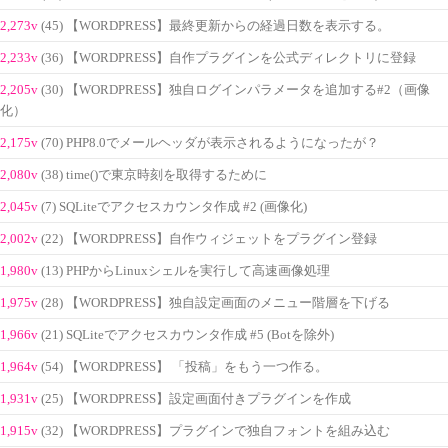
2,273v
(45) 【WORDPRESS】最終更新からの経過日数を表示する。
2,233v
(36) 【WORDPRESS】自作プラグインを公式ディレクトリに登録
2,205v
(30) 【WORDPRESS】独自ログインパラメータを追加する#2（画像
化）
2,175v
(70) PHP8.0でメールヘッダが表示されるようになったが？
2,080v
(38) time()で東京時刻を取得するために
2,045v
(7) SQLiteでアクセスカウンタ作成 #2 (画像化)
2,002v
(22) 【WORDPRESS】自作ウィジェットをプラグイン登録
1,980v
(13) PHPからLinuxシェルを実行して高速画像処理
1,975v
(28) 【WORDPRESS】独自設定画面のメニュー階層を下げる
1,966v
(21) SQLiteでアクセスカウンタ作成 #5 (Botを除外)
1,964v
(54) 【WORDPRESS】 「投稿」をもう一つ作る。
1,931v
(25) 【WORDPRESS】設定画面付きプラグインを作成
1,915v
(32) 【WORDPRESS】プラグインで独自フォントを組み込む