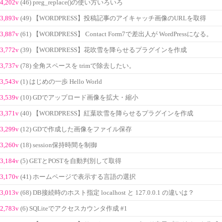
4,202v
(46) preg_replace()の使い方いろいろ
3,893v
(49) 【WORDPRESS】投稿記事のアイキャッチ画像のURLを取得
3,887v
(61) 【WORDPRESS】 Contact Form7で差出人が WordPressになる。
3,772v
(39) 【WORDPRESS】花吹雪を降らせるプラグインを作成
3,737v
(78) 全角スペースを trimで除去したい。
3,543v
(1) はじめの一歩 Hello World
3,539v
(10) GDでアップロード画像を拡大・縮小
3,371v
(40) 【WORDPRESS】紅葉吹雪を降らせるプラグインを作成
3,299v
(12) GDで作成した画像をファイル保存
3,260v
(18) session保持時間を制御
3,184v
(5) GETとPOSTを自動判別して取得
3,170v
(41) ホームページで表示する言語の選択
3,013v
(68) DB接続時のホスト指定 localhost と 127.0.0.1 の違いは？
2,783v
(6) SQLiteでアクセスカウンタ作成 #1