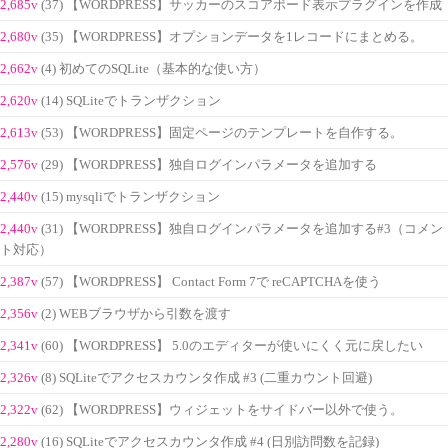
2,685v
(37) 【WORDPRESS】サッカーのスコアボード表示プラグインを作成
2,680v
(35) 【WORDPRESS】オプションデータを1レコードにまとめる。
2,662v
(4) 初めてのSQLite（基本的な使い方）
2,620v
(14) SQLiteでトランザクション
2,613v
(53) 【WORDPRESS】固定ページのテンプレートを自作する。
2,576v
(29) 【WORDPRESS】独自ログインパラメータを追加する
2,440v
(15) mysqliでトランザクション
2,440v
(31) 【WORDPRESS】独自ログインパラメータを追加する#3（コメン
ト対応）
2,387v
(57) 【WORDPRESS】 Contact Form 7で reCAPTCHAを使う
2,356v
(2) WEBブラウザから引数を渡す
2,341v
(60) 【WORDPRESS】 5.0のエディターが使いにくく元に戻したい
2,326v
(8) SQLiteでアクセスカウンタ作成 #3 (二重カウント回避)
2,322v
(62) 【WORDPRESS】ウィジェットをサイドバー以外で使う。
2,280v
(16) SQLiteでアクセスカウンタ作成 #4 (日別訪問数を記録)