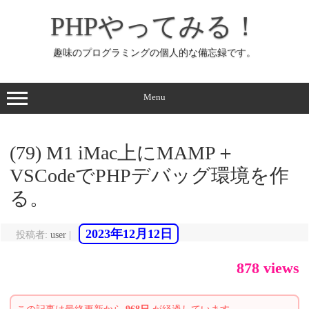
コ
ン
PHPやってみる！
テ
ン
ツ
へ
趣味のプログラミングの個人的な備忘録です。
ス
キ
ッ
プ
Menu
(79) M1 iMac上にMAMP＋
VSCodeでPHPデバッグ環境を作
る。
2023年12月12日
投稿者:
user
|
878 views