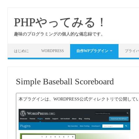
コ
ン
テ
PHPやってみる！
ン
ツ
へ
趣味のプログラミングの個人的な備忘録です。
ス
キ
ッ
プ
はじめに
WORDPRESS
自作WPプラグイン
プライ
Simple Baseball Scoreboard
本プラグインは、WORDPRESS公式ディレクトリで公開して