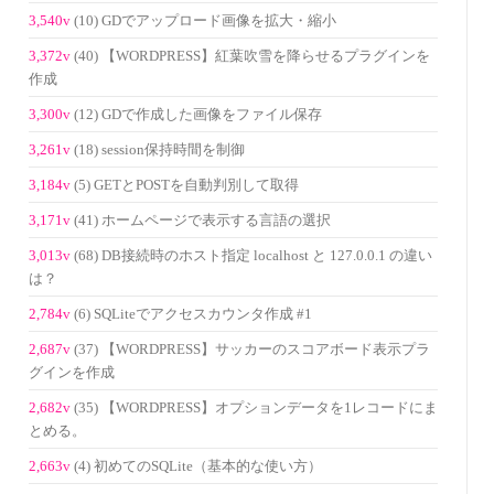
3,540v
(10) GDでアップロード画像を拡大・縮小
3,372v
(40) 【WORDPRESS】紅葉吹雪を降らせるプラグインを
作成
3,300v
(12) GDで作成した画像をファイル保存
3,261v
(18) session保持時間を制御
3,184v
(5) GETとPOSTを自動判別して取得
3,171v
(41) ホームページで表示する言語の選択
3,013v
(68) DB接続時のホスト指定 localhost と 127.0.0.1 の違い
は？
2,784v
(6) SQLiteでアクセスカウンタ作成 #1
2,687v
(37) 【WORDPRESS】サッカーのスコアボード表示プラ
グインを作成
2,682v
(35) 【WORDPRESS】オプションデータを1レコードにま
とめる。
2,663v
(4) 初めてのSQLite（基本的な使い方）