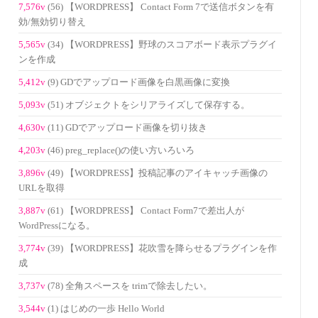
7,576v
(56) 【WORDPRESS】 Contact Form 7で送信ボタンを有
効/無効切り替え
5,565v
(34) 【WORDPRESS】野球のスコアボード表示プラグイ
ンを作成
5,412v
(9) GDでアップロード画像を白黒画像に変換
5,093v
(51) オブジェクトをシリアライズして保存する。
4,630v
(11) GDでアップロード画像を切り抜き
4,203v
(46) preg_replace()の使い方いろいろ
3,896v
(49) 【WORDPRESS】投稿記事のアイキャッチ画像の
URLを取得
3,887v
(61) 【WORDPRESS】 Contact Form7で差出人が
WordPressになる。
3,774v
(39) 【WORDPRESS】花吹雪を降らせるプラグインを作
成
3,737v
(78) 全角スペースを trimで除去したい。
3,544v
(1) はじめの一歩 Hello World