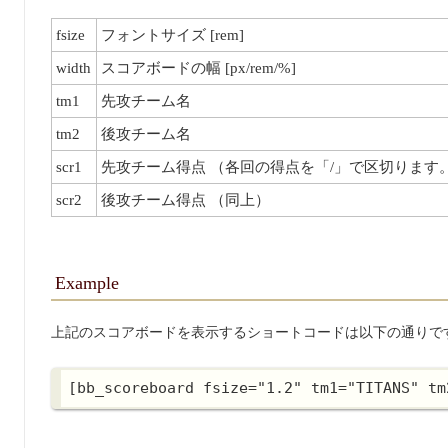
fsize
フォントサイズ [rem]
width
スコアボードの幅 [px/rem/%]
tm1
先攻チーム名
tm2
後攻チーム名
scr1
先攻チーム得点 （各回の得点を「/」で区切ります。 例: 0
scr2
後攻チーム得点 （同上）
Example
上記のスコアボードを表示するショートコードは以下の通りで
[