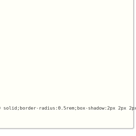
 solid;border-radius:0.5rem;box-shadow:2px 2px 2px