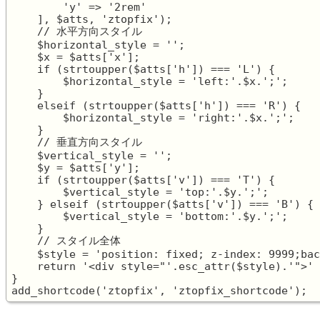
        'y' => '2rem'

    ], $atts, 'ztopfix');

    // 水平方向スタイル

    $horizontal_style = '';

    $x = $atts['x'];

    if (strtoupper($atts['h']) === 'L') {

        $horizontal_style = 'left:'.$x.';';

    }

    elseif (strtoupper($atts['h']) === 'R') {

        $horizontal_style = 'right:'.$x.';';

    }

    // 垂直方向スタイル

    $vertical_style = '';

    $y = $atts['y'];

    if (strtoupper($atts['v']) === 'T') {

        $vertical_style = 'top:'.$y.';';

    } elseif (strtoupper($atts['v']) === 'B') {

        $vertical_style = 'bottom:'.$y.';';

    }

    // スタイル全体

    $style = 'position: fixed; z-index: 9999;bac
    return '<div style="'.esc_attr($style).'">' 
}
