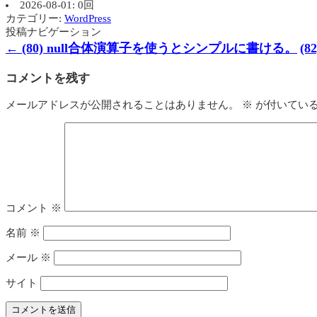
2026-08-01: 0回
カテゴリー:
WordPress
投稿ナビゲーション
←
(80) null合体演算子を使うとシンプルに書ける。
(
コメントを残す
メールアドレスが公開されることはありません。
※
が付いてい
コメント
※
名前
※
メール
※
サイト