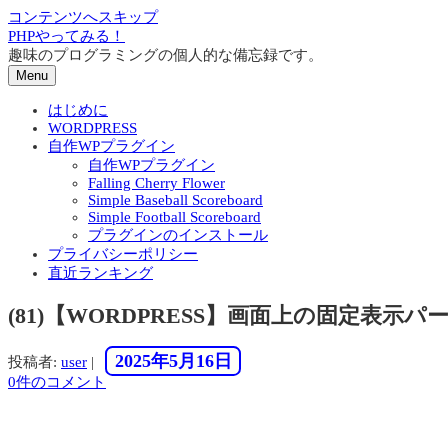
コンテンツへスキップ
PHPやってみる！
趣味のプログラミングの個人的な備忘録です。
Menu
はじめに
WORDPRESS
自作WPプラグイン
自作WPプラグイン
Falling Cherry Flower
Simple Baseball Scoreboard
Simple Football Scoreboard
プラグインのインストール
プライバシーポリシー
直近ランキング
(81)【WORDPRESS】画面上の固定表
2025年5月16日
投稿者:
user
|
0件のコメント