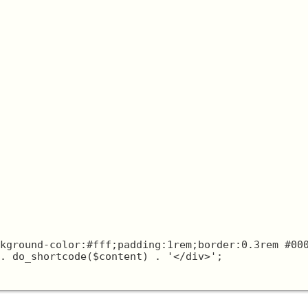
kground-color:#fff;padding:1rem;border:0.3rem #000
. do_shortcode($content) . '</div>';
