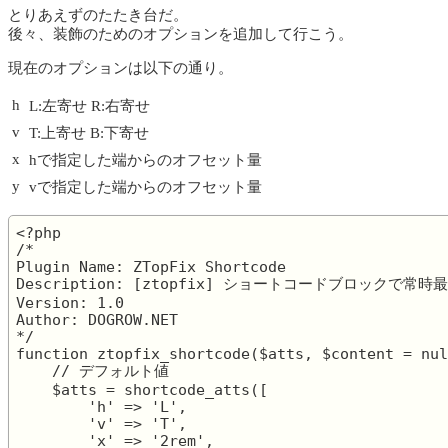
とりあえずのたたき台だ。
後々、装飾のためのオプションを追加して行こう。
現在のオプションは以下の通り。
h
L:左寄せ R:右寄せ
v
T:上寄せ B:下寄せ
x
hで指定した端からのオフセット量
y
vで指定した端からのオフセット量
<?php

/*

Plugin Name: ZTopFix Shortcode

Description: [ztopfix] ショートコードブロックで常
Version: 1.0

Author: DOGROW.NET

*/

function ztopfix_shortcode($atts, $content = nul
    // デフォルト値

    $atts = shortcode_atts([

        'h' => 'L',

        'v' => 'T',

        'x' => '2rem',
