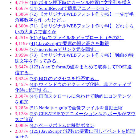
4,710v
(16) ボタン押下時にカーソル位置に文字列を挿入
4,667v
(34) ScrollRevealで簡単アニメーション
4,386v
(72) 【オリジナルWEBフォント作り#5】 一先ず半
角英数字を作ったけど…
4,300v
(71) 【オリジナルWEBフォント作り#4】 どれぐら
いの大きさで書くか
4,251v
(61) Ajaxでファイルをアップロード（その2）
4,119v
(41) JavaScriptで要素の幅と高さを取得
4,060v
(77) no refererでリンク元を隠す。
3,959v
(73) 【オリジナルWEBフォント作り#6】 独自の特
殊文字を作ってみる。
3,647v
(123) Ajaxで formの値をまとめて取得してPOST送
信する。
3,624v
(78) BOTのアクセスを拒否する。
3,457v
(48) ウィンドウのアクティブ化時、非アクティブ
化時に処理する。
3,307v
(44) 画面スクロールに合わせて動的にコンテンツ
を追加
3,285v
(51) Node.js + gulpで画像ファイルを自動圧縮
3,128v
(23) CREATEJSでアニメーション (#2) ボールがマウ
スに追従
3,088v
(42) ページボトムに移動ボタン
2,877v
(125) JavaScriptで複数の要素に同じイベントを処理
させる。