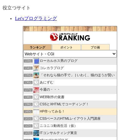
役立つサイト
Let'sプログラミング
ランキング
ポイント
ブロ画
ローカルホス男のブログ
133位
コレカラブログ
134位
「それなら猫の手で」 | いわく、猫のほうが賢い
135位
あにずむ
136位
今週の・・・
137位
WEB制作の覚書
138位
CSSとXHTMLでコーディング！
139位
HP作ってみる！
140位
CSSベースのHTMLレイアウト入門講座
141位
ニコニコ動画生活（仮）
142位
ITコンサルティング東京
143位