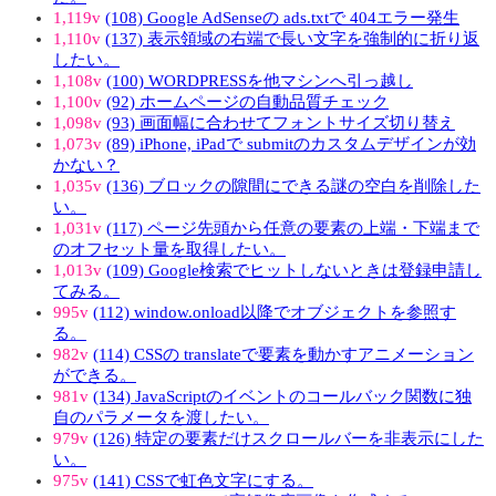
1,119v
(108) Google AdSenseの ads.txtで 404エラー発生
1,110v
(137) 表示領域の右端で長い文字を強制的に折り返
したい。
1,108v
(100) WORDPRESSを他マシンへ引っ越し
1,100v
(92) ホームページの自動品質チェック
1,098v
(93) 画面幅に合わせてフォントサイズ切り替え
1,073v
(89) iPhone, iPadで submitのカスタムデザインが効
かない？
1,035v
(136) ブロックの隙間にできる謎の空白を削除した
い。
1,031v
(117) ページ先頭から任意の要素の上端・下端まで
のオフセット量を取得したい。
1,013v
(109) Google検索でヒットしないときは登録申請し
てみる。
995v
(112) window.onload以降でオブジェクトを参照す
る。
982v
(114) CSSの translateで要素を動かすアニメーション
ができる。
981v
(134) JavaScriptのイベントのコールバック関数に独
自のパラメータを渡したい。
979v
(126) 特定の要素だけスクロールバーを非表示にした
い。
975v
(141) CSSで虹色文字にする。