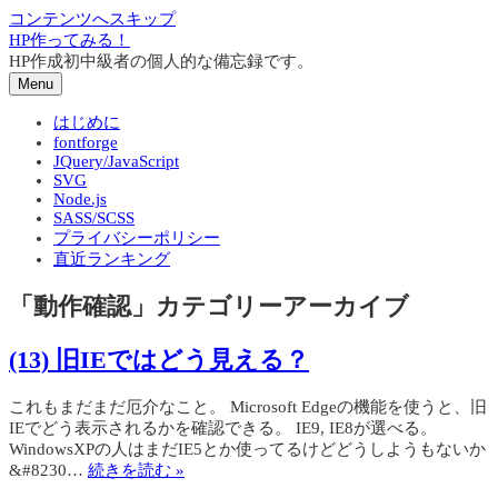
コンテンツへスキップ
HP作ってみる！
HP作成初中級者の個人的な備忘録です。
Menu
はじめに
fontforge
JQuery/JavaScript
SVG
Node.js
SASS/SCSS
プライバシーポリシー
直近ランキング
「
動作確認
」カテゴリーアーカイブ
(13) 旧IEではどう見える？
これもまだまだ厄介なこと。 Microsoft Edgeの機能を使うと、旧
IEでどう表示されるかを確認できる。 IE9, IE8が選べる。
WindowsXPの人はまだIE5とか使ってるけどどうしようもないか
&#8230…
続きを読む »