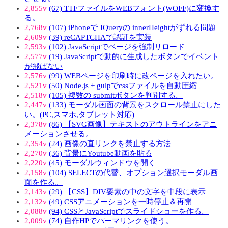
2,855v
(67) TTFファイルをWEBフォント(WOFF)に変換す
る。
2,768v
(107) iPhoneで JQueryの innerHeightがずれる問題
2,609v
(39) reCAPTCHAで認証を実装
2,593v
(102) JavaScriptでページを強制リロード
2,577v
(19) JavaScriptで動的に生成したボタンでイベント
が飛ばない
2,576v
(99) WEBページを印刷時に改ページを入れたい。
2,521v
(50) Node.js + gulpでcssファイルを自動圧縮
2,518v
(105) 複数の submitボタンを判別する。
2,447v
(133) モーダル画面の背景をスクロール禁止にした
い。(PC,スマホ,タブレット対応)
2,378v
(86) 【SVG画像】テキストのアウトラインをアニ
メーションさせる。
2,354v
(24) 画像の直リンクを禁止する方法
2,270v
(36) 背景にYoutube動画を貼る
2,220v
(45) モーダルウィンドウを開く
2,158v
(104) SELECTの代替、オプション選択モーダル画
面を作る。
2,143v
(29) 【CSS】DIV要素の中の文字を中段に表示
2,132v
(49) CSSアニメーションを一時停止＆再開
2,088v
(94) CSSとJavaScriptでスライドショーを作る。
2,009v
(74) 自作HPでパーマリンクを使う。