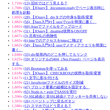
1,710v
(13) 旧IEではどう見える？
1,708v
(32) 【JQuery】 document.readyでページ表示時に
処理を起動
1,692v
(28) 【JQuery】 divタグの中身を取得/変更
1,682v
(56) 【Sass入門#1】sassでcssを簡潔に書く。
1,682v
(60) Ajaxでファイルをアップロード
1,679v
(31) 【JQuery】 disabled状態をON/OFF
1,667v
(3) 共有SSLの危険性
1,665v
(6) httpでのアクセスをhttpsに飛ばす
1,662v
(58) 【Sass入門#3】sassでメディアクエリを簡潔に
書く。
1,646v
(33) div矩形内のどこを押してもリンク
1,625v
(59) オリジナルの404（Not Found）ページを表示
する。
1,619v
(10) Bootstrapを使ってみる
1,618v
(27) 【JQuery】 CHECKBOXの状態を取得/変更
1,617v
(1) 文字に影を付ける
1,610v
(21) JavaScriptファイルのサイズ削減
1,605v
(47) ブロック要素の縦横比を固定する。
1,600v
(65) Node.js + gulpでSASSを実行
1,596v
(5) SSL経由と非SSL経由とでクッキーを共有しない
1,593v
(26) ページトップに戻るボタン
1,586v
(12) スマホではどう見える？