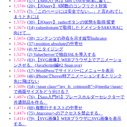
1,583v
(57) 【Sass入門#2】sassでcssを簡潔に書く。
1,574v
(20) 【JQuery】 $関数のコンフリクト対策
1,572v
(7) 「このページには安全でない…」と言われてし
まうときには
1,572v
(30) 【JQuery】 radioボタンの状態を取得/変更
1,567v
(14) valuedomainで取得したドメインをSAKURAに
向けて…
1,565v
(38) コンテンツの存在を示す縦型Indicator
1,562v
(37) position absoluteの中寄せ
1,529v
(4) サニタイジング
1,527v
(2) ValueServerで独自SSLを導入する
1,527v
(83) 【SVG画像】WEBブラウザ上でアニメーショ
ンさせる。(JavaScript編#2 Snap.svg)
1,510v
(17) WordPressでサイドバーにメニューを表示
1,509v
(46) iPhoneでhover時アニメーションするとリンク
先に飛ばない
1,509v
(54) <span class="my_fc_crimsonB">@media</span>
で画面サイズをどう分ける？
1,487v
(76) 【Sass入門#5】プレースホルダーセレクターで
共通部品を作る。
1,471v
(88) 複数行テキストの中寄せ
1,447v
(75) .htaccessへのアクセスを禁止する。
1,411v
(79) 【SVG画像】WEBブラウザにSVG画像を表示
する。