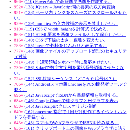
966v
(110) PowerPointで高解像度画像を作成する。
952v
(138) JQuery – JavaScript間の要素の双方向変換
951v
(128) ページ内リンクをスムーズにスクロールさせた
い。
929v
(139) input textの入力候補の表示を禁止したい。
910v
(119) CSSで width, heightを計算式で決める。
863v
(151) HTML要素を画像ファイルとして保存したい。
816v
(140) CSSで下線の太さ、距離を変えたい。
783v
(155) hoverで外枠をじんわりと表示する。
777v
(148) 画像ファイルのアップロード処理のセキュリテ
ィ対策
741v
(149) 非矩形領域をホバー時に反応させたい。
730v
(156) Safariで数字文字列を電話番号認識させたくな
い。
724v
(152) SSL接続シーケンス（どこから暗号化？）
706v
(144) Androidスマホ版ChromeをPCの開発者ツールで
覗く。
696v
(142) JavaScriptでISBNから書籍情報を取得する。
684v
(146) Google Chartsで棒グラフと円グラフを表示
658v
(145) JavaScriptのクロスオリジン制約
649v
(162) once:true 指定で 1回だけ動作するイベントハン
ドラを登録する。
643v
(143) スマホのWebブラウザでISBNを読み取る。
636v
(161) クリップボード上の画像をWebブラウザに貼り