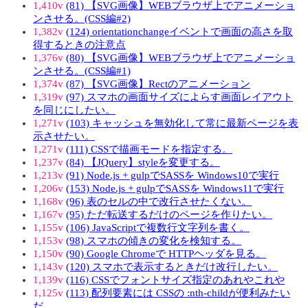
1,410v
(81) 【SVG画像】WEBブラウザ上でアニメーショ
ンさせる。(CSS編#2)
1,382v
(124) orientationchangeイベントで画面の高さを取
得するときの注意点
1,376v
(80) 【SVG画像】WEBブラウザ上でアニメーショ
ンさせる。(CSS編#1)
1,374v
(87) 【SVG画像】Rectのアニメーション
1,319v
(97) スマホの画面サイズによらす画面レイアウト
を同じにしたい。
1,271v
(103) キャッシュを無効化して常に最新ページを表
示させたい。
1,271v
(111) CSSで描画モードを指定する。
1,237v
(84) 【JQuery】styleを変更する。
1,213v
(91) Node.js + gulpでSASSを Windows10で実行
1,206v
(153) Node.js + gulpでSASSを Windows11で実行
1,168v
(96) 表のセルの中で改行させたくない。
1,167v
(95) ただ転送するだけのページを作りたい。
1,155v
(106) JavaScriptで複数行文字列を書く。
1,153v
(98) スマホの傾きの変化を検知する。
1,150v
(90) Google Chromeで HTTPヘッダを見る。
1,143v
(120) スマホで表示するときだけ改行したい。
1,139v
(116) CSSでフォントサイズ指定のあれやこれや
1,125v
(113) 配列要素には CSSの :nth-childが便利みたい
だ。