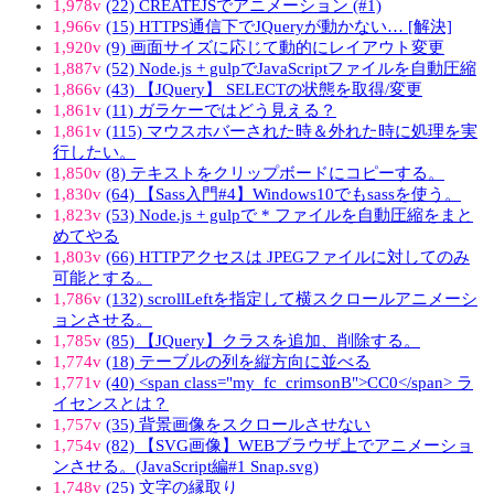
1,978v
(22) CREATEJSでアニメーション (#1)
1,966v
(15) HTTPS通信下でJQueryが動かない… [解決]
1,920v
(9) 画面サイズに応じて動的にレイアウト変更
1,887v
(52) Node.js + gulpでJavaScriptファイルを自動圧縮
1,866v
(43) 【JQuery】 SELECTの状態を取得/変更
1,861v
(11) ガラケーではどう見える？
1,861v
(115) マウスホバーされた時＆外れた時に処理を実
行したい。
1,850v
(8) テキストをクリップボードにコピーする。
1,830v
(64) 【Sass入門#4】Windows10でもsassを使う。
1,823v
(53) Node.js + gulpで * ファイルを自動圧縮をまと
めてやる
1,803v
(66) HTTPアクセスは JPEGファイルに対してのみ
可能とする。
1,786v
(132) scrollLeftを指定して横スクロールアニメーシ
ョンさせる。
1,785v
(85) 【JQuery】クラスを追加、削除する。
1,774v
(18) テーブルの列を縦方向に並べる
1,771v
(40) <span class="my_fc_crimsonB">CC0</span> ラ
イセンスとは？
1,757v
(35) 背景画像をスクロールさせない
1,754v
(82) 【SVG画像】WEBブラウザ上でアニメーショ
ンさせる。(JavaScript編#1 Snap.svg)
1,748v
(25) 文字の縁取り