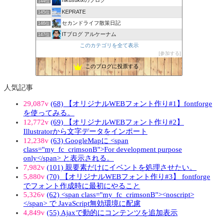
nikusukixのブログ
144位
KEPRATE
145位
セカンドライフ散策日記
146位
ITブログ アルケーナム
147位
このカテゴリを全て表示
参加する
このブログに投票する
人気記事
29,087v
(68) 【オリジナルWEBフォント作り#1】fontforge
を使ってみる。
12,772v
(69) 【オリジナルWEBフォント作り#2】
Illustratorから文字データをインポート
12,238v
(63) GoogleMapに <span
class="my_fc_crimsonB">For development purpose
only</span> と表示される。
7,982v
(101) 親要素だけにイベントを処理させたい。
5,880v
(70) 【オリジナルWEBフォント作り#3】 fontforge
でフォント作成時に最初にやること
5,326v
(62) <span class="my_fc_crimsonB"><noscript>
</span> で JavaScript無効環境に配慮
4,849v
(55) Ajaxで動的にコンテンツを追加表示