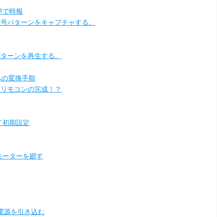
声で時報
の信号パターンをキャプチャする。
号パターンを再生する。
数への変換手順
付きリモコンの完成！？
パイ初期設定
ボモーターを廻す
用電源を引き込む