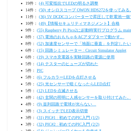
19件：
(4) 可変抵抗でLEDの明るさ調整
14件：
(50) オシロスコープ OWON HDS272を使ってみる
11件：
(36) 5V DCDCコンバーターで昇圧して乾電池一
10件：
(49)【情報セキュリティマネジメント】合格
9件：
(55) Raspberry Pi Pico2に起動時実行プログラム ma
8件：
(37) 電池のおもちゃをACアダプターで動かす。
8件：
(52) 加速度センサーで「地面に垂直」を判定した
6件：
(15) 回路シミュレーター : Circuit Simulator Applet
6件：
(19) スマホ充電器を実験回路の電源に使用
5件：
(14) テスターのヒューズが切れた
5件：
PIC
5件：
(6) フルカラーLEDを点灯させる
5件：
(25) 光センサーで暗くなったらLED点灯
5件：
(12) LEDを点滅させる
4件：
(42) 玄関の照明に人感センサーを取り付けてみた。
4件：
(9) 並列回路で電球が光らない…
3件：
(3) スイッチでLED表示切替
3件：
(31) PIC#1 : 初めてのPIC入門 (1/2)
3件：
(32) PIC#2 : 初めてのPIC入門 (2/2)