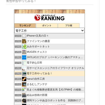
青色申告やってみる！
ランキング
ポイント
ブロ画
iPhone×文具の日々
122位
ファインマンの書斎
123位
みみサポートネット
124位
MUGEN チェスト
125位
JH7LUCのブログ（パーキンソン病のアマチュア無線奮闘記）
126位
電子的な日常
127位
元サービスエンジニアのライフワーク オリジナル
128位
電子工作やってみる！
129位
haruの自作工房
130位
まるむしアンテナ
131位
気まぐれ移動隊@栗原支局【JG7PMH】の移動運用日記
132位
組込み技術の部屋
133位
便利マシンやあほロボットを作る 回路師のブログ
134位