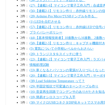
3件：
(54) ジャンパーワイヤーを自作する。
3件：
(27) 【連載1-6】マイコンで電子工作入門：合成音
2件：
(56)【連載2-1】リモコン作り：赤外線リモコン
2件：
(28) Arduino Pro MicroでUSBドングルを作る。
2件：
(1) LEDを点灯させる
2件：
(57)【連載2-2】リモコン作り：赤外線LEDで信
2件：
プライバシーポリシー
2件：
(44)【基本情報技術者】10進数から16進数、2進
2件：
(58)【連載2-3】リモコン作り：キャプチャ機能
2件：
(5) 電気について小学校レベルからおさらい
2件：
(20) トランジスタをスイッチに使う
2件：
(22) 【連載1-2】マイコンで電子工作入門：ラズ
2件：
情報処理試験
2件：
(33) 寒くなるとパソコンの電源が入りづらくなった
2件：
(26) 【連載1-5】マイコンで電子工作入門：サー
1件：
(38) Lead Soldering Temperature って？
1件：
(29) 半固定抵抗で可変速のターンテーブル作り
1件：
(16) 音楽再生回路でコンデンサのありがたさを知る
1件：
(18) 簡易オシロスコープを入手
1件：
(30) マイクロUSBコネクタDIP化キットでスマホ