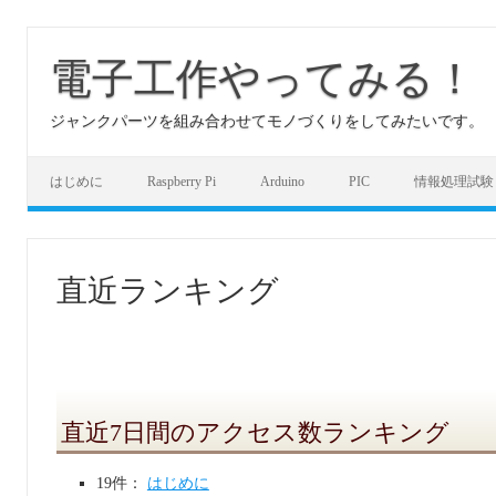
コ
ン
テ
電子工作やってみる！
ン
ツ
へ
ジャンクパーツを組み合わせてモノづくりをしてみたいです。
ス
キ
ッ
プ
はじめに
Raspberry Pi
Arduino
PIC
情報処理試験
直近ランキング
直近7日間のアクセス数ランキング
19件：
はじめに