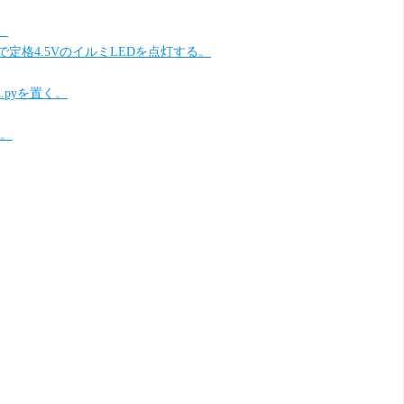
。
個で定格4.5VのイルミLEDを点灯する。
in.pyを置く。
い。