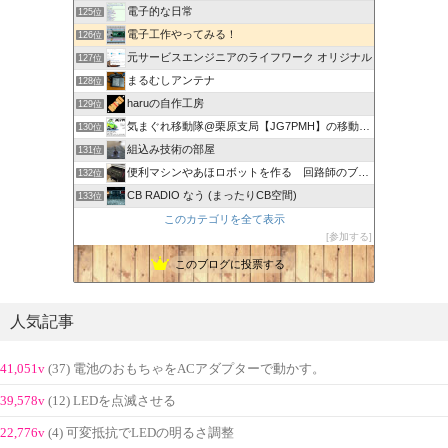
電子的な日常
125位
電子工作やってみる！
126位
元サービスエンジニアのライフワーク オリジナル
127位
まるむしアンテナ
128位
haruの自作工房
129位
気まぐれ移動隊@栗原支局【JG7PMH】の移動運用日記
130位
組込み技術の部屋
131位
便利マシンやあほロボットを作る 回路師のブログ
132位
CB RADIO なう (まったりCB空間)
133位
このカテゴリを全て表示
参加する
このブログに投票する
人気記事
41,051v
(37) 電池のおもちゃをACアダプターで動かす。
39,578v
(12) LEDを点滅させる
22,776v
(4) 可変抵抗でLEDの明るさ調整