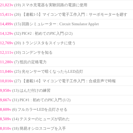
21,023v
(19) スマホ充電器を実験回路の電源に使用
15,411v
(26) 【連載1-5】マイコンで電子工作入門：サーボモーターを廻す
14,499v
(15) 回路シミュレーター : Circuit Simulator Applet
14,129v
(32) PIC#2 : 初めてのPIC入門 (2/2)
12,769v
(20) トランジスタをスイッチに使う
12,111v
(10) コンデンサを知る
11,280v
(7) 抵抗の定格電力
11,046v
(25) 光センサーで暗くなったらLED点灯
10,016v
(27) 【連載1-6】マイコンで電子工作入門：合成音声で時報
9,958v
(13) はんだ付けの練習
9,667v
(31) PIC#1 : 初めてのPIC入門 (1/2)
8,609v
(6) フルカラーLEDを点灯させる
8,509v
(14) テスターのヒューズが切れた
8,010v
(18) 簡易オシロスコープを入手