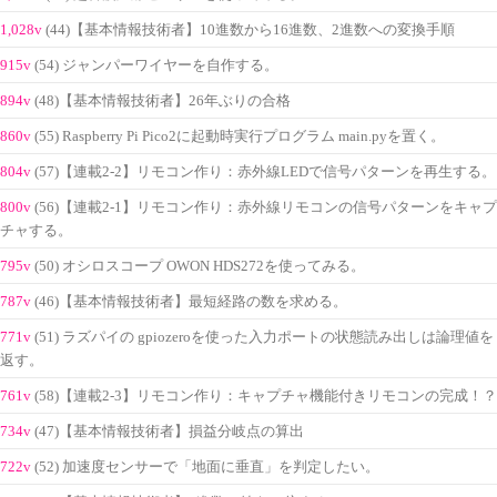
1,028v
(44)【基本情報技術者】10進数から16進数、2進数への変換手順
915v
(54) ジャンパーワイヤーを自作する。
894v
(48)【基本情報技術者】26年ぶりの合格
860v
(55) Raspberry Pi Pico2に起動時実行プログラム main.pyを置く。
804v
(57)【連載2-2】リモコン作り：赤外線LEDで信号パターンを再生する。
800v
(56)【連載2-1】リモコン作り：赤外線リモコンの信号パターンをキャプ
チャする。
795v
(50) オシロスコープ OWON HDS272を使ってみる。
787v
(46)【基本情報技術者】最短経路の数を求める。
771v
(51) ラズパイの gpiozeroを使った入力ポートの状態読み出しは論理値を
返す。
761v
(58)【連載2-3】リモコン作り：キャプチャ機能付きリモコンの完成！？
734v
(47)【基本情報技術者】損益分岐点の算出
722v
(52) 加速度センサーで「地面に垂直」を判定したい。