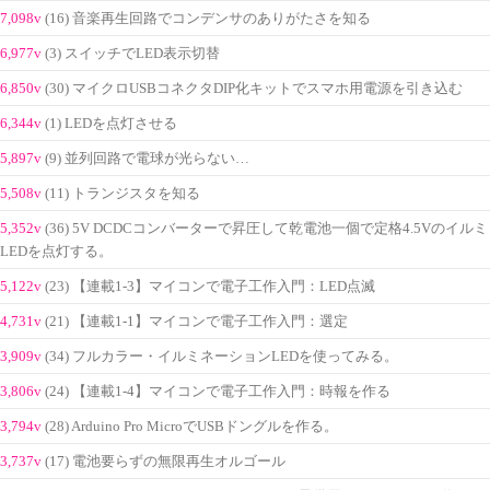
7,098v
(16) 音楽再生回路でコンデンサのありがたさを知る
6,977v
(3) スイッチでLED表示切替
6,850v
(30) マイクロUSBコネクタDIP化キットでスマホ用電源を引き込む
6,344v
(1) LEDを点灯させる
5,897v
(9) 並列回路で電球が光らない…
5,508v
(11) トランジスタを知る
5,352v
(36) 5V DCDCコンバーターで昇圧して乾電池一個で定格4.5Vのイルミ
LEDを点灯する。
5,122v
(23) 【連載1-3】マイコンで電子工作入門：LED点滅
4,731v
(21) 【連載1-1】マイコンで電子工作入門：選定
3,909v
(34) フルカラー・イルミネーションLEDを使ってみる。
3,806v
(24) 【連載1-4】マイコンで電子工作入門：時報を作る
3,794v
(28) Arduino Pro MicroでUSBドングルを作る。
3,737v
(17) 電池要らずの無限再生オルゴール