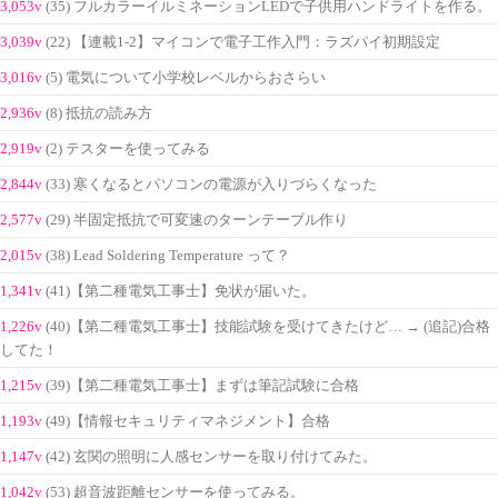
3,053v
(35) フルカラーイルミネーションLEDで子供用ハンドライトを作る。
3,039v
(22) 【連載1-2】マイコンで電子工作入門：ラズパイ初期設定
3,016v
(5) 電気について小学校レベルからおさらい
2,936v
(8) 抵抗の読み方
2,919v
(2) テスターを使ってみる
2,844v
(33) 寒くなるとパソコンの電源が入りづらくなった
2,577v
(29) 半固定抵抗で可変速のターンテーブル作り
2,015v
(38) Lead Soldering Temperature って？
1,341v
(41)【第二種電気工事士】免状が届いた。
1,226v
(40)【第二種電気工事士】技能試験を受けてきたけど… → (追記)合格
してた！
1,215v
(39)【第二種電気工事士】まずは筆記試験に合格
1,193v
(49)【情報セキュリティマネジメント】合格
1,147v
(42) 玄関の照明に人感センサーを取り付けてみた。
1,042v
(53) 超音波距離センサーを使ってみる。