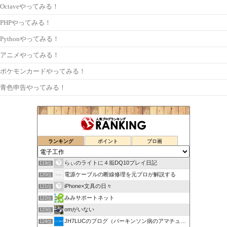
Octaveやってみる！
PHPやってみる！
Pythonやってみる！
アニメやってみる！
ポケモンカードやってみる！
青色申告やってみる！
ランキング
ポイント
ブロ画
らぃのライトに４垢DQ10プレイ日記
119位
電源ケーブルの断線修理を元プロが解説する
120位
iPhone×文具の日々
121位
みみサポートネット
122位
omがいない
123位
JH7LUCのブログ（パーキンソン病のアマチュア無線奮闘記）
124位