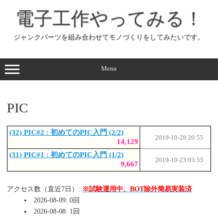
コ
ン
電子工作やってみる！
テ
ン
ツ
へ
ジャンクパーツを組み合わせてモノづくりをしてみたいです。
ス
キ
ッ
プ
Menu
PIC
(32) PIC#2 : 初めてのPIC入門 (2/2)
2019-10-28 20:55
14,129
(31) PIC#1 : 初めてのPIC入門 (1/2)
2019-10-23 03:55
9,667
アクセス数（直近7日）:
※試験運用中、BOT除外簡易実装済
2026-08-09: 0回
2026-08-08: 1回