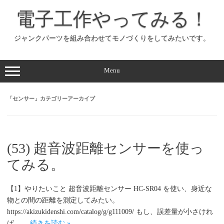
コ
ン
電子工作やってみる！
テ
ン
ツ
へ
ジャンクパーツを組み合わせてモノづくりをしてみたいです。
ス
キ
ッ
プ
Menu
「
センサー
」カテゴリーアーカイブ
(53) 超音波距離センサーを使っ
てみる。
【1】やりたいこと 超音波距離センサー HC-SR04 を使い、身近な
物との間の距離を測定してみたい。
https://akizukidenshi.com/catalog/g/g111009/ もし、誤差量が小さけれ
ば、…
続きを読む »