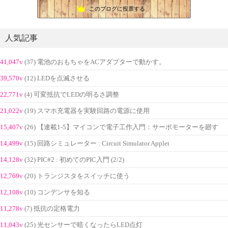
このブログに投票する
人気記事
41,047v
(37) 電池のおもちゃをACアダプターで動かす。
39,570v
(12) LEDを点滅させる
22,771v
(4) 可変抵抗でLEDの明るさ調整
21,022v
(19) スマホ充電器を実験回路の電源に使用
15,407v
(26) 【連載1-5】マイコンで電子工作入門：サーボモーターを廻す
14,499v
(15) 回路シミュレーター : Circuit Simulator Applet
14,128v
(32) PIC#2 : 初めてのPIC入門 (2/2)
12,769v
(20) トランジスタをスイッチに使う
12,108v
(10) コンデンサを知る
11,278v
(7) 抵抗の定格電力
11,043v
(25) 光センサーで暗くなったらLED点灯