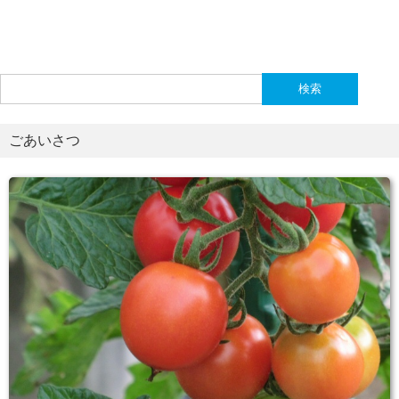
検
索:
ごあいさつ