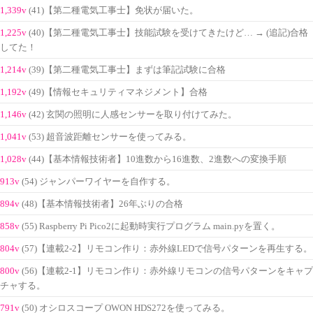
1,339v
(41)【第二種電気工事士】免状が届いた。
1,225v
(40)【第二種電気工事士】技能試験を受けてきたけど… → (追記)合格
してた！
1,214v
(39)【第二種電気工事士】まずは筆記試験に合格
1,192v
(49)【情報セキュリティマネジメント】合格
1,146v
(42) 玄関の照明に人感センサーを取り付けてみた。
1,041v
(53) 超音波距離センサーを使ってみる。
1,028v
(44)【基本情報技術者】10進数から16進数、2進数への変換手順
913v
(54) ジャンパーワイヤーを自作する。
894v
(48)【基本情報技術者】26年ぶりの合格
858v
(55) Raspberry Pi Pico2に起動時実行プログラム main.pyを置く。
804v
(57)【連載2-2】リモコン作り：赤外線LEDで信号パターンを再生する。
800v
(56)【連載2-1】リモコン作り：赤外線リモコンの信号パターンをキャプ
チャする。
791v
(50) オシロスコープ OWON HDS272を使ってみる。