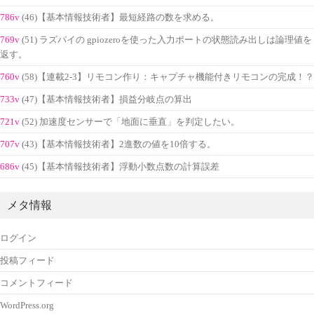
786v
(46)【基本情報技術者】最短経路の数を求める。
769v
(51) ラズパイの gpiozeroを使った入力ポートの状態読み出しは論理値を
返す。
760v
(58)【連載2-3】リモコン作り：キャプチャ機能付きリモコンの完成！？
733v
(47)【基本情報技術者】損益分岐点の算出
721v
(52) 加速度センサーで「地面に垂直」を判定したい。
707v
(43)【基本情報技術者】2進数の値を10倍する。
686v
(45)【基本情報技術者】浮動小数点数の計算誤差
メタ情報
ログイン
投稿フィード
コメントフィード
WordPress.org