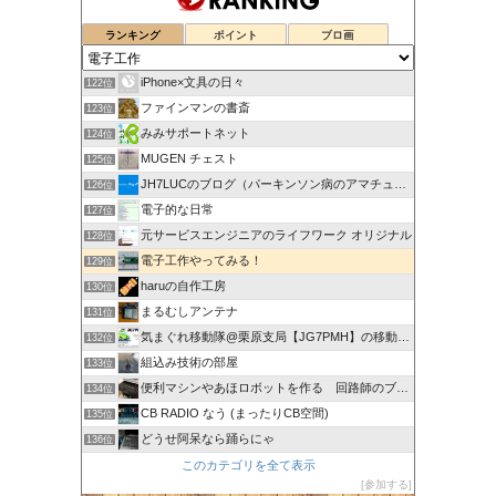
ランキング
ポイント
ブロ画
iPhone×文具の日々
122位
ファインマンの書斎
123位
みみサポートネット
124位
MUGEN チェスト
125位
JH7LUCのブログ（パーキンソン病のアマチュア無線奮闘記）
126位
電子的な日常
127位
元サービスエンジニアのライフワーク オリジナル
128位
電子工作やってみる！
129位
haruの自作工房
130位
まるむしアンテナ
131位
気まぐれ移動隊@栗原支局【JG7PMH】の移動運用日記
132位
組込み技術の部屋
133位
便利マシンやあほロボットを作る 回路師のブログ
134位
CB RADIO なう (まったりCB空間)
135位
どうせ阿呆なら踊らにゃ
136位
このカテゴリを全て表示
参加する