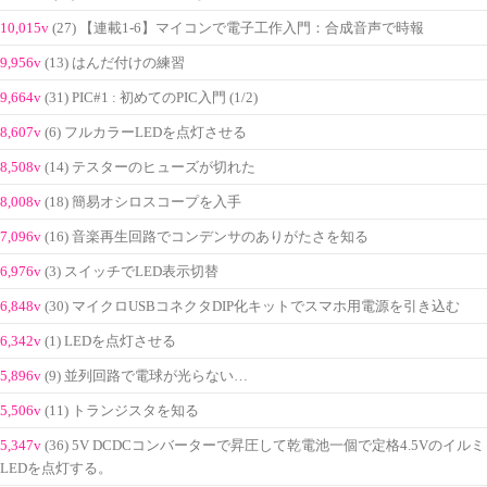
10,015v
(27) 【連載1-6】マイコンで電子工作入門：合成音声で時報
9,956v
(13) はんだ付けの練習
9,664v
(31) PIC#1 : 初めてのPIC入門 (1/2)
8,607v
(6) フルカラーLEDを点灯させる
8,508v
(14) テスターのヒューズが切れた
8,008v
(18) 簡易オシロスコープを入手
7,096v
(16) 音楽再生回路でコンデンサのありがたさを知る
6,976v
(3) スイッチでLED表示切替
6,848v
(30) マイクロUSBコネクタDIP化キットでスマホ用電源を引き込む
6,342v
(1) LEDを点灯させる
5,896v
(9) 並列回路で電球が光らない…
5,506v
(11) トランジスタを知る
5,347v
(36) 5V DCDCコンバーターで昇圧して乾電池一個で定格4.5Vのイルミ
LEDを点灯する。