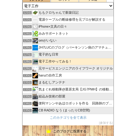
ももクロちゃんで新築日記
121位
電源ケーブルの断線修理を元プロが解説する
122位
iPhone×文具の日々
123位
みみサポートネット
124位
omがいない
125位
JH7LUCのブログ（パーキンソン病のアマチュア無線奮闘記）
126位
電子的な日常
127位
電子工作やってみる！
128位
元サービスエンジニアのライフワーク オリジナル
129位
haruの自作工房
130位
まるむしアンテナ
131位
気まぐれ移動隊@栗原支局【JG7PMH】の移動運用日記
132位
組込み技術の部屋
133位
便利マシンやあほロボットを作る 回路師のブログ
134位
CB RADIO なう (まったりCB空間)
135位
このカテゴリを全て表示
参加する
このブログに投票する