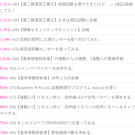
1,225v
(40)【第二種電気工事士】技能試験を受けてきたけど… → (追記)合格
してた！
1,215v
(39)【第二種電気工事士】まずは筆記試験に合格
1,193v
(49)【情報セキュリティマネジメント】合格
1,146v
(42) 玄関の照明に人感センサーを取り付けてみた。
1,041v
(53) 超音波距離センサーを使ってみる。
1,028v
(44)【基本情報技術者】10進数から16進数、2進数への変換手順
914v
(54) ジャンパーワイヤーを自作する。
894v
(48)【基本情報技術者】26年ぶりの合格
859v
(55) Raspberry Pi Pico2に起動時実行プログラム main.pyを置く。
804v
(57)【連載2-2】リモコン作り：赤外線LEDで信号パターンを再生する。
800v
(56)【連載2-1】リモコン作り：赤外線リモコンの信号パターンをキャプ
チャする。
792v
(50) オシロスコープ OWON HDS272を使ってみる。
786v
(46)【基本情報技術者】最短経路の数を求める。