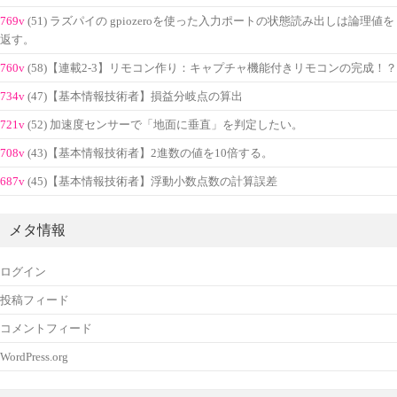
769v
(51) ラズパイの gpiozeroを使った入力ポートの状態読み出しは論理値を
返す。
760v
(58)【連載2-3】リモコン作り：キャプチャ機能付きリモコンの完成！？
734v
(47)【基本情報技術者】損益分岐点の算出
721v
(52) 加速度センサーで「地面に垂直」を判定したい。
708v
(43)【基本情報技術者】2進数の値を10倍する。
687v
(45)【基本情報技術者】浮動小数点数の計算誤差
メタ情報
ログイン
投稿フィード
コメントフィード
WordPress.org