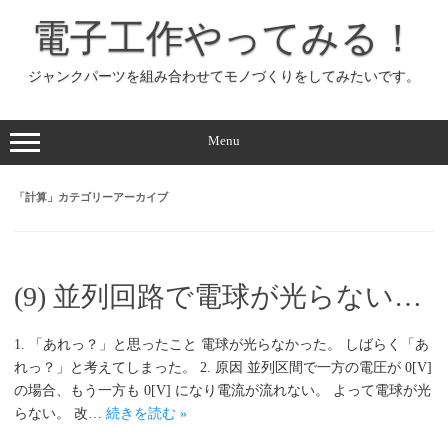
コ
ン
電子工作やってみる！
テ
ン
ツ
へ
ジャンクパーツを組み合わせてモノづくりをしてみたいです。
ス
キ
ッ
プ
Menu
「
計算
」カテゴリーアーカイブ
(9) 並列回路で電球が光らない…
1. 「あれっ？」と思ったこと 電球が光らなかった。 しばらく「あ
れっ？」と考えてしまった。 2. 原因 並列区間で一方の電圧が 0[V]
の場合、もう一方も 0[V] になり電流が流れない。 よって電球が光
らない。 改…
続きを読む »