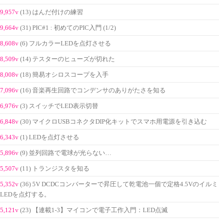
9,957v
(13) はんだ付けの練習
9,664v
(31) PIC#1 : 初めてのPIC入門 (1/2)
8,608v
(6) フルカラーLEDを点灯させる
8,509v
(14) テスターのヒューズが切れた
8,008v
(18) 簡易オシロスコープを入手
7,096v
(16) 音楽再生回路でコンデンサのありがたさを知る
6,976v
(3) スイッチでLED表示切替
6,848v
(30) マイクロUSBコネクタDIP化キットでスマホ用電源を引き込む
6,343v
(1) LEDを点灯させる
5,896v
(9) 並列回路で電球が光らない…
5,507v
(11) トランジスタを知る
5,352v
(36) 5V DCDCコンバーターで昇圧して乾電池一個で定格4.5Vのイルミ
LEDを点灯する。
5,121v
(23) 【連載1-3】マイコンで電子工作入門：LED点滅