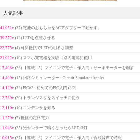
人気記事
41,051v
(37) 電池のおもちゃをACアダプターで動かす。
39,572v
(12) LEDを点滅させる
22,775v
(4) 可変抵抗でLEDの明るさ調整
21,022v
(19) スマホ充電器を実験回路の電源に使用
15,408v
(26) 【連載1-5】マイコンで電子工作入門：サーボモーターを廻す
14,499v
(15) 回路シミュレーター : Circuit Simulator Applet
14,129v
(32) PIC#2 : 初めてのPIC入門 (2/2)
12,769v
(20) トランジスタをスイッチに使う
12,110v
(10) コンデンサを知る
11,279v
(7) 抵抗の定格電力
11,043v
(25) 光センサーで暗くなったらLED点灯
10,015v
(27) 【連載1-6】マイコンで電子工作入門：合成音声で時報