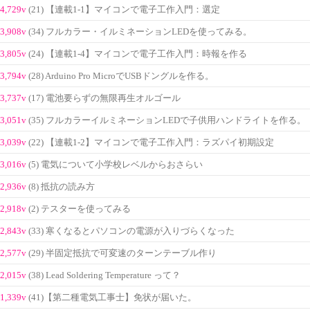
4,729v
(21) 【連載1-1】マイコンで電子工作入門：選定
3,908v
(34) フルカラー・イルミネーションLEDを使ってみる。
3,805v
(24) 【連載1-4】マイコンで電子工作入門：時報を作る
3,794v
(28) Arduino Pro MicroでUSBドングルを作る。
3,737v
(17) 電池要らずの無限再生オルゴール
3,051v
(35) フルカラーイルミネーションLEDで子供用ハンドライトを作る。
3,039v
(22) 【連載1-2】マイコンで電子工作入門：ラズパイ初期設定
3,016v
(5) 電気について小学校レベルからおさらい
2,936v
(8) 抵抗の読み方
2,918v
(2) テスターを使ってみる
2,843v
(33) 寒くなるとパソコンの電源が入りづらくなった
2,577v
(29) 半固定抵抗で可変速のターンテーブル作り
2,015v
(38) Lead Soldering Temperature って？
1,339v
(41)【第二種電気工事士】免状が届いた。