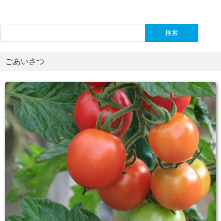
検
索:
ごあいさつ