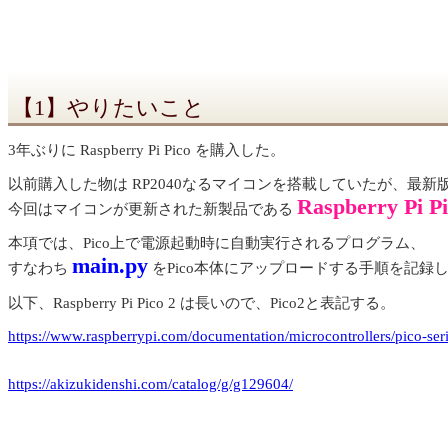
【1】やりたいこと
3年ぶりに Raspberry Pi Pico を購入した。
以前購入した物は RP2040なるマイコンを搭載していたが、最新版
Raspberry Pi Pi
今回はマイコンが更新された新製品である
本項では、Pico上で電源起動時に自動実行されるプログラム、
main.py
すなわち
をPico本体にアップロードする手順を記録
以下、Raspberry Pi Pico 2 は長いので、Pico2と表記する。
https://www.raspberrypi.com/documentation/microcontrollers/pico-ser
https://akizukidenshi.com/catalog/g/g129604/