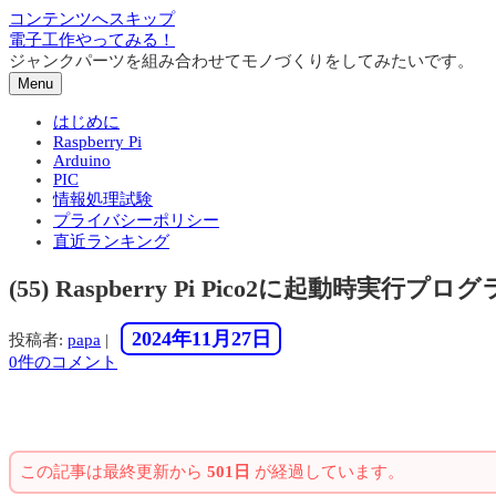
コンテンツへスキップ
電子工作やってみる！
ジャンクパーツを組み合わせてモノづくりをしてみたいです。
Menu
はじめに
Raspberry Pi
Arduino
PIC
情報処理試験
プライバシーポリシー
直近ランキング
(55) Raspberry Pi Pico2に起動時実行プロ
2024年11月27日
投稿者:
papa
|
0件のコメント
この記事は最終更新から
501日
が経過しています。