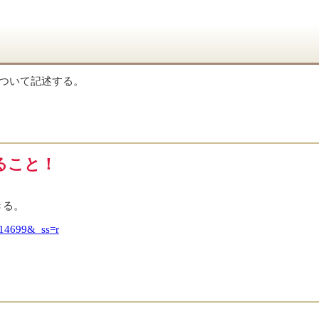
ついて記述する。
ること！
できる。
214699&_ss=r