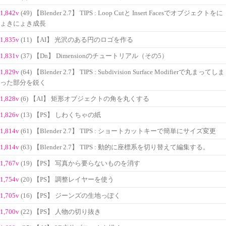
1,842v
(49) 【Blender 2.7】 TIPS : Loop Cutと Insert Facesでオブジェクトをに
ょきにょき成長
1,835v
(11) 【AI】 光沢のある円のロゴを作る
1,831v
(37) 【Dn】 Dimensionのチュートリアル（その5）
1,829v
(64) 【Blender 2.7】 TIPS : Subdivision Surface Modifierで丸まってしま
った部分を鋭く
1,828v
(6) 【AI】 矩形オブジェクトの角を丸くする
1,826v
(13) 【PS】 しわくちゃの紙
1,814v
(61) 【Blender 2.7】 TIPS : ショートカットキーで簡単にサイズ変更
1,814v
(63) 【Blender 2.7】 TIPS : 動的に座標系を切り替えて編集する。
1,767v
(19) 【PS】 写真から要らないものを消す
1,754v
(20) 【PS】 調整レイヤーを使う
1,705v
(16) 【PS】 ジーンズの生地っぽく
1,700v
(22) 【PS】 人物の切り抜き