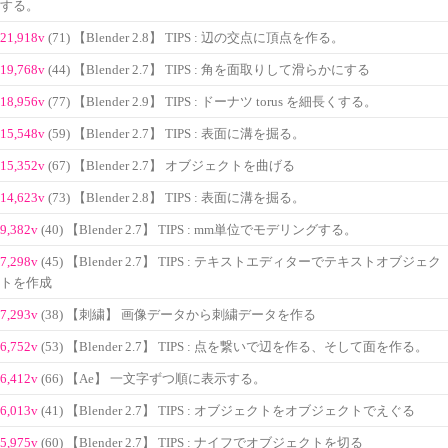
する。
21,918v
(71) 【Blender 2.8】 TIPS : 辺の交点に頂点を作る。
19,768v
(44) 【Blender 2.7】 TIPS : 角を面取りして滑らかにする
18,956v
(77) 【Blender 2.9】 TIPS : ドーナツ torus を細長くする。
15,548v
(59) 【Blender 2.7】 TIPS : 表面に溝を掘る。
15,352v
(67) 【Blender 2.7】 オブジェクトを曲げる
14,623v
(73) 【Blender 2.8】 TIPS : 表面に溝を掘る。
9,382v
(40) 【Blender 2.7】 TIPS : mm単位でモデリングする。
7,298v
(45) 【Blender 2.7】 TIPS : テキストエディターでテキストオブジェク
トを作成
7,293v
(38) 【刺繍】 画像データから刺繍データを作る
6,752v
(53) 【Blender 2.7】 TIPS : 点を繋いで辺を作る、そして面を作る。
6,412v
(66) 【Ae】 一文字ずつ順に表示する。
6,013v
(41) 【Blender 2.7】 TIPS : オブジェクトをオブジェクトでえぐる
5,975v
(60) 【Blender 2.7】 TIPS : ナイフでオブジェクトを切る