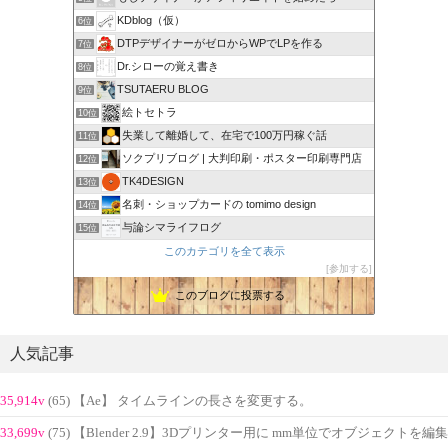
KDblog（仮）
6位
DTPデザイナーがゼロからWPでLPを作る
7位
Dr.シローの覚え書き
8位
TSUTAERU BLOG
9位
絵トセトラ
10位
失業して離婚して、在宅で100万円稼ぐ話
11位
ソクプリブログ | 大判印刷・ポスター印刷専門店
12位
TK4DESIGN
13位
名刺・ショップカードの tomimo design
14位
与論シマライフログ
15位
このカテゴリを全て表示
参加する
このブログに投票する
人気記事
35,914v
(65) 【Ae】 タイムラインの長さを変更する。
33,699v
(75) 【Blender 2.9】3Dプリンター用に mm単位でオブジェクトを編集