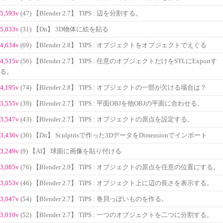
5,593v
(47) 【Blender 2.7】 TIPS : 辺を分割する。
5,033v
(31) 【Dn】 3D物体に絵を貼る
4,634v
(69) 【Blender 2.8】 TIPS : オブジェクトをオブジェクトでえぐる
4,515v
(56) 【Blender 2.7】 TIPS : 任意のオブジェクトだけをSTLにExportす
る。
4,195v
(74) 【Blender 2.8】 TIPS : オブジェクトの一部が欠ける場合は？
3,555v
(39) 【Blender 2.7】 TIPS : 平面OBJを他OBJの平面に合わせる。
3,547v
(43) 【Blender 2.7】 TIPS : オブジェクトの原点を設定する。
3,436v
(30) 【Dn】 Sculptrisで作った3DデータをDimensionでインポート
3,249v
(9) 【AI】 球面に画像を貼り付ける
3,085v
(76) 【Blender 2.9】 TIPS : オブジェクトの原点を任意の位置にする。
3,053v
(46) 【Blender 2.7】 TIPS : オブジェクト上に辺の長さを表示する。
3,047v
(54) 【Blender 2.7】 TIPS : 巻貝っぽいものを作る。
3,010v
(52) 【Blender 2.7】 TIPS : 一つのオブジェクトを二つに分割する。