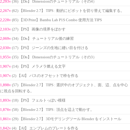
2,293v
(36) 【Dn】 Dimensionのチュートリアル（その4）
2,267v
(62) 【Blender 2.7】 TIPS : 動的にピボットを切り替えて編集する。
2,228v
(85) 【3D Print】Bambu Lab P1S Combo 使用方法 TIPS
2,103v
(27) 【PS】 画像の境界をぼかす
2,069v
(34) 【Dn】 チュートリアル後の練習
2,030v
(17) 【PS】 ジーンズの生地に縫い目を付ける
1,955v
(35) 【Dn】 Dimensionのチュートリアル（その3）
1,907v
(14) 【PS】 メラメラ燃える文字
1,907v
(2) 【AI】 パスのオフセットで枠を作る
1,898v
(57) 【Blender 2.7】 TIPS : 選択中のオブジェクト、面、辺、点を中心
に視点を回転する。
1,893v
(18) 【PS】 フェルトっぽい模様
1,876v
(58) 【Blender 2.7】 TIPS : 頂点を辺上で動かす。
1,861v
(29) 【Blender 2.7】 3Dモデリングツール Blender をインストール
1,842v
(4) 【AI】 エンブレムのプレートを作る