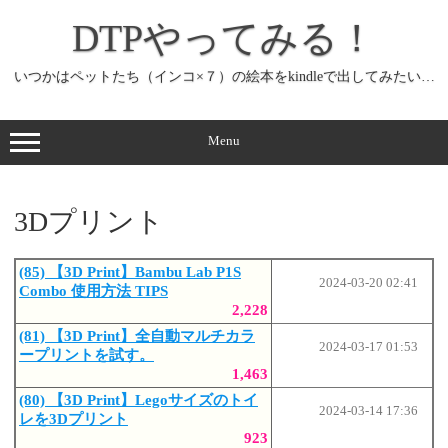
コ
ン
DTPやってみる！
テ
ン
ツ
へ
いつかはペットたち（インコ×７）の絵本をkindleで出してみたい…
ス
キ
ッ
プ
Menu
3Dプリント
(85) 【3D Print】Bambu Lab P1S
2024-03-20 02:41
Combo 使用方法 TIPS
2,228
(81) 【3D Print】全自動マルチカラ
2024-03-17 01:53
ープリントを試す。
1,463
(80) 【3D Print】Legoサイズのトイ
2024-03-14 17:36
レを3Dプリント
923