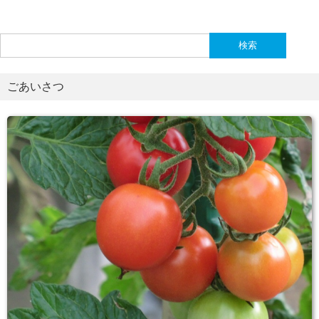
検
索:
ごあいさつ