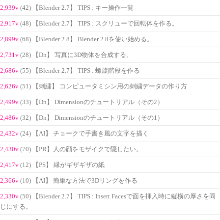
2,939v
(42) 【Blender 2.7】 TIPS : キー操作一覧
2,917v
(48) 【Blender 2.7】 TIPS : スクリューで回転体を作る。
2,899v
(68) 【Blender 2.8】 Blender 2.8を使い始める。
2,731v
(28) 【Dn】 写真に3D物体を合成する。
2,686v
(55) 【Blender 2.7】 TIPS : 螺旋階段を作る
2,626v
(51) 【刺繍】 コンピュータミシン用の刺繍データの作り方
2,499v
(33) 【Dn】 Dimensionのチュートリアル（その2）
2,486v
(32) 【Dn】 Dimensionのチュートリアル（その1）
2,432v
(24) 【AI】 チョークで手書き風の文字を描く
2,430v
(70) 【PR】人の顔をモザイクで隠したい。
2,417v
(12) 【PS】 縁がギザギザの紙
2,366v
(10) 【AI】 簡単な方法で3Dリングを作る
2,330v
(50) 【Blender 2.7】 TIPS : Insert Facesで面を挿入時に縦横の厚さを同
じにする。