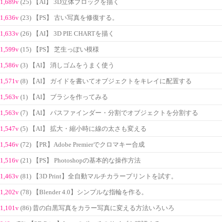
1,689v
(25) 【AI】 3D立体ブロックを描く
1,636v
(23) 【PS】 古い写真を修復する。
1,633v
(26) 【AI】 3D PIE CHARTを描く
1,599v
(15) 【PS】 芝生っぽい模様
1,586v
(3) 【AI】 消しゴムをうまく使う
1,571v
(8) 【AI】 ガイドを書いてオブジェクトをキレイに配置する
1,563v
(1) 【AI】 ブラシを作ってみる
1,563v
(7) 【AI】 パスファインダー・分割でオブジェクトを分割する
1,547v
(5) 【AI】 拡大・縮小時に線の太さも変える
1,546v
(72) 【PR】Adobe Premierでクロマキー合成
1,516v
(21) 【PS】 Photoshopの基本的な操作方法
1,463v
(81) 【3D Print】全自動マルチカラープリントを試す。
1,202v
(78) 【Blender 4.0】シンプルな指輪を作る。
1,101v
(86) 昔の白黒写真をカラー写真に変える方法いろいろ