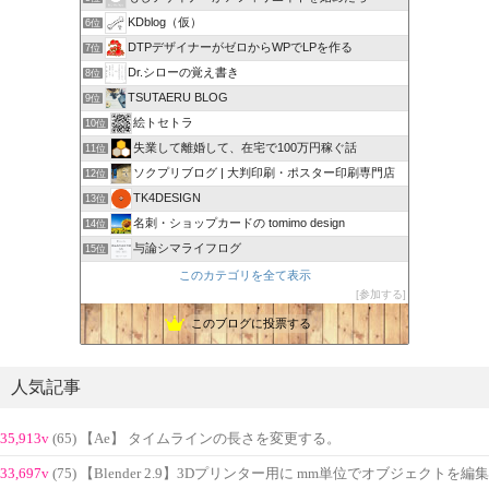
KDblog（仮）
6位
DTPデザイナーがゼロからWPでLPを作る
7位
Dr.シローの覚え書き
8位
TSUTAERU BLOG
9位
絵トセトラ
10位
失業して離婚して、在宅で100万円稼ぐ話
11位
ソクプリブログ | 大判印刷・ポスター印刷専門店
12位
TK4DESIGN
13位
名刺・ショップカードの tomimo design
14位
与論シマライフログ
15位
このカテゴリを全て表示
参加する
このブログに投票する
人気記事
35,913v
(65) 【Ae】 タイムラインの長さを変更する。
33,697v
(75) 【Blender 2.9】3Dプリンター用に mm単位でオブジェクトを編集