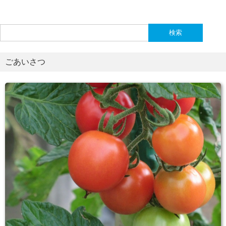
検
索:
ごあいさつ