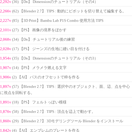
2,292v
(36) 【Dn】 Dimensionのチュートリアル（その4）
2,266v
(62) 【Blender 2.7】 TIPS : 動的にピボットを切り替えて編集する。
2,227v
(85) 【3D Print】Bambu Lab P1S Combo 使用方法 TIPS
2,101v
(27) 【PS】 画像の境界をぼかす
2,068v
(34) 【Dn】 チュートリアル後の練習
2,028v
(17) 【PS】 ジーンズの生地に縫い目を付ける
1,954v
(35) 【Dn】 Dimensionのチュートリアル（その3）
1,907v
(14) 【PS】 メラメラ燃える文字
1,906v
(2) 【AI】 パスのオフセットで枠を作る
1,897v
(57) 【Blender 2.7】 TIPS : 選択中のオブジェクト、面、辺、点を中心
に視点を回転する。
1,891v
(18) 【PS】 フェルトっぽい模様
1,876v
(58) 【Blender 2.7】 TIPS : 頂点を辺上で動かす。
1,860v
(29) 【Blender 2.7】 3Dモデリングツール Blender をインストール
1,842v
(4) 【AI】 エンブレムのプレートを作る