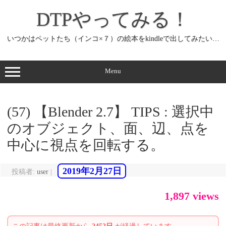
コ
ン
DTPやってみる！
テ
ン
ツ
へ
いつかはペットたち（インコ×７）の絵本をkindleで出してみたい…
ス
キ
ッ
プ
Menu
(57) 【Blender 2.7】 TIPS : 選択中
のオブジェクト、面、辺、点を
中心に視点を回転する。
2019年2月27日
投稿者:
user
|
1,897 views