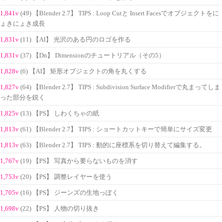
1,841v
(49) 【Blender 2.7】 TIPS : Loop Cutと Insert Facesでオブジェクトをに
ょきにょき成長
1,831v
(11) 【AI】 光沢のある円のロゴを作る
1,831v
(37) 【Dn】 Dimensionのチュートリアル（その5）
1,828v
(6) 【AI】 矩形オブジェクトの角を丸くする
1,827v
(64) 【Blender 2.7】 TIPS : Subdivision Surface Modifierで丸まってしま
った部分を鋭く
1,825v
(13) 【PS】 しわくちゃの紙
1,813v
(61) 【Blender 2.7】 TIPS : ショートカットキーで簡単にサイズ変更
1,813v
(63) 【Blender 2.7】 TIPS : 動的に座標系を切り替えて編集する。
1,767v
(19) 【PS】 写真から要らないものを消す
1,753v
(20) 【PS】 調整レイヤーを使う
1,705v
(16) 【PS】 ジーンズの生地っぽく
1,698v
(22) 【PS】 人物の切り抜き