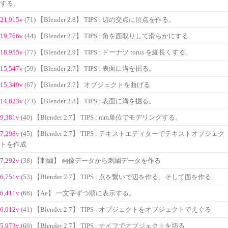
する。
21,915v
(71) 【Blender 2.8】 TIPS : 辺の交点に頂点を作る。
19,766v
(44) 【Blender 2.7】 TIPS : 角を面取りして滑らかにする
18,955v
(77) 【Blender 2.9】 TIPS : ドーナツ torus を細長くする。
15,547v
(59) 【Blender 2.7】 TIPS : 表面に溝を掘る。
15,349v
(67) 【Blender 2.7】 オブジェクトを曲げる
14,623v
(73) 【Blender 2.8】 TIPS : 表面に溝を掘る。
9,381v
(40) 【Blender 2.7】 TIPS : mm単位でモデリングする。
7,298v
(45) 【Blender 2.7】 TIPS : テキストエディターでテキストオブジェク
トを作成
7,292v
(38) 【刺繍】 画像データから刺繍データを作る
6,751v
(53) 【Blender 2.7】 TIPS : 点を繋いで辺を作る、そして面を作る。
6,411v
(66) 【Ae】 一文字ずつ順に表示する。
6,012v
(41) 【Blender 2.7】 TIPS : オブジェクトをオブジェクトでえぐる
5,973v
(60) 【Blender 2.7】 TIPS : ナイフでオブジェクトを切る