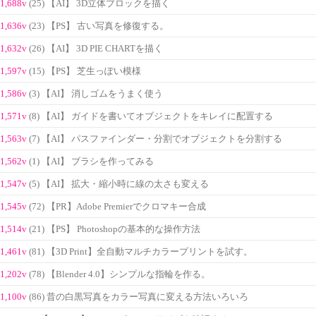
1,688v
(25) 【AI】 3D立体ブロックを描く
1,636v
(23) 【PS】 古い写真を修復する。
1,632v
(26) 【AI】 3D PIE CHARTを描く
1,597v
(15) 【PS】 芝生っぽい模様
1,586v
(3) 【AI】 消しゴムをうまく使う
1,571v
(8) 【AI】 ガイドを書いてオブジェクトをキレイに配置する
1,563v
(7) 【AI】 パスファインダー・分割でオブジェクトを分割する
1,562v
(1) 【AI】 ブラシを作ってみる
1,547v
(5) 【AI】 拡大・縮小時に線の太さも変える
1,545v
(72) 【PR】Adobe Premierでクロマキー合成
1,514v
(21) 【PS】 Photoshopの基本的な操作方法
1,461v
(81) 【3D Print】全自動マルチカラープリントを試す。
1,202v
(78) 【Blender 4.0】シンプルな指輪を作る。
1,100v
(86) 昔の白黒写真をカラー写真に変える方法いろいろ