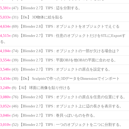
5,591v
(47) 【Blender 2.7】 TIPS : 辺を分割する。
5,033v
(31) 【Dn】 3D物体に絵を貼る
4,634v
(69) 【Blender 2.8】 TIPS : オブジェクトをオブジェクトでえぐる
4,515v
(56) 【Blender 2.7】 TIPS : 任意のオブジェクトだけをSTLにExportす
る。
4,194v
(74) 【Blender 2.8】 TIPS : オブジェクトの一部が欠ける場合は？
3,554v
(39) 【Blender 2.7】 TIPS : 平面OBJを他OBJの平面に合わせる。
3,546v
(43) 【Blender 2.7】 TIPS : オブジェクトの原点を設定する。
3,434v
(30) 【Dn】 Sculptrisで作った3DデータをDimensionでインポート
3,249v
(9) 【AI】 球面に画像を貼り付ける
3,080v
(76) 【Blender 2.9】 TIPS : オブジェクトの原点を任意の位置にする。
3,052v
(46) 【Blender 2.7】 TIPS : オブジェクト上に辺の長さを表示する。
3,046v
(54) 【Blender 2.7】 TIPS : 巻貝っぽいものを作る。
3,010v
(52) 【Blender 2.7】 TIPS : 一つのオブジェクトを二つに分割する。