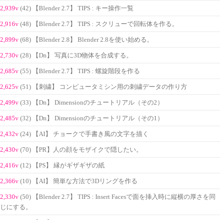
2,939v
(42) 【Blender 2.7】 TIPS : キー操作一覧
2,916v
(48) 【Blender 2.7】 TIPS : スクリューで回転体を作る。
2,899v
(68) 【Blender 2.8】 Blender 2.8を使い始める。
2,730v
(28) 【Dn】 写真に3D物体を合成する。
2,685v
(55) 【Blender 2.7】 TIPS : 螺旋階段を作る
2,625v
(51) 【刺繍】 コンピュータミシン用の刺繍データの作り方
2,499v
(33) 【Dn】 Dimensionのチュートリアル（その2）
2,485v
(32) 【Dn】 Dimensionのチュートリアル（その1）
2,432v
(24) 【AI】 チョークで手書き風の文字を描く
2,430v
(70) 【PR】人の顔をモザイクで隠したい。
2,416v
(12) 【PS】 縁がギザギザの紙
2,366v
(10) 【AI】 簡単な方法で3Dリングを作る
2,330v
(50) 【Blender 2.7】 TIPS : Insert Facesで面を挿入時に縦横の厚さを同
じにする。