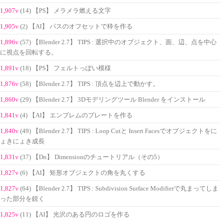
1,907v
(14) 【PS】 メラメラ燃える文字
1,905v
(2) 【AI】 パスのオフセットで枠を作る
1,896v
(57) 【Blender 2.7】 TIPS : 選択中のオブジェクト、面、辺、点を中心
に視点を回転する。
1,891v
(18) 【PS】 フェルトっぽい模様
1,876v
(58) 【Blender 2.7】 TIPS : 頂点を辺上で動かす。
1,860v
(29) 【Blender 2.7】 3Dモデリングツール Blender をインストール
1,841v
(4) 【AI】 エンブレムのプレートを作る
1,840v
(49) 【Blender 2.7】 TIPS : Loop Cutと Insert Facesでオブジェクトをに
ょきにょき成長
1,831v
(37) 【Dn】 Dimensionのチュートリアル（その5）
1,827v
(6) 【AI】 矩形オブジェクトの角を丸くする
1,827v
(64) 【Blender 2.7】 TIPS : Subdivision Surface Modifierで丸まってしま
った部分を鋭く
1,825v
(11) 【AI】 光沢のある円のロゴを作る