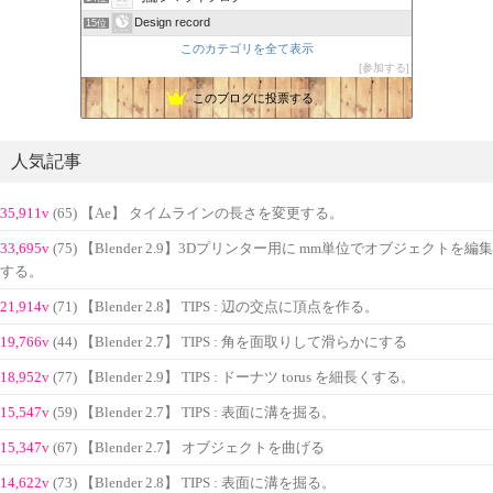
Design record
15位
このカテゴリを全て表示
参加する
このブログに投票する
人気記事
35,911v
(65) 【Ae】 タイムラインの長さを変更する。
33,695v
(75) 【Blender 2.9】3Dプリンター用に mm単位でオブジェクトを編集
する。
21,914v
(71) 【Blender 2.8】 TIPS : 辺の交点に頂点を作る。
19,766v
(44) 【Blender 2.7】 TIPS : 角を面取りして滑らかにする
18,952v
(77) 【Blender 2.9】 TIPS : ドーナツ torus を細長くする。
15,547v
(59) 【Blender 2.7】 TIPS : 表面に溝を掘る。
15,347v
(67) 【Blender 2.7】 オブジェクトを曲げる
14,622v
(73) 【Blender 2.8】 TIPS : 表面に溝を掘る。