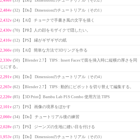
2,498v
(33) 【Dn】 Dimensionのチュートリアル（その2）
2,484v
(32) 【Dn】 Dimensionのチュートリアル（その1）
2,432v
(24) 【AI】 チョークで手書き風の文字を描く
2,430v
(70) 【PR】人の顔をモザイクで隠したい。
2,416v
(12) 【PS】 縁がギザギザの紙
2,366v
(10) 【AI】 簡単な方法で3Dリングを作る
2,330v
(50) 【Blender 2.7】 TIPS : Insert Facesで面を挿入時に縦横の厚さを同
じにする。
2,291v
(36) 【Dn】 Dimensionのチュートリアル（その4）
2,265v
(62) 【Blender 2.7】 TIPS : 動的にピボットを切り替えて編集する。
2,226v
(85) 【3D Print】Bambu Lab P1S Combo 使用方法 TIPS
2,101v
(27) 【PS】 画像の境界をぼかす
2,066v
(34) 【Dn】 チュートリアル後の練習
2,028v
(17) 【PS】 ジーンズの生地に縫い目を付ける
1,953v
(35) 【Dn】 Dimensionのチュートリアル（その3）