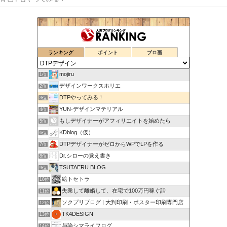
ランキング
ポイント
ブロ画
mojiru
1位
デザインワークスホリエ
2位
DTPやってみる！
3位
YUN-デザインマテリアル
4位
もしデザイナーがアフィリエイトを始めたら
5位
KDblog（仮）
6位
DTPデザイナーがゼロからWPでLPを作る
7位
Dr.シローの覚え書き
8位
TSUTAERU BLOG
9位
絵トセトラ
10位
失業して離婚して、在宅で100万円稼ぐ話
11位
ソクプリブログ | 大判印刷・ポスター印刷専門店
12位
TK4DESIGN
13位
与論シマライフログ
14位