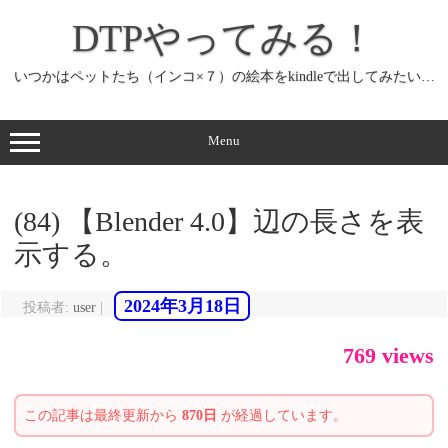
コ
ン
DTPやってみる！
テ
ン
ツ
へ
いつかはペットたち（インコ×７）の絵本をkindleで出してみたい…
ス
キ
ッ
プ
Menu
(84) 【Blender 4.0】辺の長さを表
示する。
2024年3月18日
投稿者:
user
|
769 views
この記事は最終更新から
870日
が経過しています。