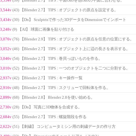
3,554v
(39) 【Blender 2.7】 TIPS : 平面OBJを他OBJの平面に合わせる。
3,544v
(43) 【Blender 2.7】 TIPS : オブジェクトの原点を設定する。
3,434v
(30) 【Dn】 Sculptrisで作った3DデータをDimensionでインポート
3,248v
(9) 【AI】 球面に画像を貼り付ける
3,076v
(76) 【Blender 2.9】 TIPS : オブジェクトの原点を任意の位置にする。
3,052v
(46) 【Blender 2.7】 TIPS : オブジェクト上に辺の長さを表示する。
3,046v
(54) 【Blender 2.7】 TIPS : 巻貝っぽいものを作る。
3,010v
(52) 【Blender 2.7】 TIPS : 一つのオブジェクトを二つに分割する。
2,937v
(42) 【Blender 2.7】 TIPS : キー操作一覧
2,916v
(48) 【Blender 2.7】 TIPS : スクリューで回転体を作る。
2,899v
(68) 【Blender 2.8】 Blender 2.8を使い始める。
2,730v
(28) 【Dn】 写真に3D物体を合成する。
2,684v
(55) 【Blender 2.7】 TIPS : 螺旋階段を作る
2,622v
(51) 【刺繍】 コンピュータミシン用の刺繍データの作り方