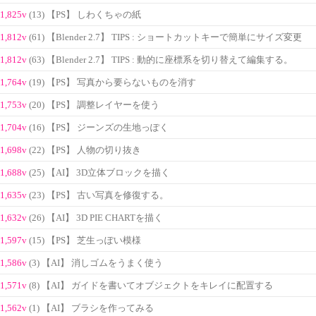
1,825v
(13) 【PS】 しわくちゃの紙
1,812v
(61) 【Blender 2.7】 TIPS : ショートカットキーで簡単にサイズ変更
1,812v
(63) 【Blender 2.7】 TIPS : 動的に座標系を切り替えて編集する。
1,764v
(19) 【PS】 写真から要らないものを消す
1,753v
(20) 【PS】 調整レイヤーを使う
1,704v
(16) 【PS】 ジーンズの生地っぽく
1,698v
(22) 【PS】 人物の切り抜き
1,688v
(25) 【AI】 3D立体ブロックを描く
1,635v
(23) 【PS】 古い写真を修復する。
1,632v
(26) 【AI】 3D PIE CHARTを描く
1,597v
(15) 【PS】 芝生っぽい模様
1,586v
(3) 【AI】 消しゴムをうまく使う
1,571v
(8) 【AI】 ガイドを書いてオブジェクトをキレイに配置する
1,562v
(1) 【AI】 ブラシを作ってみる