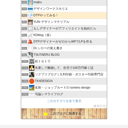
mojiru
1位
デザインワークスホリエ
2位
DTPやってみる！
3位
YUN-デザインマテリアル
4位
もしデザイナーがアフィリエイトを始めたら
5位
KDblog（仮）
6位
DTPデザイナーがゼロからWPでLPを作る
7位
Dr.シローの覚え書き
8位
TSUTAERU BLOG
9位
絵トセトラ
10位
失業して離婚して、在宅で100万円稼ぐ話
11位
ソクプリブログ | 大判印刷・ポスター印刷専門店
12位
TK4DESIGN
13位
名刺・ショップカードの tomimo design
14位
与論シマライフログ
15位
このカテゴリを全て表示
参加する
このブログに投票する