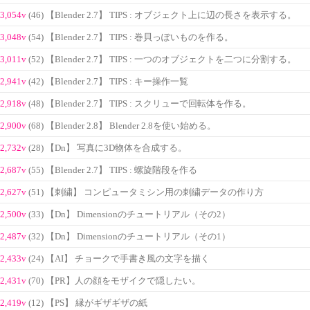
3,054v
(46) 【Blender 2.7】 TIPS : オブジェクト上に辺の長さを表示する。
3,048v
(54) 【Blender 2.7】 TIPS : 巻貝っぽいものを作る。
3,011v
(52) 【Blender 2.7】 TIPS : 一つのオブジェクトを二つに分割する。
2,941v
(42) 【Blender 2.7】 TIPS : キー操作一覧
2,918v
(48) 【Blender 2.7】 TIPS : スクリューで回転体を作る。
2,900v
(68) 【Blender 2.8】 Blender 2.8を使い始める。
2,732v
(28) 【Dn】 写真に3D物体を合成する。
2,687v
(55) 【Blender 2.7】 TIPS : 螺旋階段を作る
2,627v
(51) 【刺繍】 コンピュータミシン用の刺繍データの作り方
2,500v
(33) 【Dn】 Dimensionのチュートリアル（その2）
2,487v
(32) 【Dn】 Dimensionのチュートリアル（その1）
2,433v
(24) 【AI】 チョークで手書き風の文字を描く
2,431v
(70) 【PR】人の顔をモザイクで隠したい。
2,419v
(12) 【PS】 縁がギザギザの紙