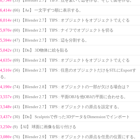
6,754v
(53) 【Blender 2.7】 TIPS : 点を繋いで辺を作る、そして面を作る。
6,414v
(66) 【Ae】 一文字ずつ順に表示する。
6,014v
(41) 【Blender 2.7】 TIPS : オブジェクトをオブジェクトでえぐる
5,976v
(60) 【Blender 2.7】 TIPS : ナイフでオブジェクトを切る
5,594v
(47) 【Blender 2.7】 TIPS : 辺を分割する。
5,042v
(31) 【Dn】 3D物体に絵を貼る
4,635v
(69) 【Blender 2.8】 TIPS : オブジェクトをオブジェクトでえぐる
4,516v
(56) 【Blender 2.7】 TIPS : 任意のオブジェクトだけをSTLにExportす
る。
4,196v
(74) 【Blender 2.8】 TIPS : オブジェクトの一部が欠ける場合は？
3,557v
(39) 【Blender 2.7】 TIPS : 平面OBJを他OBJの平面に合わせる。
3,548v
(43) 【Blender 2.7】 TIPS : オブジェクトの原点を設定する。
3,437v
(30) 【Dn】 Sculptrisで作った3DデータをDimensionでインポート
3,250v
(9) 【AI】 球面に画像を貼り付ける
3,086v
(76) 【Blender 2.9】 TIPS : オブジェクトの原点を任意の位置にする。