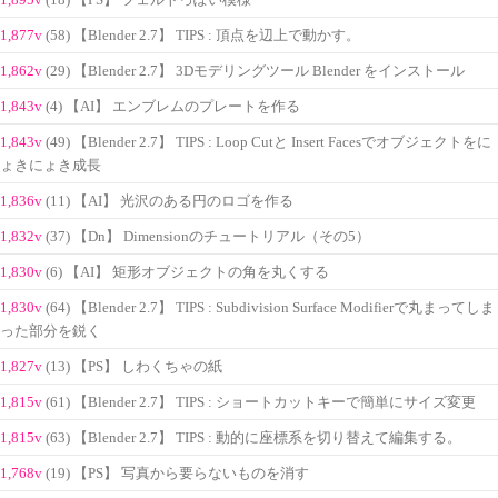
(18) 【PS】 フェルトっぽい模様
1,877v
(58) 【Blender 2.7】 TIPS : 頂点を辺上で動かす。
1,862v
(29) 【Blender 2.7】 3Dモデリングツール Blender をインストール
1,843v
(4) 【AI】 エンブレムのプレートを作る
1,843v
(49) 【Blender 2.7】 TIPS : Loop Cutと Insert Facesでオブジェクトをに
ょきにょき成長
1,836v
(11) 【AI】 光沢のある円のロゴを作る
1,832v
(37) 【Dn】 Dimensionのチュートリアル（その5）
1,830v
(6) 【AI】 矩形オブジェクトの角を丸くする
1,830v
(64) 【Blender 2.7】 TIPS : Subdivision Surface Modifierで丸まってしま
った部分を鋭く
1,827v
(13) 【PS】 しわくちゃの紙
1,815v
(61) 【Blender 2.7】 TIPS : ショートカットキーで簡単にサイズ変更
1,815v
(63) 【Blender 2.7】 TIPS : 動的に座標系を切り替えて編集する。
1,768v
(19) 【PS】 写真から要らないものを消す