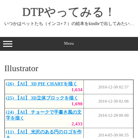
コ
ン
DTPやってみる！
テ
ン
ツ
へ
いつかはペットたち（インコ×７）の絵本をkindleで出してみたい…
ス
キ
ッ
プ
Menu
Illustrator
(26) 【AI】 3D PIE CHARTを描く
2016-12-30 02:57
1,634
(25) 【AI】 3D立体ブロックを描く
2016-12-30 02:06
1,690
(24) 【AI】 チョークで手書き風の文
2016-12-29 00:00
字を描く
2,433
(11) 【AI】 光沢のある円のロゴを作
2014-05-30 06:55
る