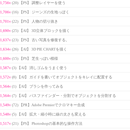
1,756v
(20) 【PS】 調整レイヤーを使う
1,706v
(16) 【PS】 ジーンズの生地っぽく
1,701v
(22) 【PS】 人物の切り抜き
1,690v
(25) 【AI】 3D立体ブロックを描く
1,637v
(23) 【PS】 古い写真を修復する。
1,634v
(26) 【AI】 3D PIE CHARTを描く
1,600v
(15) 【PS】 芝生っぽい模様
1,587v
(3) 【AI】 消しゴムをうまく使う
1,572v
(8) 【AI】 ガイドを書いてオブジェクトをキレイに配置する
1,564v
(1) 【AI】 ブラシを作ってみる
1,564v
(7) 【AI】 パスファインダー・分割でオブジェクトを分割する
1,549v
(72) 【PR】Adobe Premierでクロマキー合成
1,548v
(5) 【AI】 拡大・縮小時に線の太さも変える
1,517v
(21) 【PS】 Photoshopの基本的な操作方法