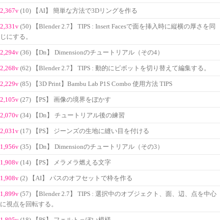
2,367v
(10) 【AI】 簡単な方法で3Dリングを作る
2,331v
(50) 【Blender 2.7】 TIPS : Insert Facesで面を挿入時に縦横の厚さを同
じにする。
2,294v
(36) 【Dn】 Dimensionのチュートリアル（その4）
2,268v
(62) 【Blender 2.7】 TIPS : 動的にピボットを切り替えて編集する。
2,229v
(85) 【3D Print】Bambu Lab P1S Combo 使用方法 TIPS
2,105v
(27) 【PS】 画像の境界をぼかす
2,070v
(34) 【Dn】 チュートリアル後の練習
2,031v
(17) 【PS】 ジーンズの生地に縫い目を付ける
1,956v
(35) 【Dn】 Dimensionのチュートリアル（その3）
1,908v
(14) 【PS】 メラメラ燃える文字
1,908v
(2) 【AI】 パスのオフセットで枠を作る
1,899v
(57) 【Blender 2.7】 TIPS : 選択中のオブジェクト、面、辺、点を中心
に視点を回転する。
1,895v