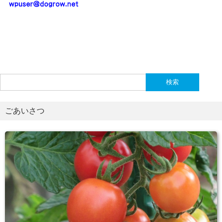
検
索:
ごあいさつ