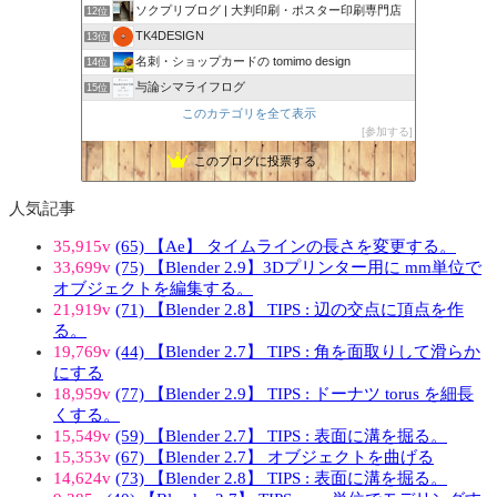
ソクプリブログ | 大判印刷・ポスター印刷専門店
12位
TK4DESIGN
13位
名刺・ショップカードの tomimo design
14位
与論シマライフログ
15位
このカテゴリを全て表示
参加する
このブログに投票する
人気記事
35,915v
(65) 【Ae】 タイムラインの長さを変更する。
33,699v
(75) 【Blender 2.9】3Dプリンター用に mm単位で
オブジェクトを編集する。
21,919v
(71) 【Blender 2.8】 TIPS : 辺の交点に頂点を作
る。
19,769v
(44) 【Blender 2.7】 TIPS : 角を面取りして滑らか
にする
18,959v
(77) 【Blender 2.9】 TIPS : ドーナツ torus を細長
くする。
15,549v
(59) 【Blender 2.7】 TIPS : 表面に溝を掘る。
15,353v
(67) 【Blender 2.7】 オブジェクトを曲げる
14,624v
(73) 【Blender 2.8】 TIPS : 表面に溝を掘る。