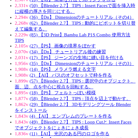
2,331v
(50) 【Blender 2.7】 TIPS : Insert Facesで面を挿入時
に縦横の厚さを同じにする。
2,294v
(36) 【Dn】 Dimensionのチュートリアル（その4）
2,268v
(62) 【Blender 2.7】 TIPS : 動的にピボットを切り替
えて編集する。
2,229v
(85) 【3D Print】Bambu Lab P1S Combo 使用方法
TIPS
2,105v
(27) 【PS】 画像の境界をぼかす
2,070v
(34) 【Dn】 チュートリアル後の練習
2,031v
(17) 【PS】 ジーンズの生地に縫い目を付ける
1,956v
(35) 【Dn】 Dimensionのチュートリアル（その3）
1,908v
(14) 【PS】 メラメラ燃える文字
1,908v
(2) 【AI】 パスのオフセットで枠を作る
1,899v
(57) 【Blender 2.7】 TIPS : 選択中のオブジェクト、
面、辺、点を中心に視点を回転する。
1,895v
(18) 【PS】 フェルトっぽい模様
1,877v
(58) 【Blender 2.7】 TIPS : 頂点を辺上で動かす。
1,862v
(29) 【Blender 2.7】 3Dモデリングツール Blender
をインストール
1,843v
(4) 【AI】 エンブレムのプレートを作る
1,843v
(49) 【Blender 2.7】 TIPS : Loop Cutと Insert Faces
でオブジェクトをにょきにょき成長
1,836v
(11) 【AI】 光沢のある円のロゴを作る