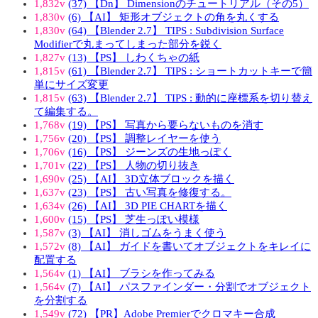
1,832v
(37) 【Dn】 Dimensionのチュートリアル（その5）
1,830v
(6) 【AI】 矩形オブジェクトの角を丸くする
1,830v
(64) 【Blender 2.7】 TIPS : Subdivision Surface
Modifierで丸まってしまった部分を鋭く
1,827v
(13) 【PS】 しわくちゃの紙
1,815v
(61) 【Blender 2.7】 TIPS : ショートカットキーで簡
単にサイズ変更
1,815v
(63) 【Blender 2.7】 TIPS : 動的に座標系を切り替え
て編集する。
1,768v
(19) 【PS】 写真から要らないものを消す
1,756v
(20) 【PS】 調整レイヤーを使う
1,706v
(16) 【PS】 ジーンズの生地っぽく
1,701v
(22) 【PS】 人物の切り抜き
1,690v
(25) 【AI】 3D立体ブロックを描く
1,637v
(23) 【PS】 古い写真を修復する。
1,634v
(26) 【AI】 3D PIE CHARTを描く
1,600v
(15) 【PS】 芝生っぽい模様
1,587v
(3) 【AI】 消しゴムをうまく使う
1,572v
(8) 【AI】 ガイドを書いてオブジェクトをキレイに
配置する
1,564v
(1) 【AI】 ブラシを作ってみる
1,564v
(7) 【AI】 パスファインダー・分割でオブジェクト
を分割する
1,549v
(72) 【PR】Adobe Premierでクロマキー合成