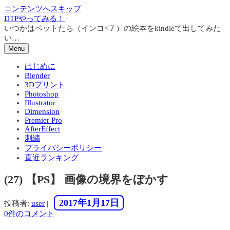
コンテンツへスキップ
DTPやってみる！
いつかはペットたち（インコ×７）の絵本をkindleで出してみた
い…
Menu
はじめに
Blender
3Dプリント
Photoshop
Illustrator
Dimension
Premier Pro
AfterEffect
刺繍
プライバシーポリシー
直近ランキング
(27) 【PS】 画像の境界をぼかす
2017年1月17日
投稿者:
user
|
0件のコメント