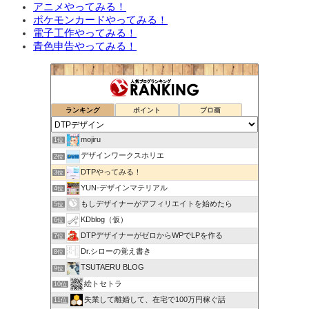
アニメやってみる！
ポケモンカードやってみる！
電子工作やってみる！
青色申告やってみる！
ランキング
ポイント
ブロ画
mojiru
1位
デザインワークスホリエ
2位
DTPやってみる！
3位
YUN-デザインマテリアル
4位
もしデザイナーがアフィリエイトを始めたら
5位
KDblog（仮）
6位
DTPデザイナーがゼロからWPでLPを作る
7位
Dr.シローの覚え書き
8位
TSUTAERU BLOG
9位
絵トセトラ
10位
失業して離婚して、在宅で100万円稼ぐ話
11位