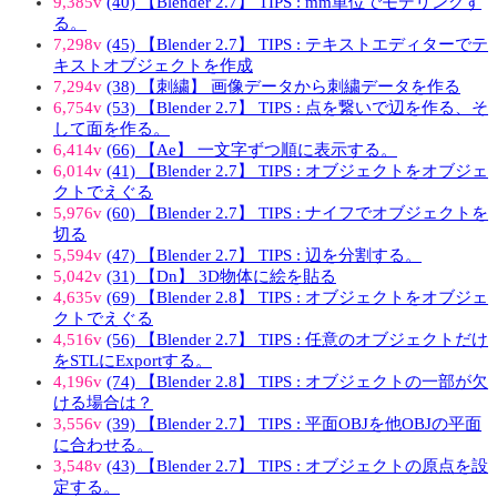
9,385v
(40) 【Blender 2.7】 TIPS : mm単位でモデリングす
る。
7,298v
(45) 【Blender 2.7】 TIPS : テキストエディターでテ
キストオブジェクトを作成
7,294v
(38) 【刺繍】 画像データから刺繍データを作る
6,754v
(53) 【Blender 2.7】 TIPS : 点を繋いで辺を作る、そ
して面を作る。
6,414v
(66) 【Ae】 一文字ずつ順に表示する。
6,014v
(41) 【Blender 2.7】 TIPS : オブジェクトをオブジェ
クトでえぐる
5,976v
(60) 【Blender 2.7】 TIPS : ナイフでオブジェクトを
切る
5,594v
(47) 【Blender 2.7】 TIPS : 辺を分割する。
5,042v
(31) 【Dn】 3D物体に絵を貼る
4,635v
(69) 【Blender 2.8】 TIPS : オブジェクトをオブジェ
クトでえぐる
4,516v
(56) 【Blender 2.7】 TIPS : 任意のオブジェクトだけ
をSTLにExportする。
4,196v
(74) 【Blender 2.8】 TIPS : オブジェクトの一部が欠
ける場合は？
3,556v
(39) 【Blender 2.7】 TIPS : 平面OBJを他OBJの平面
に合わせる。
3,548v
(43) 【Blender 2.7】 TIPS : オブジェクトの原点を設
定する。