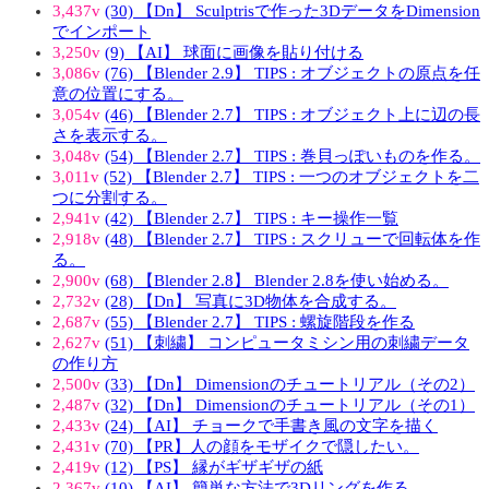
3,437v
(30) 【Dn】 Sculptrisで作った3DデータをDimension
でインポート
3,250v
(9) 【AI】 球面に画像を貼り付ける
3,086v
(76) 【Blender 2.9】 TIPS : オブジェクトの原点を任
意の位置にする。
3,054v
(46) 【Blender 2.7】 TIPS : オブジェクト上に辺の長
さを表示する。
3,048v
(54) 【Blender 2.7】 TIPS : 巻貝っぽいものを作る。
3,011v
(52) 【Blender 2.7】 TIPS : 一つのオブジェクトを二
つに分割する。
2,941v
(42) 【Blender 2.7】 TIPS : キー操作一覧
2,918v
(48) 【Blender 2.7】 TIPS : スクリューで回転体を作
る。
2,900v
(68) 【Blender 2.8】 Blender 2.8を使い始める。
2,732v
(28) 【Dn】 写真に3D物体を合成する。
2,687v
(55) 【Blender 2.7】 TIPS : 螺旋階段を作る
2,627v
(51) 【刺繍】 コンピュータミシン用の刺繍データ
の作り方
2,500v
(33) 【Dn】 Dimensionのチュートリアル（その2）
2,487v
(32) 【Dn】 Dimensionのチュートリアル（その1）
2,433v
(24) 【AI】 チョークで手書き風の文字を描く
2,431v
(70) 【PR】人の顔をモザイクで隠したい。
2,419v
(12) 【PS】 縁がギザギザの紙
2,367v
(10) 【AI】 簡単な方法で3Dリングを作る