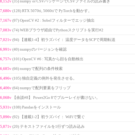
8,152v
(35) numpy or CSVパッケージでCSVファイルの読み書き
7,680v
(128) RTX 5070ti, 5060tiで PyTorchを動かす。
7,167v
(97) OpenCV #2 : Sobelフィルターでエッジ抽出
7,083v
(74) WEBブラウザ経由でPythonスクリプトを実行#2
7,021v
(94) 【連載1-4】初ラズパイ： 温度データをSCPで周期転送
6,991v
(40) numpyのバージョンを確認
6,757v
(101) OpenCV #6 : 写真から顔を自動検出
6,685v
(66) numpyで配列の条件検索
6,496v
(105) 独自定義の例外を発生させる。
6,406v
(64) numpyで配列要素をフリップ
6,068v
【余談#8】 Power2Go 8でブルーレイが書けない。
5,931v
(108) Pandasをインストール
5,896v
(92) 【連載1-2】初ラズパイ： WiFiで繋ぐ
5,871v
(20) テキストファイルを1行ずつ読み込み