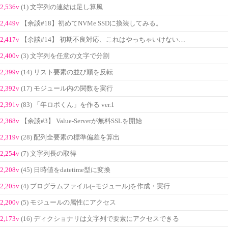
2,536v
(1) 文字列の連結は足し算風
2,449v
【余談#18】初めてNVMe SSDに換装してみる。
2,417v
【余談#14】 初期不良対応、これはやっちゃいけない…
2,400v
(3) 文字列を任意の文字で分割
2,399v
(14) リスト要素の並び順を反転
2,392v
(17) モジュール内の関数を実行
2,391v
(83) 「年ロボくん」を作る ver.1
2,368v
【余談#3】 Value-Serverが無料SSLを開始
2,319v
(28) 配列全要素の標準偏差を算出
2,254v
(7) 文字列長の取得
2,208v
(45) 日時値をdatetime型に変換
2,205v
(4) プログラムファイル(=モジュール)を作成・実行
2,200v
(5) モジュールの属性にアクセス
2,173v
(16) ディクショナリは文字列で要素にアクセスできる