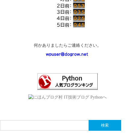
何かありましたらご連絡ください。
検
索: