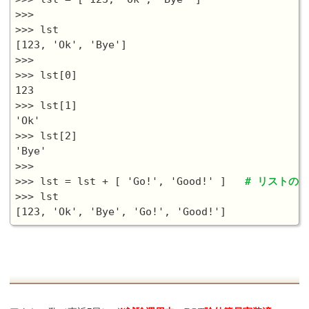
>>>

>>> lst

[123, 'Ok', 'Bye']

>>>

>>> lst[0]

123

>>> lst[1]

'Ok'

>>> lst[2]

'Bye'

>>>

>>> lst = lst + [ 'Go!', 'Good!' ]   
# リストの
>>> lst
