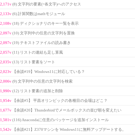
2,171v
(8) 文字列の要素(=各文字)へのアクセス
2,133v
(6) 計算関数はmathモジュール
2,108v
(18) ディクショナリのキー一覧を表示
2,097v
(10) 文字列中の任意の文字列を置換
2,097v
(19) テキストファイルの読み書き
2,057v
(11) リストの連結も足し算風
2,035v
(13) リスト要素をソート
2,023v
【余談#19】Windows11に対応している？
2,006v
(9) 文字列中の任意の文字列を検索
1,990v
(12) リスト要素の追加と削除
1,954v
【余談#5】 平昌オリンピックの各種目の会場はどこ？
1,677v
【余談#20】Thunderbirdでメールボックスの並び順を変えたい
1,581v
(116) Anacondaに任意のパッケージを追加インストール
1,542v
【余談#21】Z370マシンを Windows11に無料アップデートする。