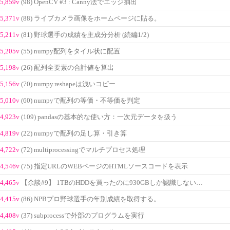
5,859v
(98) OpenCV #3 : Canny法でエッジ抽出
5,371v
(88) ライブカメラ画像をホームページに貼る。
5,211v
(81) 野球選手の成績を主成分分析 (続編1/2)
5,205v
(55) numpy配列をタイル状に配置
5,198v
(26) 配列全要素の合計値を算出
5,156v
(70) numpy.reshapeは浅いコピー
5,010v
(60) numpyで配列の等価・不等価を判定
4,923v
(109) pandasの基本的な使い方：一次元データを扱う
4,819v
(22) numpyで配列の足し算・引き算
4,722v
(72) multiprocessingでマルチプロセス処理
4,546v
(75) 指定URLのWEBページのHTMLソースコードを表示
4,465v
【余談#9】 1TBのHDDを買ったのに930GBしか認識しない…
4,415v
(86) NPBプロ野球選手の年別成績を取得する。
4,408v
(37) subprocessで外部のプログラムを実行