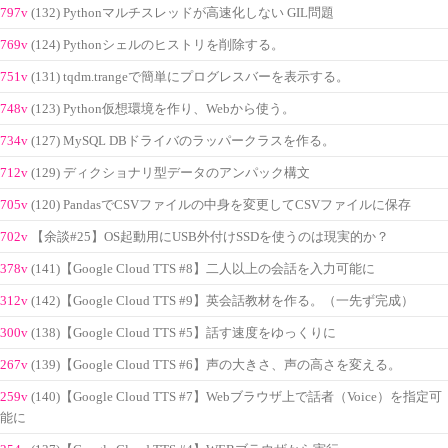
797v
(132) Pythonマルチスレッドが高速化しない GIL問題
769v
(124) Pythonシェルのヒストリを削除する。
751v
(131) tqdm.trangeで簡単にプログレスバーを表示する。
748v
(123) Python仮想環境を作り、Webから使う。
734v
(127) MySQL DBドライバのラッパークラスを作る。
712v
(129) ディクショナリ型データのアンパック構文
705v
(120) PandasでCSVファイルの中身を変更してCSVファイルに保存
702v
【余談#25】OS起動用にUSB外付けSSDを使うのは現実的か？
378v
(141)【Google Cloud TTS #8】二人以上の会話を入力可能に
312v
(142)【Google Cloud TTS #9】英会話教材を作る。（一先ず完成）
300v
(138)【Google Cloud TTS #5】話す速度をゆっくりに
267v
(139)【Google Cloud TTS #6】声の大きさ、声の高さを変える。
259v
(140)【Google Cloud TTS #7】Webブラウザ上で話者（Voice）を指定可
能に