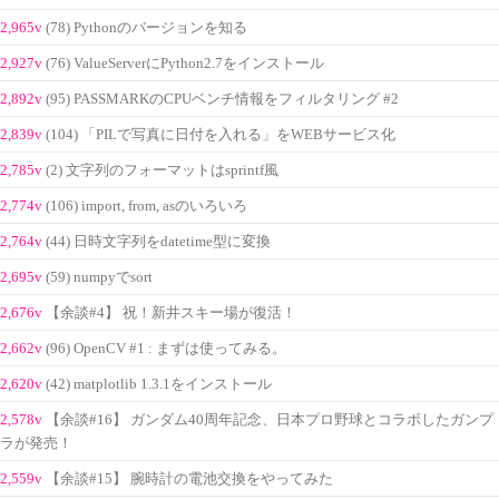
2,965v
(78) Pythonのバージョンを知る
2,927v
(76) ValueServerにPython2.7をインストール
2,892v
(95) PASSMARKのCPUベンチ情報をフィルタリング #2
2,839v
(104) 「PILで写真に日付を入れる」をWEBサービス化
2,785v
(2) 文字列のフォーマットはsprintf風
2,774v
(106) import, from, asのいろいろ
2,764v
(44) 日時文字列をdatetime型に変換
2,695v
(59) numpyでsort
2,676v
【余談#4】 祝！新井スキー場が復活！
2,662v
(96) OpenCV #1 : まずは使ってみる。
2,620v
(42) matplotlib 1.3.1をインストール
2,578v
【余談#16】 ガンダム40周年記念、日本プロ野球とコラボしたガンプ
ラが発売！
2,559v
【余談#15】 腕時計の電池交換をやってみた