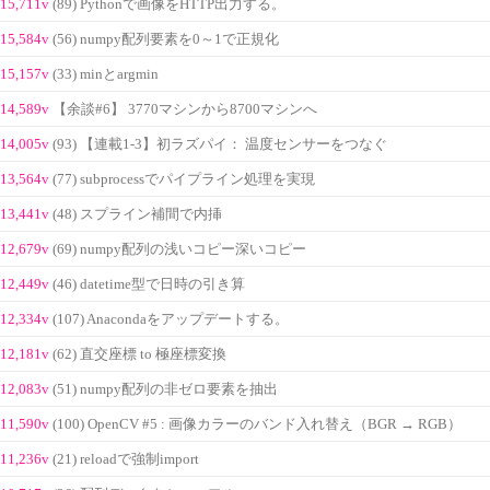
15,711v
(89) Pythonで画像をHTTP出力する。
15,584v
(56) numpy配列要素を0～1で正規化
15,157v
(33) minとargmin
14,589v
【余談#6】 3770マシンから8700マシンへ
14,005v
(93) 【連載1-3】初ラズパイ： 温度センサーをつなぐ
13,564v
(77) subprocessでパイプライン処理を実現
13,441v
(48) スプライン補間で内挿
12,679v
(69) numpy配列の浅いコピー深いコピー
12,449v
(46) datetime型で日時の引き算
12,334v
(107) Anacondaをアップデートする。
12,181v
(62) 直交座標 to 極座標変換
12,083v
(51) numpy配列の非ゼロ要素を抽出
11,590v
(100) OpenCV #5 : 画像カラーのバンド入れ替え（BGR → RGB）
11,236v
(21) reloadで強制import