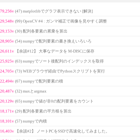
79,256v
(47) matplotlibでグラフ表示できない [解決]
29,548v
(99) OpenCV #4 : ガンマ補正で画像を見やすく調整
29,153v
(30) 配列各要素の累乗を算出
28,905v
(54) numpyで配列要素の書き換えいろいろ
26,611v
【余談#12】 大事なデータを M-DISCに保存
25,925v
(63) numpyでソート後配列のインデックスを取得
24,705v
(73) WEBブラウザ経由でPythonスクリプトを実行
22,494v
(67) numpyで配列要素の積
20,487v
(32) maxとargmax
20,129v
(65) numpyで値が非0の配列要素をカウント
18,171v
(29) 配列各要素の平方根を算出
18,101v
(57) numpyで内積
16,403v
【余談#2】 ノートPCをSSDで高速化してみました。