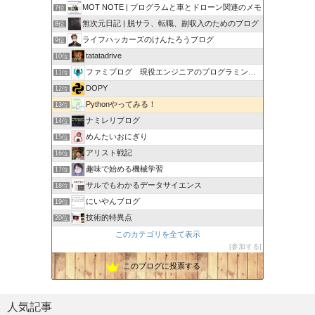
MOT NOTE | プログラムと車とドローン関連のメモ
7位
無次元日記 | 脱サラ、転職、副収入のためのブログ
8位
ライフハッカーズのけんたろうブログ
9位
tatatadrive
10位
ファミプログ 現役エンジニアのプログラミング入門講座
11位
DOPY
12位
Pythonやってみる！
13位
ナミレリブログ
14位
めんたいおにぎり
15位
アリスト戦記
16位
趣味で始める機械学習
17位
サルでもわかるデータサイエンス
18位
にいやんブログ
19位
技術的特異点
20位
このカテゴリを全て表示
参加する
このブログに投票する
人気記事