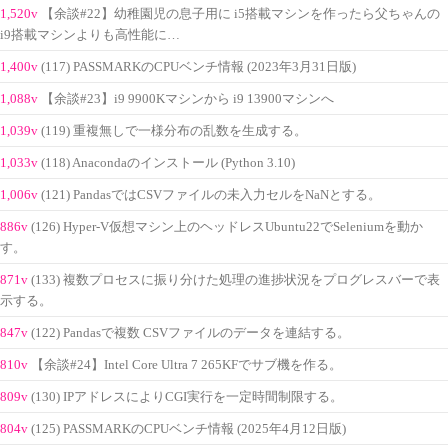
1,520v
【余談#22】幼稚園児の息子用に i5搭載マシンを作ったら父ちゃんの
i9搭載マシンよりも高性能に…
1,400v
(117) PASSMARKのCPUベンチ情報 (2023年3月31日版)
1,088v
【余談#23】i9 9900Kマシンから i9 13900マシンへ
1,039v
(119) 重複無しで一様分布の乱数を生成する。
1,033v
(118) Anacondaのインストール (Python 3.10)
1,006v
(121) PandasではCSVファイルの未入力セルをNaNとする。
886v
(126) Hyper-V仮想マシン上のヘッドレスUbuntu22でSeleniumを動か
す。
871v
(133) 複数プロセスに振り分けた処理の進捗状況をプログレスバーで表
示する。
847v
(122) Pandasで複数 CSVファイルのデータを連結する。
810v
【余談#24】Intel Core Ultra 7 265KFでサブ機を作る。
809v
(130) IPアドレスによりCGI実行を一定時間制限する。
804v
(125) PASSMARKのCPUベンチ情報 (2025年4月12日版)