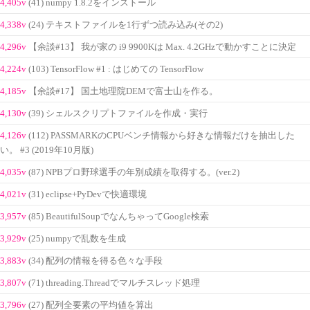
4,405v
(41) numpy 1.8.2をインストール
4,338v
(24) テキストファイルを1行ずつ読み込み(その2)
4,296v
【余談#13】 我が家の i9 9900Kは Max. 4.2GHzで動かすことに決定
4,224v
(103) TensorFlow #1 : はじめての TensorFlow
4,185v
【余談#17】 国土地理院DEMで富士山を作る。
4,130v
(39) シェルスクリプトファイルを作成・実行
4,126v
(112) PASSMARKのCPUベンチ情報から好きな情報だけを抽出した
い。 #3 (2019年10月版)
4,035v
(87) NPBプロ野球選手の年別成績を取得する。(ver.2)
4,021v
(31) eclipse+PyDevで快適環境
3,957v
(85) BeautifulSoupでなんちゃってGoogle検索
3,929v
(25) numpyで乱数を生成
3,883v
(34) 配列の情報を得る色々な手段
3,807v
(71) threading.Threadでマルチスレッド処理
3,796v
(27) 配列全要素の平均値を算出