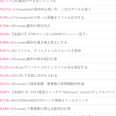
10,717v
(36) 配列データをシャッフル
10,272v
(110) pandasの基本的な使い方：二次元データを扱う
9,791v
(115) matplotlibで作った画像をファイル出力する。
9,704v
(49) numpy配列の部分代入
9,650v
【余談#7】 8700マシンから9900Kマシンへ（完了）
9,480v
(61) numpy配列を書き換え禁止にする
9,457v
(38) ファイル、ディレクトリのフルパスを取得
9,404v
(50) numpy配列の部分統計計算
9,225v
(114) pipでパッケージのインストール先を指定する。
9,210v
(102) PILで写真に日付を入れる
9,015v
(58) numpyで指定範囲・要素数の等間隔配列作成
9,007v
【余談#11】 SATA電源スイッチで Windowsと Linuxのデュアルブート
8,578v
(90) PASSMARKのCPUベンチ情報をフィルタリング
8,440v
(23) numpyで要素数の異なる配列の計算