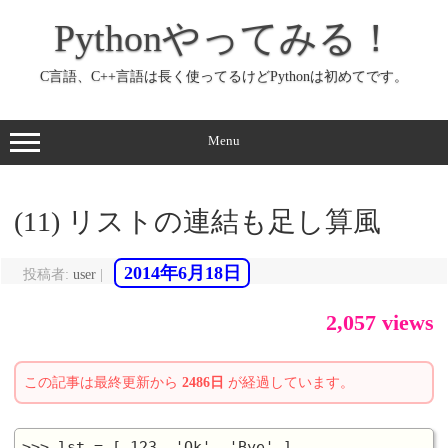
コ
ン
Pythonやってみる！
テ
ン
ツ
へ
C言語、C++言語は長く使ってるけどPythonは初めてです。
ス
キ
ッ
プ
Menu
(11) リストの連結も足し算風
2014年6月18日
投稿者:
user
|
2,057 views
この記事は最終更新から
2486日
が経過しています。
>>> lst = [ 123, 'Ok', 'Bye' ]
