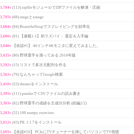
3,784v
(113) zipfileモジュールでZIPファイルを解凍・圧縮
3,705v
(68) rangeとxrange
3,684v
(84) BeautifulSoupでスクレイピングを効率化
3,680v
(91) 【連載1-1】初ラズパイ： 選定＆入手編
3,640v
【余談#1】 40インチ4Kモニタに変えてみました。
3,635v
(80) 野球選手を測ってみる 2016年版
3,592v
(15) リストで多次元配列を作る
3,562v
(79) なんちゃってGoogle検索
3,410v
(53) theanoをインストール
3,395v
(111) pandasで CSVファイルの読み書き
3,393v
(82) 野球選手の成績を主成分分析 (続編2/2)
3,263v
(52) 100 numpy exercises
3,012v
(43) PIL 1.1.7をインストール
3,005v
【余談#10】 PCIeにTVチューナーを挿してパソコンでTV視聴