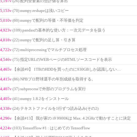
5,197v
(26) 配列全要素の合計値を算出
5,153v
(70) numpy.reshapeは浅いコピー
5,010v
(60) numpyで配列の等価・不等価を判定
4,923v
(109) pandasの基本的な使い方：一次元データを扱う
4,818v
(22) numpyで配列の足し算・引き算
4,722v
(72) multiprocessingでマルチプロセス処理
4,546v
(75) 指定URLのWEBページのHTMLソースコードを表示
4,465v
【余談#9】 1TBのHDDを買ったのに930GBしか認識しない…
4,415v
(86) NPBプロ野球選手の年別成績を取得する。
4,407v
(37) subprocessで外部のプログラムを実行
4,405v
(41) numpy 1.8.2をインストール
4,338v
(24) テキストファイルを1行ずつ読み込み(その2)
4,296v
【余談#13】 我が家の i9 9900Kは Max. 4.2GHzで動かすことに決定
4,224v
(103) TensorFlow #1 : はじめての TensorFlow