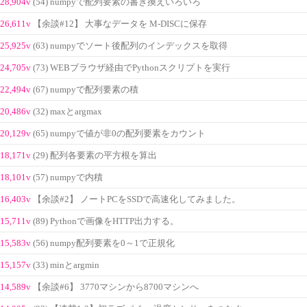
28,904v
(54) numpyで配列要素の書き換えいろいろ
26,611v
【余談#12】 大事なデータを M-DISCに保存
25,925v
(63) numpyでソート後配列のインデックスを取得
24,705v
(73) WEBブラウザ経由でPythonスクリプトを実行
22,494v
(67) numpyで配列要素の積
20,486v
(32) maxとargmax
20,129v
(65) numpyで値が非0の配列要素をカウント
18,171v
(29) 配列各要素の平方根を算出
18,101v
(57) numpyで内積
16,403v
【余談#2】 ノートPCをSSDで高速化してみました。
15,711v
(89) Pythonで画像をHTTP出力する。
15,583v
(56) numpy配列要素を0～1で正規化
15,157v
(33) minとargmin
14,589v
【余談#6】 3770マシンから8700マシンへ