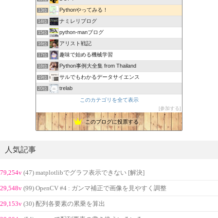
Pythonやってみる！
13位
ナミレリブログ
14位
python-manブログ
15位
アリスト戦記
16位
趣味で始める機械学習
17位
Python事例大全集 from Thailand
18位
サルでもわかるデータサイエンス
19位
trelab
20位
このカテゴリを全て表示
参加する
このブログに投票する
人気記事
79,254v
(47) matplotlibでグラフ表示できない [解決]
29,548v
(99) OpenCV #4 : ガンマ補正で画像を見やすく調整
29,153v
(30) 配列各要素の累乗を算出