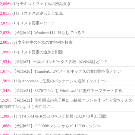
2,096v
(19) テキストファイルの読み書き
2,055v
(11) リストの連結も足し算風
2,035v
(13) リスト要素をソート
2,023v
【余談#19】Windows11に対応している？
2,005v
(9) 文字列中の任意の文字列を検索
1,990v
(12) リスト要素の追加と削除
1,954v
【余談#5】 平昌オリンピックの各種目の会場はどこ？
1,677v
【余談#20】Thunderbirdでメールボックスの並び順を変えたい
1,581v
(116) Anacondaに任意のパッケージを追加インストール
1,542v
【余談#21】Z370マシンを Windows11に無料アップデートする。
1,520v
【余談#22】幼稚園児の息子用に i5搭載マシンを作ったら父ちゃんの
i9搭載マシンよりも高性能に…
1,399v
(117) PASSMARKのCPUベンチ情報 (2023年3月31日版)
1,088v
【余談#23】i9 9900Kマシンから i9 13900マシンへ