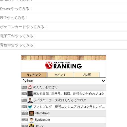
Octaveやってみる！
PHPやってみる！
ポケモンカードやってみる！
電子工作やってみる！
青色申告やってみる！
ランキング
ポイント
ブロ画
めんたいおにぎり
6位
無次元日記 | 脱サラ、転職、副収入のためのブログ
7位
ライフハッカーズのけんたろうブログ
8位
ファミプログ 現役エンジニアのプログラミング入門講座
9位
tatatadrive
10位
Evolvenote
11位
DOPY
12位