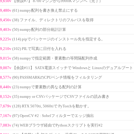
9,650v
【余談#7】 8700マシンから9900Kマシンへ（完了）
9,480v
(61) numpy配列を書き換え禁止にする
9,456v
(38) ファイル、ディレクトリのフルパスを取得
9,403v
(50) numpy配列の部分統計計算
9,225v
(114) pipでパッケージのインストール先を指定する。
9,210v
(102) PILで写真に日付を入れる
9,015v
(58) numpyで指定範囲・要素数の等間隔配列作成
9,007v
【余談#11】 SATA電源スイッチで Windowsと Linuxのデュアルブート
8,577v
(90) PASSMARKのCPUベンチ情報をフィルタリング
8,440v
(23) numpyで要素数の異なる配列の計算
8,152v
(35) numpy or CSVパッケージでCSVファイルの読み書き
7,679v
(128) RTX 5070ti, 5060tiで PyTorchを動かす。
7,167v
(97) OpenCV #2 : Sobelフィルターでエッジ抽出
7,083v
(74) WEBブラウザ経由でPythonスクリプトを実行#2