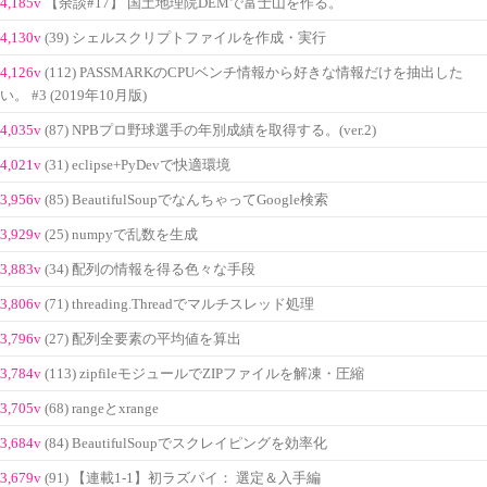
4,185v
【余談#17】 国土地理院DEMで富士山を作る。
4,130v
(39) シェルスクリプトファイルを作成・実行
4,126v
(112) PASSMARKのCPUベンチ情報から好きな情報だけを抽出した
い。 #3 (2019年10月版)
4,035v
(87) NPBプロ野球選手の年別成績を取得する。(ver.2)
4,021v
(31) eclipse+PyDevで快適環境
3,956v
(85) BeautifulSoupでなんちゃってGoogle検索
3,929v
(25) numpyで乱数を生成
3,883v
(34) 配列の情報を得る色々な手段
3,806v
(71) threading.Threadでマルチスレッド処理
3,796v
(27) 配列全要素の平均値を算出
3,784v
(113) zipfileモジュールでZIPファイルを解凍・圧縮
3,705v
(68) rangeとxrange
3,684v
(84) BeautifulSoupでスクレイピングを効率化
3,679v
(91) 【連載1-1】初ラズパイ： 選定＆入手編