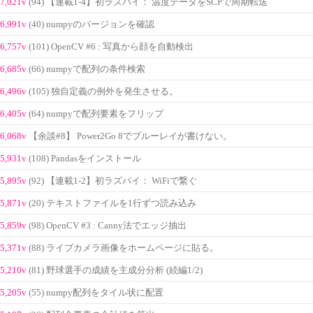
7,021v
(94) 【連載1-4】初ラズパイ： 温度データをSCPで周期転送
6,991v
(40) numpyのバージョンを確認
6,757v
(101) OpenCV #6 : 写真から顔を自動検出
6,685v
(66) numpyで配列の条件検索
6,496v
(105) 独自定義の例外を発生させる。
6,405v
(64) numpyで配列要素をフリップ
6,068v
【余談#8】 Power2Go 8でブルーレイが書けない。
5,931v
(108) Pandasをインストール
5,895v
(92) 【連載1-2】初ラズパイ： WiFiで繋ぐ
5,871v
(20) テキストファイルを1行ずつ読み込み
5,859v
(98) OpenCV #3 : Canny法でエッジ抽出
5,371v
(88) ライブカメラ画像をホームページに貼る。
5,210v
(81) 野球選手の成績を主成分分析 (続編1/2)
5,205v
(55) numpy配列をタイル状に配置