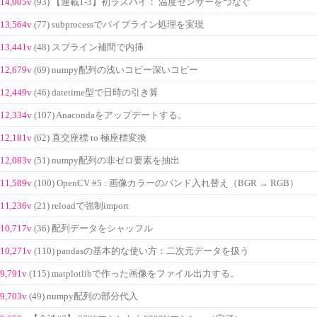
14,005v
(93) 【連載1-3】初ラズパイ： 温度センサーをつなぐ
13,564v
(77) subprocessでパイプライン処理を実現
13,441v
(48) スプライン補間で内挿
12,679v
(69) numpy配列の浅いコピー深いコピー
12,449v
(46) datetime型で日時の引き算
12,334v
(107) Anacondaをアップデートする。
12,181v
(62) 直交座標 to 極座標変換
12,083v
(51) numpy配列の非ゼロ要素を抽出
11,589v
(100) OpenCV #5 : 画像カラーのバンド入れ替え（BGR → RGB）
11,236v
(21) reloadで強制import
10,717v
(36) 配列データをシャッフル
10,271v
(110) pandasの基本的な使い方：二次元データを扱う
9,791v
(115) matplotlibで作った画像をファイル出力する。
9,703v
(49) numpy配列の部分代入