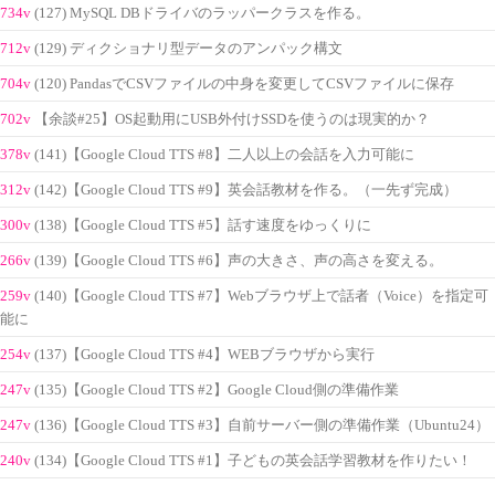
734v
(127) MySQL DBドライバのラッパークラスを作る。
712v
(129) ディクショナリ型データのアンパック構文
704v
(120) PandasでCSVファイルの中身を変更してCSVファイルに保存
702v
【余談#25】OS起動用にUSB外付けSSDを使うのは現実的か？
378v
(141)【Google Cloud TTS #8】二人以上の会話を入力可能に
312v
(142)【Google Cloud TTS #9】英会話教材を作る。（一先ず完成）
300v
(138)【Google Cloud TTS #5】話す速度をゆっくりに
266v
(139)【Google Cloud TTS #6】声の大きさ、声の高さを変える。
259v
(140)【Google Cloud TTS #7】Webブラウザ上で話者（Voice）を指定可
能に
254v
(137)【Google Cloud TTS #4】WEBブラウザから実行
247v
(135)【Google Cloud TTS #2】Google Cloud側の準備作業
247v
(136)【Google Cloud TTS #3】自前サーバー側の準備作業（Ubuntu24）
240v
(134)【Google Cloud TTS #1】子どもの英会話学習教材を作りたい！