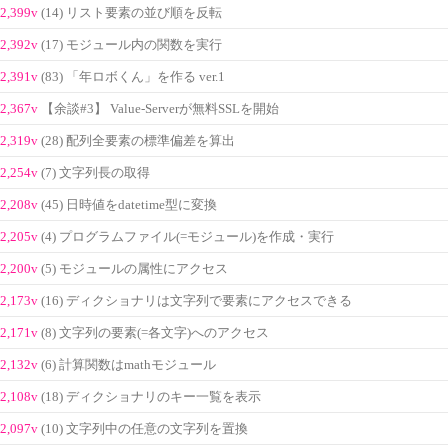
2,399v
(14) リスト要素の並び順を反転
2,392v
(17) モジュール内の関数を実行
2,391v
(83) 「年ロボくん」を作る ver.1
2,367v
【余談#3】 Value-Serverが無料SSLを開始
2,319v
(28) 配列全要素の標準偏差を算出
2,254v
(7) 文字列長の取得
2,208v
(45) 日時値をdatetime型に変換
2,205v
(4) プログラムファイル(=モジュール)を作成・実行
2,200v
(5) モジュールの属性にアクセス
2,173v
(16) ディクショナリは文字列で要素にアクセスできる
2,171v
(8) 文字列の要素(=各文字)へのアクセス
2,132v
(6) 計算関数はmathモジュール
2,108v
(18) ディクショナリのキー一覧を表示
2,097v
(10) 文字列中の任意の文字列を置換