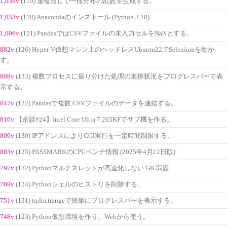
1,039v
(119) 重複無しで一様分布の乱数を生成する。
1,033v
(118) Anacondaのインストール (Python 3.10)
1,006v
(121) PandasではCSVファイルの未入力セルをNaNとする。
882v
(126) Hyper-V仮想マシン上のヘッドレスUbuntu22でSeleniumを動か
す。
869v
(133) 複数プロセスに振り分けた処理の進捗状況をプログレスバーで表
示する。
847v
(122) Pandasで複数 CSVファイルのデータを連結する。
810v
【余談#24】Intel Core Ultra 7 265KFでサブ機を作る。
809v
(130) IPアドレスによりCGI実行を一定時間制限する。
803v
(125) PASSMARKのCPUベンチ情報 (2025年4月12日版)
797v
(132) Pythonマルチスレッドが高速化しない GIL問題
769v
(124) Pythonシェルのヒストリを削除する。
751v
(131) tqdm.trangeで簡単にプログレスバーを表示する。
748v
(123) Python仮想環境を作り、Webから使う。