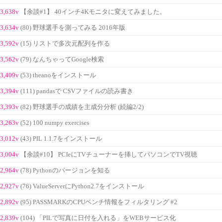
3,638v
【余談#1】 40インチ4Kモニタに変えてみました。
3,634v
(80) 野球選手を測ってみる 2016年版
3,592v
(15) リストで多次元配列を作る
3,562v
(79) なんちゃってGoogle検索
3,409v
(53) theanoをインストール
3,394v
(111) pandasで CSVファイルの読み書き
3,393v
(82) 野球選手の成績を主成分分析 (続編2/2)
3,263v
(52) 100 numpy exercises
3,012v
(43) PIL 1.1.7をインストール
3,004v
【余談#10】 PCIeにTVチューナーを挿してパソコンでTV視聴
2,964v
(78) Pythonのバージョンを知る
2,927v
(76) ValueServerにPython2.7をインストール
2,892v
(95) PASSMARKのCPUベンチ情報をフィルタリング #2
2,839v
(104) 「PILで写真に日付を入れる」をWEBサービス化