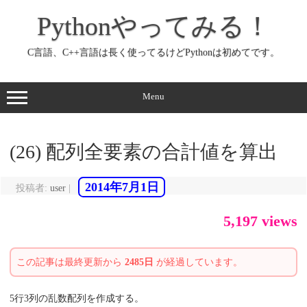
コ
ン
Pythonやってみる！
テ
ン
ツ
へ
C言語、C++言語は長く使ってるけどPythonは初めてです。
ス
キ
ッ
プ
Menu
(26) 配列全要素の合計値を算出
2014年7月1日
投稿者:
user
|
5,197 views
この記事は最終更新から
2485日
が経過しています。
5行3列の乱数配列を作成する。