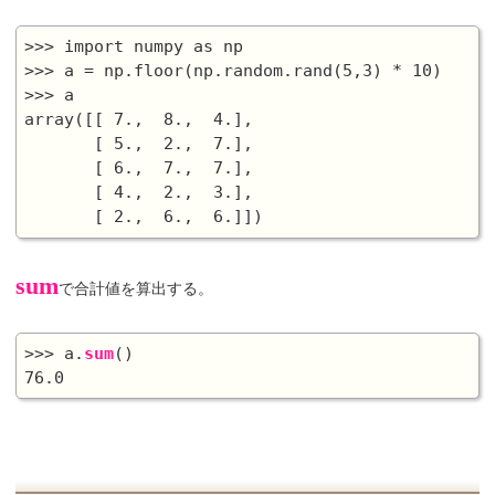
>>> import numpy as np

>>> a = np.floor(np.random.rand(5,3) * 10)

>>> a

array([[ 7.,  8.,  4.],

       [ 5.,  2.,  7.],

       [ 6.,  7.,  7.],

       [ 4.,  2.,  3.],

sum
で合計値を算出する。
>>> a.
sum
()
