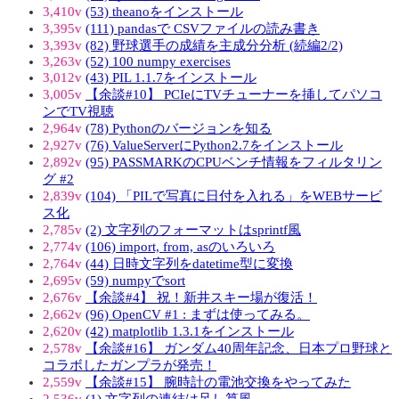
3,410v
(53) theanoをインストール
3,395v
(111) pandasで CSVファイルの読み書き
3,393v
(82) 野球選手の成績を主成分分析 (続編2/2)
3,263v
(52) 100 numpy exercises
3,012v
(43) PIL 1.1.7をインストール
3,005v
【余談#10】 PCIeにTVチューナーを挿してパソコ
ンでTV視聴
2,964v
(78) Pythonのバージョンを知る
2,927v
(76) ValueServerにPython2.7をインストール
2,892v
(95) PASSMARKのCPUベンチ情報をフィルタリン
グ #2
2,839v
(104) 「PILで写真に日付を入れる」をWEBサービ
ス化
2,785v
(2) 文字列のフォーマットはsprintf風
2,774v
(106) import, from, asのいろいろ
2,764v
(44) 日時文字列をdatetime型に変換
2,695v
(59) numpyでsort
2,676v
【余談#4】 祝！新井スキー場が復活！
2,662v
(96) OpenCV #1 : まずは使ってみる。
2,620v
(42) matplotlib 1.3.1をインストール
2,578v
【余談#16】 ガンダム40周年記念、日本プロ野球と
コラボしたガンプラが発売！
2,559v
【余談#15】 腕時計の電池交換をやってみた
2,536v
(1) 文字列の連結は足し算風