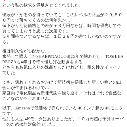
という私の欲求を満足させてくれました。
値段が下がるのを待っていても、このレベルの商品が２９,８０
０円まで落ちてくるのは何年先か…
値下がり期待価格との差が＋３万円ならば、時間を優先して今
買ってしまおうと思った次第です。
３年間待つとするならば、１日２８円の差でしかないのですか
ら。
後は耐久性が心配かな…
奮発して購入したSHARPのAQUOSは5年で壊れたし、TOSHIBA
REGZAも4年目で時々怪しげな動きをする…
どちらもお気に入りの逸品だったけれども、耐久性がイマイチ
でした。
でも、壊れてくれるおかげで新技術を搭載した新しい物との出
会いが生まれるわけで…
家庭内で電化製品も新陳代謝を繰り返す、それはそれで自然な
ことなのかもしれません。
以下、Amazonで低価格で売られている 40インチ超の 4Kモニタ
です。
他にも大型 4Kモニタはありましたが、１０万円超は予算オーバ
ーのため検討対象外でした。