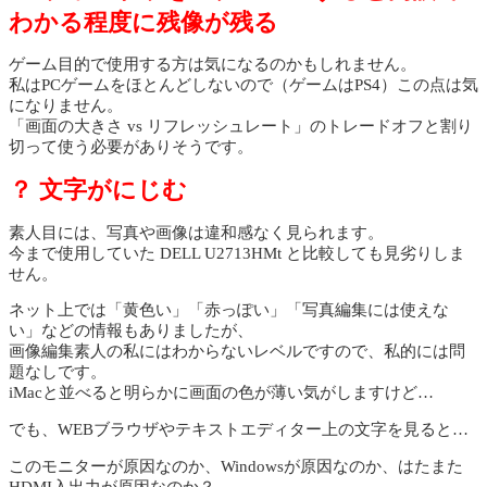
わかる程度に残像が残る
ゲーム目的で使用する方は気になるのかもしれません。
私はPCゲームをほとんどしないので（ゲームはPS4）この点は気
になりません。
「画面の大きさ vs リフレッシュレート」のトレードオフと割り
切って使う必要がありそうです。
？ 文字がにじむ
素人目には、写真や画像は違和感なく見られます。
今まで使用していた DELL U2713HMt と比較しても見劣りしま
せん。
ネット上では「黄色い」「赤っぽい」「写真編集には使えな
い」などの情報もありましたが、
画像編集素人の私にはわからないレベルですので、私的には問
題なしです。
iMacと並べると明らかに画面の色が薄い気がしますけど…
でも、WEBブラウザやテキストエディター上の文字を見ると…
このモニターが原因なのか、Windowsが原因なのか、はたまた
HDMI入出力が原因なのか？