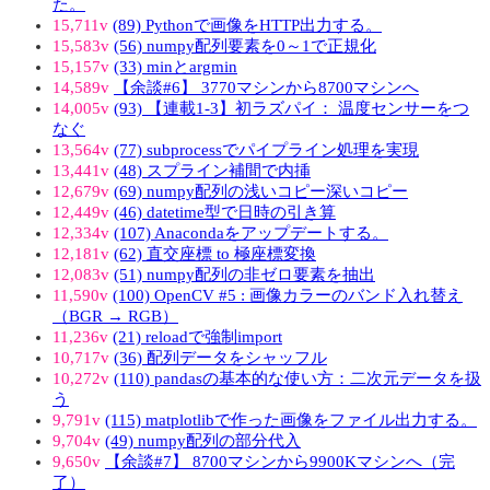
た。
15,711v
(89) Pythonで画像をHTTP出力する。
15,583v
(56) numpy配列要素を0～1で正規化
15,157v
(33) minとargmin
14,589v
【余談#6】 3770マシンから8700マシンへ
14,005v
(93) 【連載1-3】初ラズパイ： 温度センサーをつ
なぐ
13,564v
(77) subprocessでパイプライン処理を実現
13,441v
(48) スプライン補間で内挿
12,679v
(69) numpy配列の浅いコピー深いコピー
12,449v
(46) datetime型で日時の引き算
12,334v
(107) Anacondaをアップデートする。
12,181v
(62) 直交座標 to 極座標変換
12,083v
(51) numpy配列の非ゼロ要素を抽出
11,590v
(100) OpenCV #5 : 画像カラーのバンド入れ替え
（BGR → RGB）
11,236v
(21) reloadで強制import
10,717v
(36) 配列データをシャッフル
10,272v
(110) pandasの基本的な使い方：二次元データを扱
う
9,791v
(115) matplotlibで作った画像をファイル出力する。
9,704v
(49) numpy配列の部分代入
9,650v
【余談#7】 8700マシンから9900Kマシンへ（完
了）