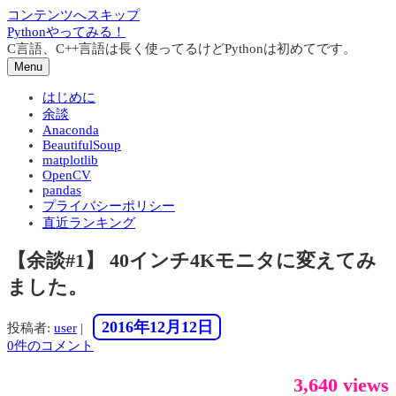
コンテンツへスキップ
Pythonやってみる！
C言語、C++言語は長く使ってるけどPythonは初めてです。
Menu
はじめに
余談
Anaconda
BeautifulSoup
matplotlib
OpenCV
pandas
プライバシーポリシー
直近ランキング
【余談#1】 40インチ4Kモニタに変えてみ
ました。
2016年12月12日
投稿者:
user
|
0件のコメント
3,640 views