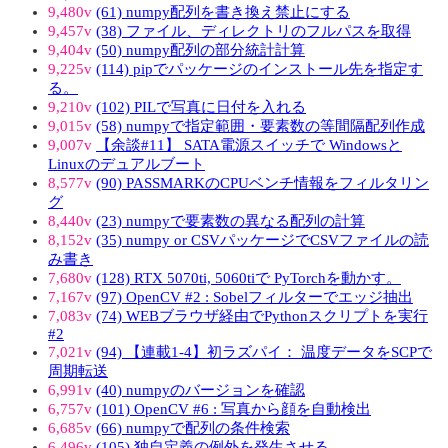
9,480v
(61) numpy配列を書き換え禁止にする
9,457v
(38) ファイル、ディレクトリのフルパスを取得
9,404v
(50) numpy配列の部分統計計算
9,225v
(114) pipでパッケージのインストール先を指定す
る。
9,210v
(102) PILで写真に日付を入れる
9,015v
(58) numpyで指定範囲・要素数の等間隔配列作成
9,007v
【余談#11】 SATA電源スイッチで Windowsと
Linuxのデュアルブート
8,577v
(90) PASSMARKのCPUベンチ情報をフィルタリン
グ
8,440v
(23) numpyで要素数の異なる配列の計算
8,152v
(35) numpy or CSVパッケージでCSVファイルの読
み書き
7,680v
(128) RTX 5070ti, 5060tiで PyTorchを動かす。
7,167v
(97) OpenCV #2 : Sobelフィルターでエッジ抽出
7,083v
(74) WEBブラウザ経由でPythonスクリプトを実行
#2
7,021v
(94) 【連載1-4】初ラズパイ： 温度データをSCPで
周期転送
6,991v
(40) numpyのバージョンを確認
6,757v
(101) OpenCV #6 : 写真から顔を自動検出
6,685v
(66) numpyで配列の条件検索
6,496v
(105) 独自定義の例外を発生させる。