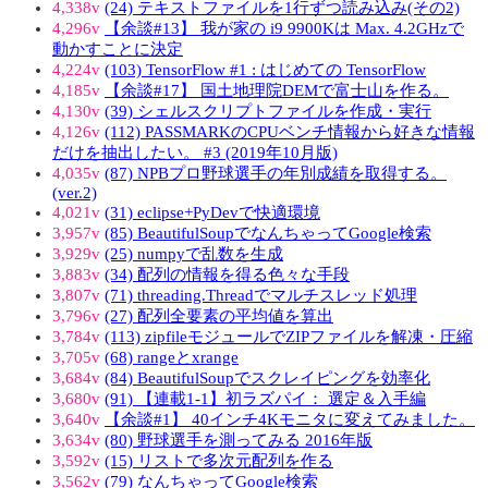
4,338v
(24) テキストファイルを1行ずつ読み込み(その2)
4,296v
【余談#13】 我が家の i9 9900Kは Max. 4.2GHzで
動かすことに決定
4,224v
(103) TensorFlow #1 : はじめての TensorFlow
4,185v
【余談#17】 国土地理院DEMで富士山を作る。
4,130v
(39) シェルスクリプトファイルを作成・実行
4,126v
(112) PASSMARKのCPUベンチ情報から好きな情報
だけを抽出したい。 #3 (2019年10月版)
4,035v
(87) NPBプロ野球選手の年別成績を取得する。
(ver.2)
4,021v
(31) eclipse+PyDevで快適環境
3,957v
(85) BeautifulSoupでなんちゃってGoogle検索
3,929v
(25) numpyで乱数を生成
3,883v
(34) 配列の情報を得る色々な手段
3,807v
(71) threading.Threadでマルチスレッド処理
3,796v
(27) 配列全要素の平均値を算出
3,784v
(113) zipfileモジュールでZIPファイルを解凍・圧縮
3,705v
(68) rangeとxrange
3,684v
(84) BeautifulSoupでスクレイピングを効率化
3,680v
(91) 【連載1-1】初ラズパイ： 選定＆入手編
3,640v
【余談#1】 40インチ4Kモニタに変えてみました。
3,634v
(80) 野球選手を測ってみる 2016年版
3,592v
(15) リストで多次元配列を作る
3,562v
(79) なんちゃってGoogle検索