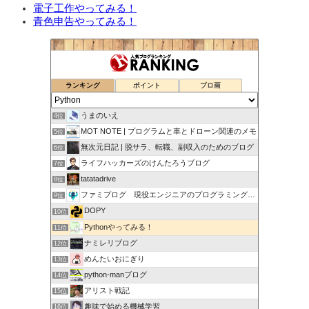
電子工作やってみる！
青色申告やってみる！
ランキング
ポイント
ブロ画
うまのいえ
4位
MOT NOTE | プログラムと車とドローン関連のメモ
5位
無次元日記 | 脱サラ、転職、副収入のためのブログ
6位
ライフハッカーズのけんたろうブログ
7位
tatatadrive
8位
ファミプログ 現役エンジニアのプログラミング入門講座
9位
DOPY
10位
Pythonやってみる！
11位
ナミレリブログ
12位
めんたいおにぎり
13位
python-manブログ
14位
アリスト戦記
15位
趣味で始める機械学習
16位