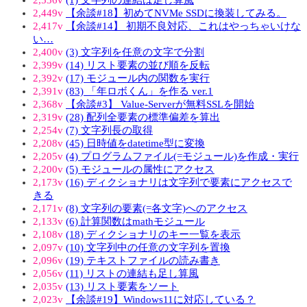
2,449v
【余談#18】初めてNVMe SSDに換装してみる。
2,417v
【余談#14】 初期不良対応、これはやっちゃいけな
い…
2,400v
(3) 文字列を任意の文字で分割
2,399v
(14) リスト要素の並び順を反転
2,392v
(17) モジュール内の関数を実行
2,391v
(83) 「年ロボくん」を作る ver.1
2,368v
【余談#3】 Value-Serverが無料SSLを開始
2,319v
(28) 配列全要素の標準偏差を算出
2,254v
(7) 文字列長の取得
2,208v
(45) 日時値をdatetime型に変換
2,205v
(4) プログラムファイル(=モジュール)を作成・実行
2,200v
(5) モジュールの属性にアクセス
2,173v
(16) ディクショナリは文字列で要素にアクセスで
きる
2,171v
(8) 文字列の要素(=各文字)へのアクセス
2,133v
(6) 計算関数はmathモジュール
2,108v
(18) ディクショナリのキー一覧を表示
2,097v
(10) 文字列中の任意の文字列を置換
2,096v
(19) テキストファイルの読み書き
2,056v
(11) リストの連結も足し算風
2,035v
(13) リスト要素をソート
2,023v
【余談#19】Windows11に対応している？