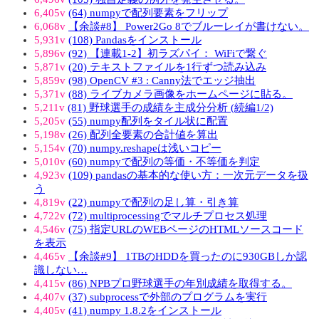
6,405v
(64) numpyで配列要素をフリップ
6,068v
【余談#8】 Power2Go 8でブルーレイが書けない。
5,931v
(108) Pandasをインストール
5,896v
(92) 【連載1-2】初ラズパイ： WiFiで繋ぐ
5,871v
(20) テキストファイルを1行ずつ読み込み
5,859v
(98) OpenCV #3 : Canny法でエッジ抽出
5,371v
(88) ライブカメラ画像をホームページに貼る。
5,211v
(81) 野球選手の成績を主成分分析 (続編1/2)
5,205v
(55) numpy配列をタイル状に配置
5,198v
(26) 配列全要素の合計値を算出
5,154v
(70) numpy.reshapeは浅いコピー
5,010v
(60) numpyで配列の等価・不等価を判定
4,923v
(109) pandasの基本的な使い方：一次元データを扱
う
4,819v
(22) numpyで配列の足し算・引き算
4,722v
(72) multiprocessingでマルチプロセス処理
4,546v
(75) 指定URLのWEBページのHTMLソースコード
を表示
4,465v
【余談#9】 1TBのHDDを買ったのに930GBしか認
識しない…
4,415v
(86) NPBプロ野球選手の年別成績を取得する。
4,407v
(37) subprocessで外部のプログラムを実行
4,405v
(41) numpy 1.8.2をインストール