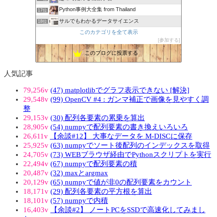
Python事例大全集 from Thailand
17位
サルでもわかるデータサイエンス
18位
このカテゴリを全て表示
参加する
このブログに投票する
人気記事
79,256v
(47) matplotlibでグラフ表示できない [解決]
29,548v
(99) OpenCV #4 : ガンマ補正で画像を見やすく調
整
29,153v
(30) 配列各要素の累乗を算出
28,905v
(54) numpyで配列要素の書き換えいろいろ
26,611v
【余談#12】 大事なデータを M-DISCに保存
25,925v
(63) numpyでソート後配列のインデックスを取得
24,705v
(73) WEBブラウザ経由でPythonスクリプトを実行
22,494v
(67) numpyで配列要素の積
20,487v
(32) maxとargmax
20,129v
(65) numpyで値が非0の配列要素をカウント
18,171v
(29) 配列各要素の平方根を算出
18,101v
(57) numpyで内積
16,403v
【余談#2】 ノートPCをSSDで高速化してみまし