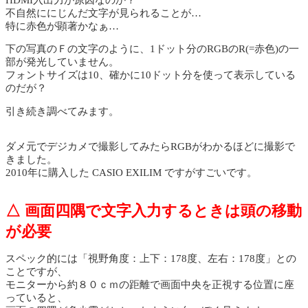
不自然ににじんだ文字が見られることが…
特に赤色が顕著かなぁ…
下の写真のＦの文字のように、1ドット分のRGBのR(=赤色)の一
部が発光していません。
フォントサイズは10、確かに10ドット分を使って表示している
のだが？
引き続き調べてみます。
ダメ元でデジカメで撮影してみたらRGBがわかるほどに撮影で
きました。
2010年に購入した CASIO EXILIM ですがすごいです。
△ 画面四隅で文字入力するときは頭の移動
が必要
スペック的には「視野角度：上下：178度、左右：178度」との
ことですが、
モニターから約８０ｃｍの距離で画面中央を正視する位置に座
っていると、