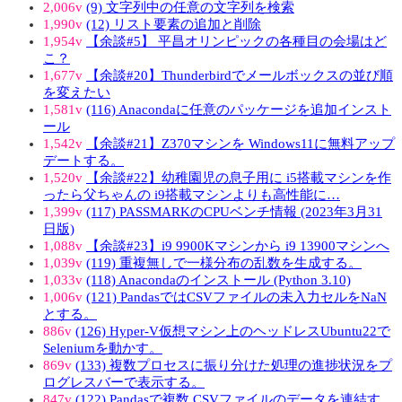
2,006v
(9) 文字列中の任意の文字列を検索
1,990v
(12) リスト要素の追加と削除
1,954v
【余談#5】 平昌オリンピックの各種目の会場はど
こ？
1,677v
【余談#20】Thunderbirdでメールボックスの並び順
を変えたい
1,581v
(116) Anacondaに任意のパッケージを追加インスト
ール
1,542v
【余談#21】Z370マシンを Windows11に無料アップ
デートする。
1,520v
【余談#22】幼稚園児の息子用に i5搭載マシンを作
ったら父ちゃんの i9搭載マシンよりも高性能に…
1,399v
(117) PASSMARKのCPUベンチ情報 (2023年3月31
日版)
1,088v
【余談#23】i9 9900Kマシンから i9 13900マシンへ
1,039v
(119) 重複無しで一様分布の乱数を生成する。
1,033v
(118) Anacondaのインストール (Python 3.10)
1,006v
(121) PandasではCSVファイルの未入力セルをNaN
とする。
886v
(126) Hyper-V仮想マシン上のヘッドレスUbuntu22で
Seleniumを動かす。
869v
(133) 複数プロセスに振り分けた処理の進捗状況をプ
ログレスバーで表示する。
847v
(122) Pandasで複数 CSVファイルのデータを連結す