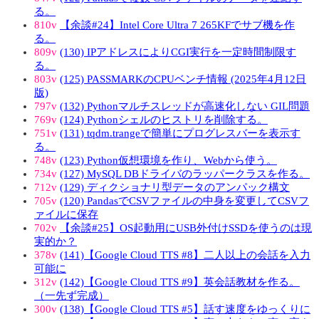
る。
810v
【余談#24】Intel Core Ultra 7 265KFでサブ機を作
る。
809v
(130) IPアドレスによりCGI実行を一定時間制限す
る。
803v
(125) PASSMARKのCPUベンチ情報 (2025年4月12日
版)
797v
(132) Pythonマルチスレッドが高速化しない GIL問題
769v
(124) Pythonシェルのヒストリを削除する。
751v
(131) tqdm.trangeで簡単にプログレスバーを表示す
る。
748v
(123) Python仮想環境を作り、Webから使う。
734v
(127) MySQL DBドライバのラッパークラスを作る。
712v
(129) ディクショナリ型データのアンパック構文
705v
(120) PandasでCSVファイルの中身を変更してCSVフ
ァイルに保存
702v
【余談#25】OS起動用にUSB外付けSSDを使うのは現
実的か？
378v
(141)【Google Cloud TTS #8】二人以上の会話を入力
可能に
312v
(142)【Google Cloud TTS #9】英会話教材を作る。
（一先ず完成）
300v
(138)【Google Cloud TTS #5】話す速度をゆっくりに