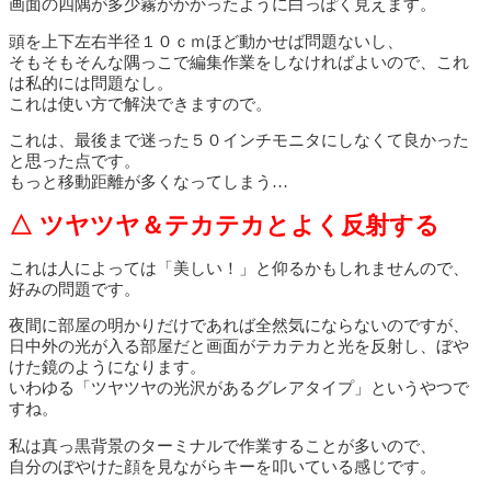
画面の四隅が多少霧がかかったように白っぽく見えます。
頭を上下左右半径１０ｃｍほど動かせば問題ないし、
そもそもそんな隅っこで編集作業をしなければよいので、これ
は私的には問題なし。
これは使い方で解決できますので。
これは、最後まで迷った５０インチモニタにしなくて良かった
と思った点です。
もっと移動距離が多くなってしまう…
△ ツヤツヤ＆テカテカとよく反射する
これは人によっては「美しい！」と仰るかもしれませんので、
好みの問題です。
夜間に部屋の明かりだけであれば全然気にならないのですが、
日中外の光が入る部屋だと画面がテカテカと光を反射し、ぼや
けた鏡のようになります。
いわゆる「ツヤツヤの光沢があるグレアタイプ」というやつで
すね。
私は真っ黒背景のターミナルで作業することが多いので、
自分のぼやけた顔を見ながらキーを叩いている感じです。