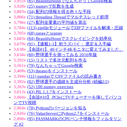
3,955v
(85) BeautifulSoupでなんちゃってGoogle検索
3,928v
(25) numpyで乱数を生成
3,883v
(34) 配列の情報を得る色々な手段
3,806v
(71) threading.Threadでマルチスレッド処理
3,796v
(27) 配列全要素の平均値を算出
3,784v
(113) zipfileモジュールでZIPファイルを解凍・圧縮
3,705v
(68) rangeとxrange
3,683v
(84) BeautifulSoupでスクレイピングを効率化
3,679v
(91) 【連載1-1】初ラズパイ： 選定＆入手編
3,638v
【余談#1】 40インチ4Kモニタに変えてみました。
3,634v
(80) 野球選手を測ってみる 2016年版
3,592v
(15) リストで多次元配列を作る
3,561v
(79) なんちゃってGoogle検索
3,409v
(53) theanoをインストール
3,394v
(111) pandasで CSVファイルの読み書き
3,392v
(82) 野球選手の成績を主成分分析 (続編2/2)
3,263v
(52) 100 numpy exercises
3,012v
(43) PIL 1.1.7をインストール
3,004v
【余談#10】 PCIeにTVチューナーを挿してパソコ
ンでTV視聴
2,964v
(78) Pythonのバージョンを知る
2,926v
(76) ValueServerにPython2.7をインストール
2,890v
(95) PASSMARKのCPUベンチ情報をフィルタリン
グ #2