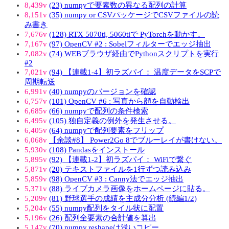
8,439v
(23) numpyで要素数の異なる配列の計算
8,151v
(35) numpy or CSVパッケージでCSVファイルの読
み書き
7,676v
(128) RTX 5070ti, 5060tiで PyTorchを動かす。
7,167v
(97) OpenCV #2 : Sobelフィルターでエッジ抽出
7,082v
(74) WEBブラウザ経由でPythonスクリプトを実行
#2
7,021v
(94) 【連載1-4】初ラズパイ： 温度データをSCPで
周期転送
6,991v
(40) numpyのバージョンを確認
6,757v
(101) OpenCV #6 : 写真から顔を自動検出
6,685v
(66) numpyで配列の条件検索
6,495v
(105) 独自定義の例外を発生させる。
6,405v
(64) numpyで配列要素をフリップ
6,068v
【余談#8】 Power2Go 8でブルーレイが書けない。
5,930v
(108) Pandasをインストール
5,895v
(92) 【連載1-2】初ラズパイ： WiFiで繋ぐ
5,871v
(20) テキストファイルを1行ずつ読み込み
5,859v
(98) OpenCV #3 : Canny法でエッジ抽出
5,371v
(88) ライブカメラ画像をホームページに貼る。
5,209v
(81) 野球選手の成績を主成分分析 (続編1/2)
5,204v
(55) numpy配列をタイル状に配置
5,196v
(26) 配列全要素の合計値を算出
5,147v
(70) numpy.reshapeは浅いコピー