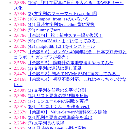
2,839v
(104) 「PILで写真に日付を入れる」をWEBサービ
ス化
2,784v
(2) 文字列のフォーマットはsprintf風
2,774v
(106) import, from, asのいろいろ
2,763v
(44) 日時文字列をdatetime型に変換
2,694v
(59) numpyでsort
2,676v
【余談#4】 祝！新井スキー場が復活！
2,662v
(96) OpenCV #1 : まずは使ってみる。
2,620v
(42) matplotlib 1.3.1をインストール
2,577v
【余談#16】 ガンダム40周年記念、日本プロ野球と
コラボしたガンプラが発売！
2,559v
【余談#15】 腕時計の電池交換をやってみた
2,535v
(1) 文字列の連結は足し算風
2,447v
【余談#18】初めてNVMe SSDに換装してみる。
2,416v
【余談#14】 初期不良対応、これはやっちゃいけな
い…
2,400v
(3) 文字列を任意の文字で分割
2,398v
(14) リスト要素の並び順を反転
2,392v
(17) モジュール内の関数を実行
2,391v
(83) 「年ロボくん」を作る ver.1
2,367v
【余談#3】 Value-Serverが無料SSLを開始
2,318v
(28) 配列全要素の標準偏差を算出
2,254v
(7) 文字列長の取得
2,207v
(45) 日時値をdatetime型に変換