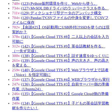
748v
(123) Python仮想環境を作り、Webから使う。
734v
(127) MySQL DBドライバのラッパークラスを作る。
711v
(129) ディクショナリ型データのアンパック構文
704v
(120) PandasでCSVファイルの中身を変更してCSVフ
ァイルに保存
702v
【余談#25】OS起動用にUSB外付けSSDを使うのは現
実的か？
378v
(141)【Google Cloud TTS #8】二人以上の会話を入力
可能に
312v
(142)【Google Cloud TTS #9】英会話教材を作る。
（一先ず完成）
300v
(138)【Google Cloud TTS #5】話す速度をゆっくりに
261v
(139)【Google Cloud TTS #6】声の大きさ、声の高さ
を変える。
259v
(140)【Google Cloud TTS #7】Webブラウザ上で話者
（Voice）を指定可能に
254v
(137)【Google Cloud TTS #4】WEBブラウザから実行
247v
(136)【Google Cloud TTS #3】自前サーバー側の準備
作業（Ubuntu24）
246v
(135)【Google Cloud TTS #2】Google Cloud側の準備
作業
240v
(134)【Google Cloud TTS #1】子どもの英会話学習教
材を作りたい！