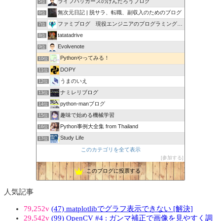
ライフハッカーズのけんたろうブログ
5位
無次元日記 | 脱サラ、転職、副収入のためのブログ
6位
ファミプログ 現役エンジニアのプログラミング入門講座
7位
tatatadrive
8位
Evolvenote
9位
Pythonやってみる！
10位
DOPY
11位
うまのいえ
12位
ナミレリブログ
13位
python-manブログ
14位
趣味で始める機械学習
15位
Python事例大全集 from Thailand
16位
Study Life
17位
このカテゴリを全て表示
参加する
このブログに投票する
人気記事
79,252v
(47) matplotlibでグラフ表示できない [解決]
29,542v
(99) OpenCV #4 : ガンマ補正で画像を見やすく調