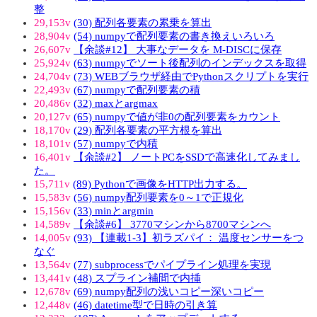
整
29,153v
(30) 配列各要素の累乗を算出
28,904v
(54) numpyで配列要素の書き換えいろいろ
26,607v
【余談#12】 大事なデータを M-DISCに保存
25,924v
(63) numpyでソート後配列のインデックスを取得
24,704v
(73) WEBブラウザ経由でPythonスクリプトを実行
22,493v
(67) numpyで配列要素の積
20,486v
(32) maxとargmax
20,127v
(65) numpyで値が非0の配列要素をカウント
18,170v
(29) 配列各要素の平方根を算出
18,101v
(57) numpyで内積
16,401v
【余談#2】 ノートPCをSSDで高速化してみまし
た。
15,711v
(89) Pythonで画像をHTTP出力する。
15,583v
(56) numpy配列要素を0～1で正規化
15,156v
(33) minとargmin
14,589v
【余談#6】 3770マシンから8700マシンへ
14,005v
(93) 【連載1-3】初ラズパイ： 温度センサーをつ
なぐ
13,564v
(77) subprocessでパイプライン処理を実現
13,441v
(48) スプライン補間で内挿
12,678v
(69) numpy配列の浅いコピー深いコピー
12,448v
(46) datetime型で日時の引き算