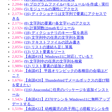
2,204v
(4) プログラムファイル(=モジュール)を作成・実行
2,200v
(5) モジュールの属性にアクセス
2,173v
(16) ディクショナリは文字列で要素にアクセスで
きる
2,171v
(8) 文字列の要素(=各文字)へのアクセス
2,132v
(6) 計算関数はmathモジュール
2,108v
(18) ディクショナリのキー一覧を表示
2,097v
(10) 文字列中の任意の文字列を置換
2,096v
(19) テキストファイルの読み書き
2,055v
(11) リストの連結も足し算風
2,035v
(13) リスト要素をソート
2,023v
【余談#19】Windows11に対応している？
2,005v
(9) 文字列中の任意の文字列を検索
1,989v
(12) リスト要素の追加と削除
1,954v
【余談#5】 平昌オリンピックの各種目の会場はど
こ？
1,676v
【余談#20】Thunderbirdでメールボックスの並び順
を変えたい
1,581v
(116) Anacondaに任意のパッケージを追加インスト
ール
1,542v
【余談#21】Z370マシンを Windows11に無料アップ
デートする。
1,519v
【余談#22】幼稚園児の息子用に i5搭載マシンを作