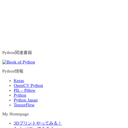
Python関連書籍
Python情報
Keras
OpenCV Python
PIL – Pillow
Python
Python Japan
TensorFlow
My Homepage
3Dプリントやってみる！