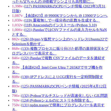
ったら父ちゃんの i9搭載マシンよりも高性能に…
1,398v
(117) PASSMARKのCPUベンチ情報 (2023年3月31
日版)
1,087v
【余談#23】i9 9900Kマシンから i9 13900マシンへ
1,039v
(119) 重複無しで一様分布の乱数を生成する。
1,032v
(118) Anacondaのインストール (Python 3.10)
1,006v
(121) PandasではCSVファイルの未入力セルをNaN
とする。
882v
(126) Hyper-V仮想マシン上のヘッドレスUbuntu22で
Seleniumを動かす。
868v
(133) 複数プロセスに振り分けた処理の進捗状況をプ
ログレスバーで表示する。
846v
(122) Pandasで複数 CSVファイルのデータを連結す
る。
810v
【余談#24】Intel Core Ultra 7 265KFでサブ機を作
る。
808v
(130) IPアドレスによりCGI実行を一定時間制限す
る。
803v
(125) PASSMARKのCPUベンチ情報 (2025年4月12日
版)
796v
(132) Pythonマルチスレッドが高速化しない GIL問題
769v
(124) Pythonシェルのヒストリを削除する。
750v
(131) tqdm.trangeで簡単にプログレスバーを表示す
る。