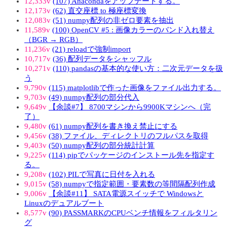
12,333v
(107) Anacondaをアップデートする。
12,173v
(62) 直交座標 to 極座標変換
12,083v
(51) numpy配列の非ゼロ要素を抽出
11,589v
(100) OpenCV #5 : 画像カラーのバンド入れ替え
（BGR → RGB）
11,236v
(21) reloadで強制import
10,717v
(36) 配列データをシャッフル
10,271v
(110) pandasの基本的な使い方：二次元データを扱
う
9,790v
(115) matplotlibで作った画像をファイル出力する。
9,703v
(49) numpy配列の部分代入
9,649v
【余談#7】 8700マシンから9900Kマシンへ（完
了）
9,480v
(61) numpy配列を書き換え禁止にする
9,456v
(38) ファイル、ディレクトリのフルパスを取得
9,403v
(50) numpy配列の部分統計計算
9,225v
(114) pipでパッケージのインストール先を指定す
る。
9,208v
(102) PILで写真に日付を入れる
9,015v
(58) numpyで指定範囲・要素数の等間隔配列作成
9,006v
【余談#11】 SATA電源スイッチで Windowsと
Linuxのデュアルブート
8,577v
(90) PASSMARKのCPUベンチ情報をフィルタリン
グ