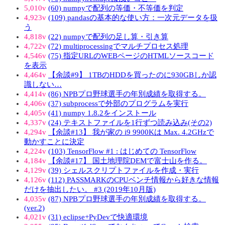
5,010v
(60) numpyで配列の等価・不等価を判定
4,923v
(109) pandasの基本的な使い方：一次元データを扱
う
4,818v
(22) numpyで配列の足し算・引き算
4,722v
(72) multiprocessingでマルチプロセス処理
4,546v
(75) 指定URLのWEBページのHTMLソースコード
を表示
4,464v
【余談#9】 1TBのHDDを買ったのに930GBしか認
識しない…
4,414v
(86) NPBプロ野球選手の年別成績を取得する。
4,406v
(37) subprocessで外部のプログラムを実行
4,405v
(41) numpy 1.8.2をインストール
4,337v
(24) テキストファイルを1行ずつ読み込み(その2)
4,294v
【余談#13】 我が家の i9 9900Kは Max. 4.2GHzで
動かすことに決定
4,224v
(103) TensorFlow #1 : はじめての TensorFlow
4,184v
【余談#17】 国土地理院DEMで富士山を作る。
4,129v
(39) シェルスクリプトファイルを作成・実行
4,126v
(112) PASSMARKのCPUベンチ情報から好きな情報
だけを抽出したい。 #3 (2019年10月版)
4,035v
(87) NPBプロ野球選手の年別成績を取得する。
(ver.2)
4,021v
(31) eclipse+PyDevで快適環境