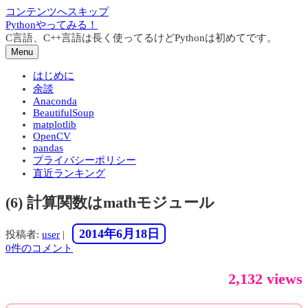
コンテンツへスキップ
Pythonやってみる！
C言語、C++言語は長く使ってるけどPythonは初めてです。
Menu
はじめに
余談
Anaconda
BeautifulSoup
matplotlib
OpenCV
pandas
プライバシーポリシー
直近ランキング
(6) 計算関数はmathモジュール
2014年6月18日
投稿者:
user
|
0件のコメント
2,132 views