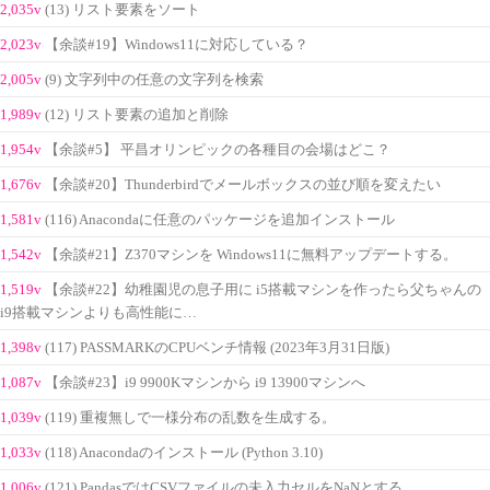
2,035v
(13) リスト要素をソート
2,023v
【余談#19】Windows11に対応している？
2,005v
(9) 文字列中の任意の文字列を検索
1,989v
(12) リスト要素の追加と削除
1,954v
【余談#5】 平昌オリンピックの各種目の会場はどこ？
1,676v
【余談#20】Thunderbirdでメールボックスの並び順を変えたい
1,581v
(116) Anacondaに任意のパッケージを追加インストール
1,542v
【余談#21】Z370マシンを Windows11に無料アップデートする。
1,519v
【余談#22】幼稚園児の息子用に i5搭載マシンを作ったら父ちゃんの
i9搭載マシンよりも高性能に…
1,398v
(117) PASSMARKのCPUベンチ情報 (2023年3月31日版)
1,087v
【余談#23】i9 9900Kマシンから i9 13900マシンへ
1,039v
(119) 重複無しで一様分布の乱数を生成する。
1,033v
(118) Anacondaのインストール (Python 3.10)
1,006v
(121) PandasではCSVファイルの未入力セルをNaNとする。