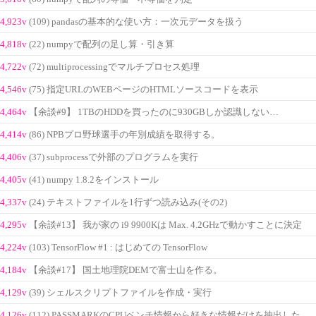
4,923v
(109) pandasの基本的な使い方：一次元データを扱う
4,818v
(22) numpyで配列の足し算・引き算
4,722v
(72) multiprocessingでマルチプロセス処理
4,546v
(75) 指定URLのWEBページのHTMLソースコードを表示
4,464v
【余談#9】 1TBのHDDを買ったのに930GBしか認識しない…
4,414v
(86) NPBプロ野球選手の年別成績を取得する。
4,406v
(37) subprocessで外部のプログラムを実行
4,405v
(41) numpy 1.8.2をインストール
4,337v
(24) テキストファイルを1行ずつ読み込み(その2)
4,295v
【余談#13】 我が家の i9 9900Kは Max. 4.2GHzで動かすことに決定
4,224v
(103) TensorFlow #1 : はじめての TensorFlow
4,184v
【余談#17】 国土地理院DEMで富士山を作る。
4,129v
(39) シェルスクリプトファイルを作成・実行
4,126v
(112) PASSMARKのCPUベンチ情報から好きな情報だけを抽出した