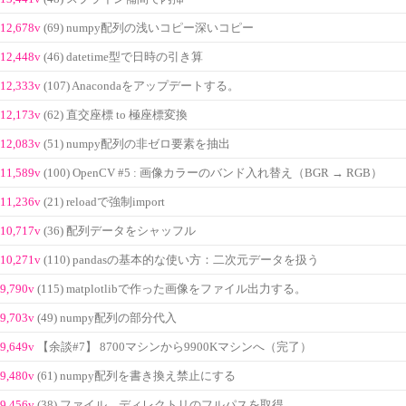
12,678v
(69) numpy配列の浅いコピー深いコピー
12,448v
(46) datetime型で日時の引き算
12,333v
(107) Anacondaをアップデートする。
12,173v
(62) 直交座標 to 極座標変換
12,083v
(51) numpy配列の非ゼロ要素を抽出
11,589v
(100) OpenCV #5 : 画像カラーのバンド入れ替え（BGR → RGB）
11,236v
(21) reloadで強制import
10,717v
(36) 配列データをシャッフル
10,271v
(110) pandasの基本的な使い方：二次元データを扱う
9,790v
(115) matplotlibで作った画像をファイル出力する。
9,703v
(49) numpy配列の部分代入
9,649v
【余談#7】 8700マシンから9900Kマシンへ（完了）
9,480v
(61) numpy配列を書き換え禁止にする
9,456v
(38) ファイル、ディレクトリのフルパスを取得