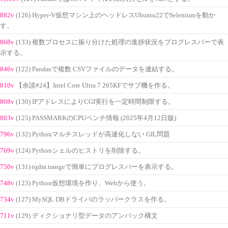
882v
(126) Hyper-V仮想マシン上のヘッドレスUbuntu22でSeleniumを動か
す。
868v
(133) 複数プロセスに振り分けた処理の進捗状況をプログレスバーで表
示する。
846v
(122) Pandasで複数 CSVファイルのデータを連結する。
810v
【余談#24】Intel Core Ultra 7 265KFでサブ機を作る。
808v
(130) IPアドレスによりCGI実行を一定時間制限する。
803v
(125) PASSMARKのCPUベンチ情報 (2025年4月12日版)
796v
(132) Pythonマルチスレッドが高速化しない GIL問題
769v
(124) Pythonシェルのヒストリを削除する。
750v
(131) tqdm.trangeで簡単にプログレスバーを表示する。
748v
(123) Python仮想環境を作り、Webから使う。
734v
(127) MySQL DBドライバのラッパークラスを作る。
711v
(129) ディクショナリ型データのアンパック構文