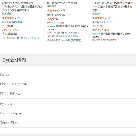
Python情報
Keras
OpenCV Python
PIL – Pillow
Python
Python Japan
TensorFlow