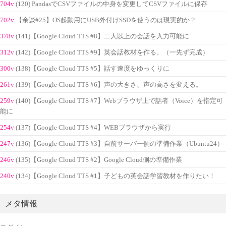
704v
(120) PandasでCSVファイルの中身を変更してCSVファイルに保存
702v
【余談#25】OS起動用にUSB外付けSSDを使うのは現実的か？
378v
(141)【Google Cloud TTS #8】二人以上の会話を入力可能に
312v
(142)【Google Cloud TTS #9】英会話教材を作る。（一先ず完成）
300v
(138)【Google Cloud TTS #5】話す速度をゆっくりに
261v
(139)【Google Cloud TTS #6】声の大きさ、声の高さを変える。
259v
(140)【Google Cloud TTS #7】Webブラウザ上で話者（Voice）を指定可
能に
254v
(137)【Google Cloud TTS #4】WEBブラウザから実行
247v
(136)【Google Cloud TTS #3】自前サーバー側の準備作業（Ubuntu24）
246v
(135)【Google Cloud TTS #2】Google Cloud側の準備作業
240v
(134)【Google Cloud TTS #1】子どもの英会話学習教材を作りたい！
メタ情報