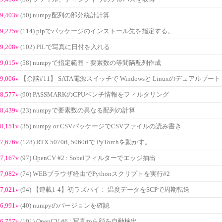
9,403v
(50) numpy配列の部分統計計算
9,225v
(114) pipでパッケージのインストール先を指定する。
9,208v
(102) PILで写真に日付を入れる
9,015v
(58) numpyで指定範囲・要素数の等間隔配列作成
9,006v
【余談#11】 SATA電源スイッチで Windowsと Linuxのデュアルブート
8,577v
(90) PASSMARKのCPUベンチ情報をフィルタリング
8,439v
(23) numpyで要素数の異なる配列の計算
8,151v
(35) numpy or CSVパッケージでCSVファイルの読み書き
7,676v
(128) RTX 5070ti, 5060tiで PyTorchを動かす。
7,167v
(97) OpenCV #2 : Sobelフィルターでエッジ抽出
7,082v
(74) WEBブラウザ経由でPythonスクリプトを実行#2
7,021v
(94) 【連載1-4】初ラズパイ： 温度データをSCPで周期転送
6,991v
(40) numpyのバージョンを確認
6,757v
(101) OpenCV #6 : 写真から顔を自動検出