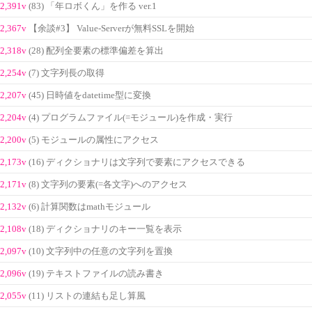
2,391v
(83) 「年ロボくん」を作る ver.1
2,367v
【余談#3】 Value-Serverが無料SSLを開始
2,318v
(28) 配列全要素の標準偏差を算出
2,254v
(7) 文字列長の取得
2,207v
(45) 日時値をdatetime型に変換
2,204v
(4) プログラムファイル(=モジュール)を作成・実行
2,200v
(5) モジュールの属性にアクセス
2,173v
(16) ディクショナリは文字列で要素にアクセスできる
2,171v
(8) 文字列の要素(=各文字)へのアクセス
2,132v
(6) 計算関数はmathモジュール
2,108v
(18) ディクショナリのキー一覧を表示
2,097v
(10) 文字列中の任意の文字列を置換
2,096v
(19) テキストファイルの読み書き
2,055v
(11) リストの連結も足し算風