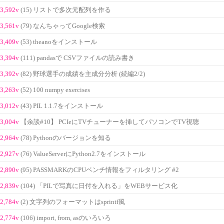
3,592v
(15) リストで多次元配列を作る
3,561v
(79) なんちゃってGoogle検索
3,409v
(53) theanoをインストール
3,394v
(111) pandasで CSVファイルの読み書き
3,392v
(82) 野球選手の成績を主成分分析 (続編2/2)
3,263v
(52) 100 numpy exercises
3,012v
(43) PIL 1.1.7をインストール
3,004v
【余談#10】 PCIeにTVチューナーを挿してパソコンでTV視聴
2,964v
(78) Pythonのバージョンを知る
2,927v
(76) ValueServerにPython2.7をインストール
2,890v
(95) PASSMARKのCPUベンチ情報をフィルタリング #2
2,839v
(104) 「PILで写真に日付を入れる」をWEBサービス化
2,784v
(2) 文字列のフォーマットはsprintf風
2,774v
(106) import, from, asのいろいろ