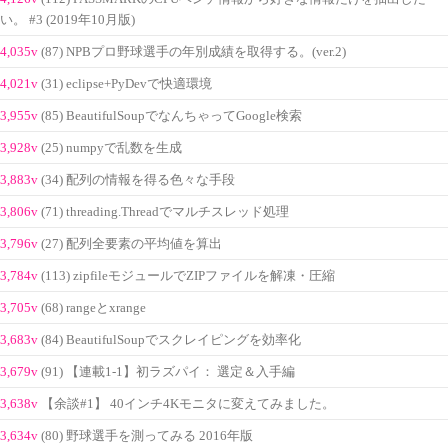
い。 #3 (2019年10月版)
4,035v
(87) NPBプロ野球選手の年別成績を取得する。(ver.2)
4,021v
(31) eclipse+PyDevで快適環境
3,955v
(85) BeautifulSoupでなんちゃってGoogle検索
3,928v
(25) numpyで乱数を生成
3,883v
(34) 配列の情報を得る色々な手段
3,806v
(71) threading.Threadでマルチスレッド処理
3,796v
(27) 配列全要素の平均値を算出
3,784v
(113) zipfileモジュールでZIPファイルを解凍・圧縮
3,705v
(68) rangeとxrange
3,683v
(84) BeautifulSoupでスクレイピングを効率化
3,679v
(91) 【連載1-1】初ラズパイ： 選定＆入手編
3,638v
【余談#1】 40インチ4Kモニタに変えてみました。
3,634v
(80) 野球選手を測ってみる 2016年版