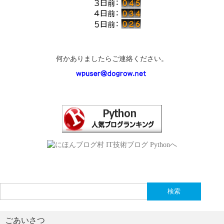
何かありましたらご連絡ください。
検
索:
ごあいさつ