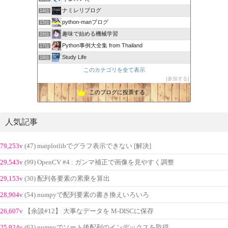
ナミレリブログ
14位
python-manブログ
15位
趣味で始める機械学習
16位
Python事例大全集 from Thailand
17位
Study Life
18位
このカテゴリを全て表示
参加する
このブログに投票する
人気記事
79,253v
(47) matplotlibでグラフ表示できない [解決]
29,543v
(99) OpenCV #4 : ガンマ補正で画像を見やすく調整
29,153v
(30) 配列各要素の累乗を算出
28,904v
(54) numpyで配列要素の書き換えいろいろ
26,607v
【余談#12】 大事なデータを M-DISCに保存
25,924v
(63) numpyでソート後配列のインデックスを取得