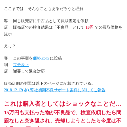
ここまでは、そんなこともあるだろうと理解…
客： 同じ販売店に中古品として買取査定を依頼
店： 販売店での検査結果は「不良品」として
10円
での買取価格を
提示
えっ？
客： この事実を
価格.com
に投稿
網：
プチ炎上
店： 謝罪して返金対応
販売店側の謝罪は以下のページに記載されている。
2018.12.12(水) 弊社初期不良サポート案件に関してご報告
これは購入者としてはショックなことだ…
15万円も支払った物が不良品で、検査依頼したら問
題なしと突き返され、売却しようとしたら今度は不