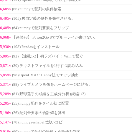
6,685v
(66) numpyで配列の条件検索
6,495v
(105) 独自定義の例外を発生させる。
6,405v
(64) numpyで配列要素をフリップ
6,068v
【余談#8】 Power2Go 8でブルーレイが書けない。
5,930v
(108) Pandasをインストール
5,895v
(92) 【連載1-2】初ラズパイ： WiFiで繋ぐ
5,871v
(20) テキストファイルを1行ずつ読み込み
5,859v
(98) OpenCV #3 : Canny法でエッジ抽出
5,371v
(88) ライブカメラ画像をホームページに貼る。
5,209v
(81) 野球選手の成績を主成分分析 (続編1/2)
5,205v
(55) numpy配列をタイル状に配置
5,196v
(26) 配列全要素の合計値を算出
5,147v
(70) numpy.reshapeは浅いコピー
5,010v
(60) numpyで配列の等価・不等価を判定