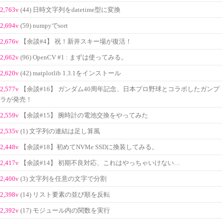
2,763v
(44) 日時文字列をdatetime型に変換
2,694v
(59) numpyでsort
2,676v
【余談#4】 祝！新井スキー場が復活！
2,662v
(96) OpenCV #1 : まずは使ってみる。
2,620v
(42) matplotlib 1.3.1をインストール
2,577v
【余談#16】 ガンダム40周年記念、日本プロ野球とコラボしたガンプ
ラが発売！
2,559v
【余談#15】 腕時計の電池交換をやってみた
2,535v
(1) 文字列の連結は足し算風
2,448v
【余談#18】初めてNVMe SSDに換装してみる。
2,417v
【余談#14】 初期不良対応、これはやっちゃいけない…
2,400v
(3) 文字列を任意の文字で分割
2,398v
(14) リスト要素の並び順を反転
2,392v
(17) モジュール内の関数を実行