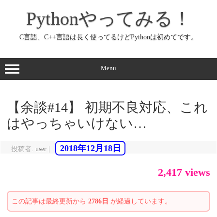
コ
ン
Pythonやってみる！
テ
ン
ツ
へ
C言語、C++言語は長く使ってるけどPythonは初めてです。
ス
キ
ッ
プ
Menu
【余談#14】 初期不良対応、これ
はやっちゃいけない…
2018年12月18日
投稿者:
user
|
2,417 views
この記事は最終更新から
2786日
が経過しています。