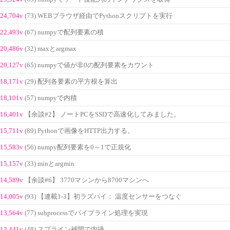
24,704v
(73) WEBブラウザ経由でPythonスクリプトを実行
22,493v
(67) numpyで配列要素の積
20,486v
(32) maxとargmax
20,127v
(65) numpyで値が非0の配列要素をカウント
18,171v
(29) 配列各要素の平方根を算出
18,101v
(57) numpyで内積
16,401v
【余談#2】 ノートPCをSSDで高速化してみました。
15,711v
(89) Pythonで画像をHTTP出力する。
15,583v
(56) numpy配列要素を0～1で正規化
15,157v
(33) minとargmin
14,589v
【余談#6】 3770マシンから8700マシンへ
14,005v
(93) 【連載1-3】初ラズパイ： 温度センサーをつなぐ
13,564v
(77) subprocessでパイプライン処理を実現
13,441v
(48) スプライン補間で内挿