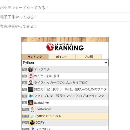
ポケモンカードやってみる！
電子工作やってみる！
青色申告やってみる！
ランキング
ポイント
ブロ画
デンブロク
4位
めんたいおにぎり
5位
ライフハッカーズのけんたろうブログ
6位
無次元日記 | 脱サラ、転職、副収入のためのブログ
7位
ファミプログ 現役エンジニアのプログラミング入門講座
8位
tatatadrive
9位
Evolvenote
10位
Pythonやってみる！
11位
DOPY
12位
うまのいえ
13位