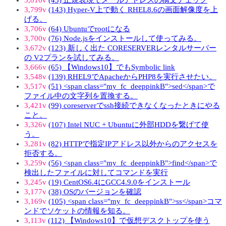
3,799v
(143) Hyper-V上で動く RHEL8.6の画面解像度を上
げる。
3,706v
(64) Ubuntuでrootになる
3,700v
(76) Node.jsをインストールして使ってみる。
3,672v
(123) 新しく出た CORESERVERレンタルサーバー
の V2プランを試してみる。
3,666v
(65) 【Windows10】でもSymbolic link
3,548v
(139) RHEL9でApacheからPHP8を実行させたい。
3,517v
(51) <span class="my_fc_deeppinkB">sed</span>で
ファイル中の文字列を置換する。
3,421v
(99) coreserverでssh接続できなくなったときにやる
こと。
3,326v
(107) Intel NUC + Ubuntuに外部HDDを繋げて使
う。
3,281v
(82) HTTPで指定IPアドレス以外からのアクセスを
拒否する。
3,259v
(56) <span class="my_fc_deeppinkB">find</span>で
検出したファイルに対してコマンドを実行
3,245v
(19) CentOS6.4にGCC4.9.0をインストール
3,177v
(38) OSのバージョンを確認
3,169v
(105) <span class="my_fc_deeppinkB">ss</span>コマ
ンドでソケットの情報を知る。
3,113v
(112) 【Windows10】で仮想デスクトップを使う