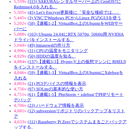
5,559v
(115) SAKURAレンタルサーバー上の CentOS7に
Redmine4.0を入れる。
5,505v
(45) Let’s Encrypt更新後に「安全な接続では…」
5,445v
(3) VNCでWindows PCからLinux PCのGUIを使う
5,202v
(58)【連載1-2】VirtualBox上のUbuntuをWEBサー
バーに
5,088v
(163) Ubuntu 24.04にRTX 5070ti, 5060ti用 NVIDIA
ドライバをインストールする。
5,044v
(49) htpasswdの作り方
4,996v
(31) CPUの温度をモニタリング
4,929v
(50) HDDの温度を知る。
4,884v
(137)【連載3-3】Hyper-V上の仮想マシンに RHEL9
をインストールする。
4,846v
(59)【連載1-3】VirtualBox上のUbuntuにXdebugを
入れる
4,803v
(21) PCIデバイスの情報を表示
4,756v
(97) SQLiteの基本的な使い方
4,751v
(61)【連載1-5】PhpStorm + xdebugでPHPリモート
デバッグ
4,706v
(23) ハードウェア情報を表示
4,681v
(12) subversionリポジトリのバックアップ＆リスト
ア
4,633v
(111) Raspberry Pi Zeroでシステムまるごとバックア
ップする。