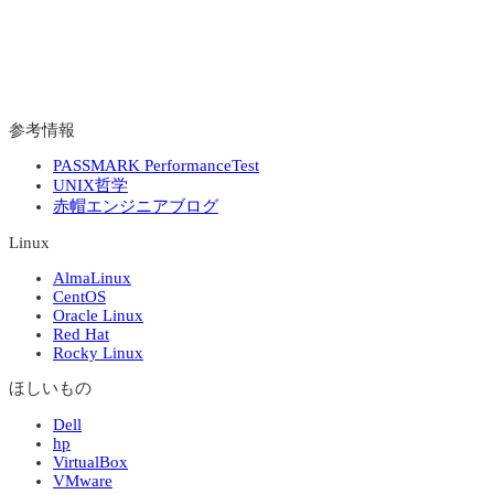
参考情報
PASSMARK PerformanceTest
UNIX哲学
赤帽エンジニアブログ
Linux
AlmaLinux
CentOS
Oracle Linux
Red Hat
Rocky Linux
ほしいもの
Dell
hp
VirtualBox
VMware