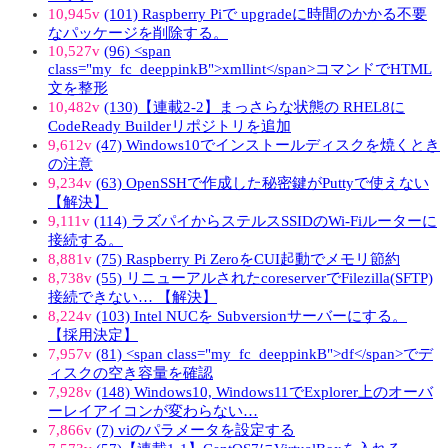
10,945v
(101) Raspberry Piで upgradeに時間のかかる不要
なパッケージを削除する。
10,527v
(96) <span
class="my_fc_deeppinkB">xmllint</span>コマンドでHTML
文を整形
10,482v
(130)【連載2-2】まっさらな状態の RHEL8に
CodeReady Builderリポジトリを追加
9,612v
(47) Windows10でインストールディスクを焼くとき
の注意
9,234v
(63) OpenSSHで作成した秘密鍵がPuttyで使えない
【解決】
9,111v
(114) ラズパイからステルスSSIDのWi-Fiルーターに
接続する。
8,881v
(75) Raspberry Pi ZeroをCUI起動でメモリ節約
8,738v
(55) リニューアルされたcoreserverでFilezilla(SFTP)
接続できない… 【解決】
8,224v
(103) Intel NUCを Subversionサーバーにする。
【採用決定】
7,957v
(81) <span class="my_fc_deeppinkB">df</span>でデ
ィスクの空き容量を確認
7,928v
(148) Windows10, Windows11でExplorer上のオーバ
ーレイアイコンが変わらない…
7,866v
(7) viのパラメータを設定する