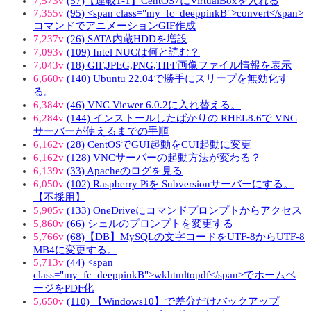
7,573v
(57)【連載1-1】CentOS7にVirtualBoxを入れる
7,355v
(95) <span class="my_fc_deeppinkB">convert</span>
コマンドでアニメーションGIF作成
7,237v
(26) SATA内蔵HDDを増設
7,093v
(109) Intel NUCは何と読む？
7,043v
(18) GIF,JPEG,PNG,TIFF画像ファイル情報を表示
6,660v
(140) Ubuntu 22.04で勝手にスリープを無効化す
る。
6,384v
(46) VNC Viewer 6.0.2に入れ替える。
6,284v
(144) インストールしたばかりの RHEL8.6で VNC
サーバーが使えるまでの手順
6,162v
(28) CentOSでGUI起動をCUI起動に変更
6,162v
(128) VNCサーバーの起動方法が変わる？
6,139v
(33) Apacheのログを見る
6,050v
(102) Raspberry Piを Subversionサーバーにする。
【不採用】
5,905v
(133) OneDriveにコマンドプロンプトからアクセス
5,860v
(66) シェルのプロンプトを変更する
5,766v
(68)【DB】MySQLの文字コードをUTF-8からUTF-8
MB4に変更する。
5,713v
(44) <span
class="my_fc_deeppinkB">wkhtmltopdf</span>でホームペ
ージをPDF化
5,650v
(110) 【Windows10】で差分だけバックアップ