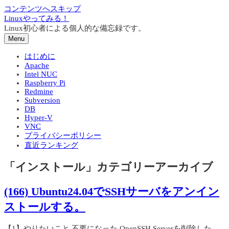
コンテンツへスキップ
Linuxやってみる！
Linux初心者による個人的な備忘録です。
Menu
はじめに
Apache
Intel NUC
Raspberry Pi
Redmine
Subversion
DB
Hyper-V
VNC
プライバシーポリシー
直近ランキング
「
インストール
」カテゴリーアーカイブ
(166) Ubuntu24.04でSSHサーバをアンイン
ストールする。
【1】やりたいこと 不要になった OpenSSH Serverを削除した