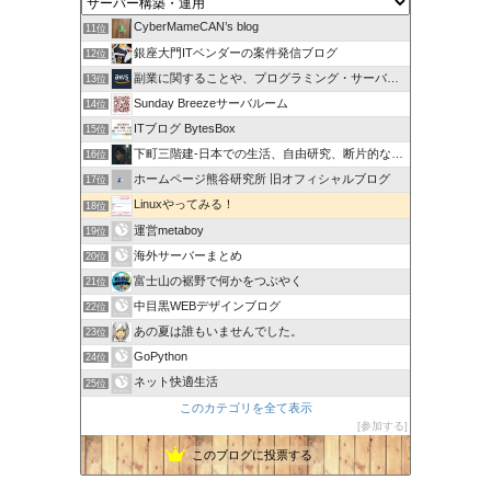
CyberMameCAN’s blog
11位
銀座大門ITベンダーの案件発信ブログ
12位
副業に関することや、プログラミング・サーバー関係
13位
Sunday Breezeサーバルーム
14位
ITブログ BytesBox
15位
下町三階建-日本での生活、自由研究、断片的な思考の記録
16位
ホームページ熊谷研究所 旧オフィシャルブログ
17位
Linuxやってみる！
18位
運営metaboy
19位
海外サーバーまとめ
20位
富士山の裾野で何かをつぶやく
21位
中目黒WEBデザインブログ
22位
あの夏は誰もいませんでした。
23位
GoPython
24位
ネット快適生活
25位
このカテゴリを全て表示
参加する
このブログに投票する