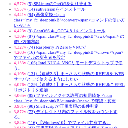
4,572v
(5) SELinuxのOn/Offを切り替える
4,557v
(14) subversionをインストール
4,441v
(94) 画像変換 <span
class="my_fc_deeppinkB">convert</span>コマンドの使い方
いろいろ
4,423v
(9) CentOS6.4にGCC4.8.1をインストール
4,389v
(87) <span class="my_fc_deeppinkB">awk</span> の
使い方備忘録
4,327v
(74) Raspberry Pi ZeroをVNCで
4,203v
(16) <span class="my_fc_deeppinkB">chown</span>
でファイルの所有者を設定
4,133v
(106) Intel NUCを VNCリモートデスクトップで使
う。
4,105v
(131)【連載2-3】まっさらな状態の RHEL8を WEB
サーバとして使えるようにしたい
4,076v
(129)【連載2-1】まっさらな状態の RHEL8に EPEL
リポジトリを追加
4,065v
(85) ファイルアクセス許可の初期値を <span
class="my_fc_deeppinkB">umask</span> で確認・変更
3,981v
(98) Shell scriptで正規表現の条件判定
3,872v
(73) ディレクトリ内のファイル数をカウントす
る。
3,840v
(116) 【Windows10】でファイル共有する。
3,816v
(43) 正規表現でメールアドレスの構文チェック