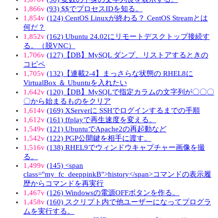
1,866v
(93) $$でプロセスIDを知る。
1,854v
(124) CentOS Linuxが終わる？ CentOS Streamとは
何だ？
1,852v
(162) Ubuntu 24.02にリモートデスクトップ接続す
る。（脱VNC）
1,706v
(127)【DB】MySQL ダンプ、リストアするときの
コピペ
1,705v
(132)【連載2-4】まっさらな状態の RHEL8に
VirtualBox ＆ Ubuntuを入れたい
1,642v
(120)【DB】MySQLで指定カラムの文字列が〇〇〇
〇から始まるものをクリア
1,614v
(169) XServerに SSHでログインするまでの手順
1,612v
(161) ffplayで再生速度を変える。
1,549v
(121) UbuntuでApache2の再起動など
1,542v
(122) PGP公開鍵を相手に渡す。
1,516v
(138) RHEL9でウィンドウキャプチャー画像を撮
る。
1,499v
(145) <span
class="my_fc_deeppinkB">history</span>コマンドの表示履
歴からコマンドを再実行
1,467v
(126) Windowsの電源OFFボタンを作る。
1,458v
(160) スクリプト内で他ユーザーになってプログラ
ムを実行する。