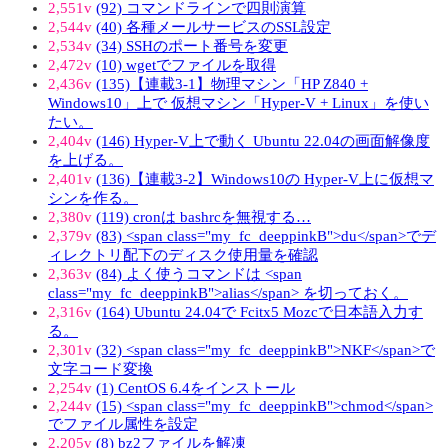
2,551v
(92) コマンドラインで四則演算
2,544v
(40) 各種メールサービスのSSL設定
2,534v
(34) SSHのポート番号を変更
2,472v
(10) wgetでファイルを取得
2,436v
(135)【連載3-1】物理マシン「HP Z840 +
Windows10」上で 仮想マシン「Hyper-V + Linux」を使い
たい。
2,404v
(146) Hyper-V上で動く Ubuntu 22.04の画面解像度
を上げる。
2,401v
(136)【連載3-2】Windows10の Hyper-V上に仮想マ
シンを作る。
2,380v
(119) cronは bashrcを無視する…
2,379v
(83) <span class="my_fc_deeppinkB">du</span>でデ
ィレクトリ配下のディスク使用量を確認
2,363v
(84) よく使うコマンドは <span
class="my_fc_deeppinkB">alias</span> を切っておく。
2,316v
(164) Ubuntu 24.04で Fcitx5 Mozcで日本語入力す
る。
2,301v
(32) <span class="my_fc_deeppinkB">NKF</span>で
文字コード変換
2,254v
(1) CentOS 6.4をインストール
2,244v
(15) <span class="my_fc_deeppinkB">chmod</span>
でファイル属性を設定
2,205v
(8) bz2ファイルを解凍