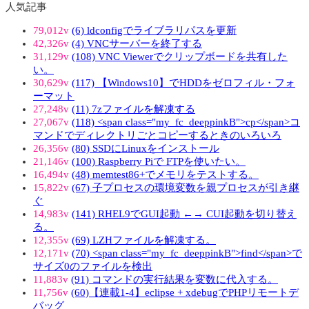
人気記事
79,012v
(6) ldconfigでライブラリパスを更新
42,326v
(4) VNCサーバーを終了する
31,129v
(108) VNC Viewerでクリップボードを共有した
い。
30,629v
(117) 【Windows10】でHDDをゼロフィル・フォ
ーマット
27,248v
(11) 7zファイルを解凍する
27,067v
(118) <span class="my_fc_deeppinkB">cp</span>コ
マンドでディレクトリごとコピーするときのいろいろ
26,356v
(80) SSDにLinuxをインストール
21,146v
(100) Raspberry Piで FTPを使いたい。
16,494v
(48) memtest86+でメモリをテストする。
15,822v
(67) 子プロセスの環境変数を親プロセスが引き継
ぐ
14,983v
(141) RHEL9でGUI起動 ←→ CUI起動を切り替え
る。
12,355v
(69) LZHファイルを解凍する。
12,171v
(70) <span class="my_fc_deeppinkB">find</span>で
サイズ0のファイルを検出
11,883v
(91) コマンドの実行結果を変数に代入する。
11,756v
(60)【連載1-4】eclipse + xdebugでPHPリモートデ
バッグ