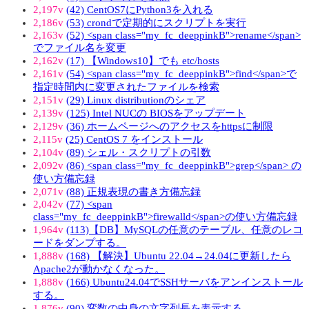
2,197v
(42) CentOS7にPython3を入れる
2,186v
(53) crondで定期的にスクリプトを実行
2,163v
(52) <span class="my_fc_deeppinkB">rename</span>
でファイル名を変更
2,162v
(17) 【Windows10】でも etc/hosts
2,161v
(54) <span class="my_fc_deeppinkB">find</span>で
指定時間内に変更されたファイルを検索
2,151v
(29) Linux distributionのシェア
2,139v
(125) Intel NUCの BIOSをアップデート
2,129v
(36) ホームページへのアクセスをhttpsに制限
2,115v
(25) CentOS 7 をインストール
2,104v
(89) シェル・スクリプトの引数
2,092v
(86) <span class="my_fc_deeppinkB">grep</span> の
使い方備忘録
2,071v
(88) 正規表現の書き方備忘録
2,042v
(77) <span
class="my_fc_deeppinkB">firewalld</span>の使い方備忘録
1,964v
(113)【DB】MySQLの任意のテーブル、任意のレコ
ードをダンプする。
1,888v
(168) 【解決】Ubuntu 22.04→24.04に更新したら
Apache2が動かなくなった。
1,888v
(166) Ubuntu24.04でSSHサーバをアンインストール
する。
1,876v
(90) 変数の中身の文字列長を表示する。