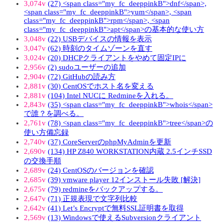
3,074v
(27) <span class="my_fc_deeppinkB">dnf</span>,
<span class="my_fc_deeppinkB">yum</span>, <span
class="my_fc_deeppinkB">rpm</span>, <span
class="my_fc_deeppinkB">apt</span>の基本的な使い方
3,048v
(22) USBデバイスの情報を表示
3,047v
(62) 時刻のタイムゾーンを直す
3,024v
(20) DHCPクライアントをやめて固定IPに
2,956v
(2) sudoユーザーの追加
2,904v
(72) GitHubの読み方
2,881v
(30) CentOSでホスト名を変える
2,881v
(104) Intel NUCに Redmineを入れる。
2,843v
(35) <span class="my_fc_deeppinkB">whois</span>
で誰？を調べる。
2,761v
(78) <span class="my_fc_deeppinkB">tree</span>の
使い方備忘録
2,740v
(37) CoreServerのphpMyAdminを更新
2,690v
(134) HP Z840 WORKSTATION内蔵 2.5インチSSD
の交換手順
2,689v
(24) CentOSのバージョンを確認
2,685v
(39) vmware player 12インストール失敗 [解決]
2,675v
(79) redmineをバックアップする。
2,647v
(71) 正規表現で文字列比較
2,642v
(41) Let’s Encryptで無料SSL証明書を取得
2,569v
(13) Windowsで使えるSubversionクライアント