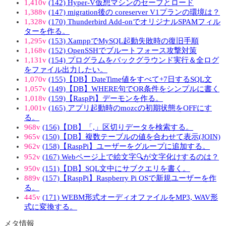
1,410v
(142) Hyper-V仮想マシンのセーブとロード
1,388v
(147) migration後の coreserver V1プランの環境は？
1,328v
(170) Thunderbird Add-onでオリジナルSPAMフィル
ターを作る。
1,295v
(153) XamppでMySQL起動失敗時の復旧手順
1,168v
(152) OpenSSHでブルートフォース攻撃対策
1,131v
(154) プログラムをバックグラウンド実行＆全ログ
をファイル出力したい。
1,070v
(155)【DB】DateTime値をすべて+7日するSQL文
1,057v
(149)【DB】WHERE句でOR条件をシンプルに書く
1,018v
(159)【RaspPi】デーモンを作る。
1,001v
(165) アプリ起動時のmozcの初期状態をOFFにす
る。
968v
(156)【DB】「,」区切りデータを検索する。
965v
(150)【DB】複数テーブルの値を合わせて表示(JOIN)
962v
(158)【RaspPi】ユーザーをグループに追加する。
952v
(167) Webページ上で絵文字🔍が文字化けするのは？
950v
(151)【DB】SQL文中にサブクエリを書く。
889v
(157)【RaspPi】Raspberry Pi OSで新規ユーザーを作
る。
445v
(171) WEBM形式オーディオファイルをMP3, WAV形
式に変換する。
メタ情報