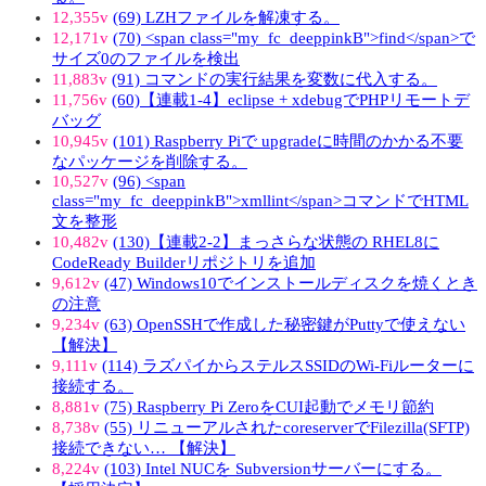
12,355v
(69) LZHファイルを解凍する。
12,171v
(70) <span class="my_fc_deeppinkB">find</span>で
サイズ0のファイルを検出
11,883v
(91) コマンドの実行結果を変数に代入する。
11,756v
(60)【連載1-4】eclipse + xdebugでPHPリモートデ
バッグ
10,945v
(101) Raspberry Piで upgradeに時間のかかる不要
なパッケージを削除する。
10,527v
(96) <span
class="my_fc_deeppinkB">xmllint</span>コマンドでHTML
文を整形
10,482v
(130)【連載2-2】まっさらな状態の RHEL8に
CodeReady Builderリポジトリを追加
9,612v
(47) Windows10でインストールディスクを焼くとき
の注意
9,234v
(63) OpenSSHで作成した秘密鍵がPuttyで使えない
【解決】
9,111v
(114) ラズパイからステルスSSIDのWi-Fiルーターに
接続する。
8,881v
(75) Raspberry Pi ZeroをCUI起動でメモリ節約
8,738v
(55) リニューアルされたcoreserverでFilezilla(SFTP)
接続できない… 【解決】
8,224v
(103) Intel NUCを Subversionサーバーにする。