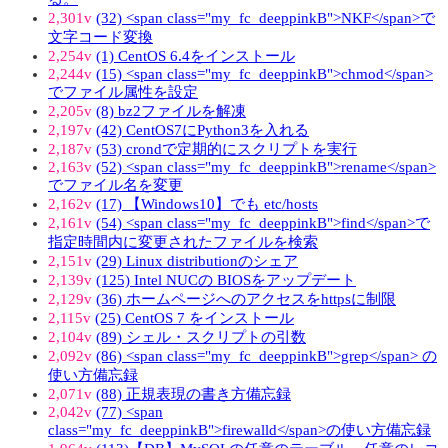
2,301v
(32) <span class="my_fc_deeppinkB">NKF</span>で
文字コード変換
2,254v
(1) CentOS 6.4をインストール
2,244v
(15) <span class="my_fc_deeppinkB">chmod</span>
でファイル属性を設定
2,205v
(8) bz2ファイルを解凍
2,197v
(42) CentOS7にPython3を入れる
2,187v
(53) crondで定期的にスクリプトを実行
2,163v
(52) <span class="my_fc_deeppinkB">rename</span>
でファイル名を変更
2,162v
(17) 【Windows10】でも etc/hosts
2,161v
(54) <span class="my_fc_deeppinkB">find</span>で
指定時間内に変更されたファイルを検索
2,151v
(29) Linux distributionのシェア
2,139v
(125) Intel NUCの BIOSをアップデート
2,129v
(36) ホームページへのアクセスをhttpsに制限
2,115v
(25) CentOS 7 をインストール
2,104v
(89) シェル・スクリプトの引数
2,092v
(86) <span class="my_fc_deeppinkB">grep</span> の
使い方備忘録
2,071v
(88) 正規表現の書き方備忘録
2,042v
(77) <span
class="my_fc_deeppinkB">firewalld</span>の使い方備忘録