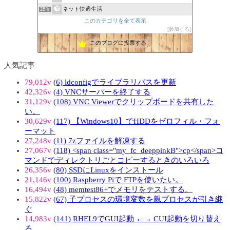
ネット快適生活
25位
このカテゴリを全て表示
参加する
このブログに投票する
人気記事
79,012v
(6) ldconfigでライブラリパスを更新
42,326v
(4) VNCサーバーを終了する
31,129v
(108) VNC Viewerでクリップボードを共有した
い。
30,629v
(117) 【Windows10】でHDDをゼロフィル・フォ
ーマット
27,248v
(11) 7zファイルを解凍する
27,067v
(118) <span class="my_fc_deeppinkB">cp</span>コ
マンドでディレクトリごとコピーするときのいろいろ
26,356v
(80) SSDにLinuxをインストール
21,146v
(100) Raspberry Piで FTPを使いたい。
16,494v
(48) memtest86+でメモリをテストする。
15,822v
(67) 子プロセスの環境変数を親プロセスが引き継
ぐ
14,983v
(141) RHEL9でGUI起動 ←→ CUI起動を切り替え
る。