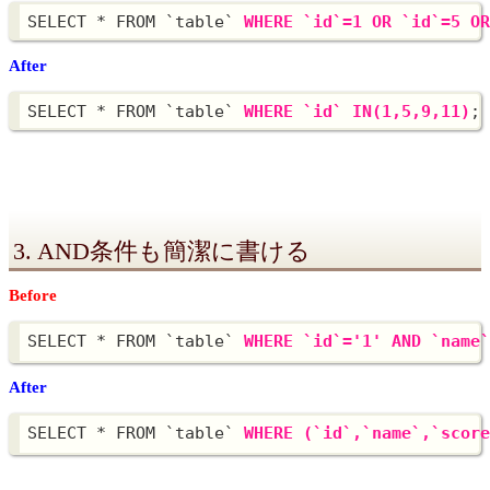
SELECT * FROM `table` 
WHERE `id`=1 OR `id`=5 O
After
SELECT * FROM `table` 
WHERE `id` IN(1,5,9,11)
3. AND条件も簡潔に書ける
Before
SELECT * FROM `table` 
WHERE `id`='1' AND `nam
After
SELECT * FROM `table` 
WHERE (`id`,`name`,`sco