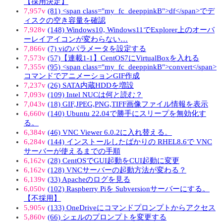
【採用決定】
7,957v
(81) <span class="my_fc_deeppinkB">df</span>でデ
ィスクの空き容量を確認
7,928v
(148) Windows10, Windows11でExplorer上のオーバ
ーレイアイコンが変わらない…
7,866v
(7) viのパラメータを設定する
7,573v
(57)【連載1-1】CentOS7にVirtualBoxを入れる
7,355v
(95) <span class="my_fc_deeppinkB">convert</span>
コマンドでアニメーションGIF作成
7,237v
(26) SATA内蔵HDDを増設
7,093v
(109) Intel NUCは何と読む？
7,043v
(18) GIF,JPEG,PNG,TIFF画像ファイル情報を表示
6,660v
(140) Ubuntu 22.04で勝手にスリープを無効化す
る。
6,384v
(46) VNC Viewer 6.0.2に入れ替える。
6,284v
(144) インストールしたばかりの RHEL8.6で VNC
サーバーが使えるまでの手順
6,162v
(28) CentOSでGUI起動をCUI起動に変更
6,162v
(128) VNCサーバーの起動方法が変わる？
6,139v
(33) Apacheのログを見る
6,050v
(102) Raspberry Piを Subversionサーバーにする。
【不採用】
5,905v
(133) OneDriveにコマンドプロンプトからアクセス
5,860v
(66) シェルのプロンプトを変更する