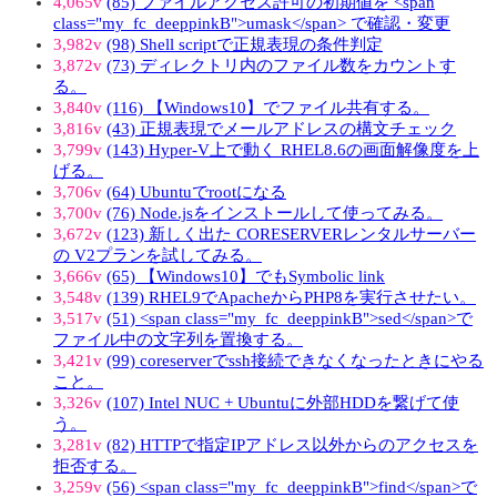
4,065v
(85) ファイルアクセス許可の初期値を <span
class="my_fc_deeppinkB">umask</span> で確認・変更
3,982v
(98) Shell scriptで正規表現の条件判定
3,872v
(73) ディレクトリ内のファイル数をカウントす
る。
3,840v
(116) 【Windows10】でファイル共有する。
3,816v
(43) 正規表現でメールアドレスの構文チェック
3,799v
(143) Hyper-V上で動く RHEL8.6の画面解像度を上
げる。
3,706v
(64) Ubuntuでrootになる
3,700v
(76) Node.jsをインストールして使ってみる。
3,672v
(123) 新しく出た CORESERVERレンタルサーバー
の V2プランを試してみる。
3,666v
(65) 【Windows10】でもSymbolic link
3,548v
(139) RHEL9でApacheからPHP8を実行させたい。
3,517v
(51) <span class="my_fc_deeppinkB">sed</span>で
ファイル中の文字列を置換する。
3,421v
(99) coreserverでssh接続できなくなったときにやる
こと。
3,326v
(107) Intel NUC + Ubuntuに外部HDDを繋げて使
う。
3,281v
(82) HTTPで指定IPアドレス以外からのアクセスを
拒否する。
3,259v
(56) <span class="my_fc_deeppinkB">find</span>で