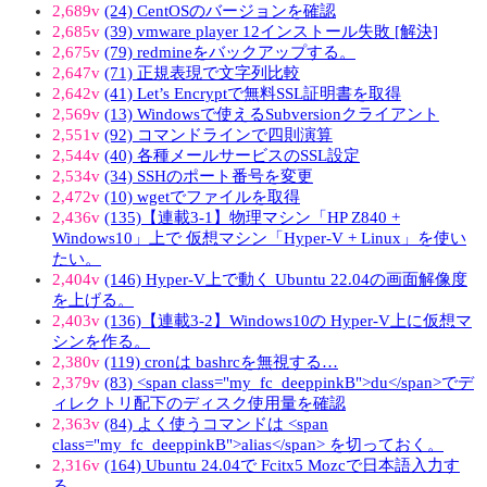
2,689v
(24) CentOSのバージョンを確認
2,685v
(39) vmware player 12インストール失敗 [解決]
2,675v
(79) redmineをバックアップする。
2,647v
(71) 正規表現で文字列比較
2,642v
(41) Let’s Encryptで無料SSL証明書を取得
2,569v
(13) Windowsで使えるSubversionクライアント
2,551v
(92) コマンドラインで四則演算
2,544v
(40) 各種メールサービスのSSL設定
2,534v
(34) SSHのポート番号を変更
2,472v
(10) wgetでファイルを取得
2,436v
(135)【連載3-1】物理マシン「HP Z840 +
Windows10」上で 仮想マシン「Hyper-V + Linux」を使い
たい。
2,404v
(146) Hyper-V上で動く Ubuntu 22.04の画面解像度
を上げる。
2,403v
(136)【連載3-2】Windows10の Hyper-V上に仮想マ
シンを作る。
2,380v
(119) cronは bashrcを無視する…
2,379v
(83) <span class="my_fc_deeppinkB">du</span>でデ
ィレクトリ配下のディスク使用量を確認
2,363v
(84) よく使うコマンドは <span
class="my_fc_deeppinkB">alias</span> を切っておく。
2,316v
(164) Ubuntu 24.04で Fcitx5 Mozcで日本語入力す
る。