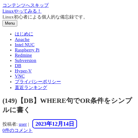
コンテンツへスキップ
Linuxやってみる！
Linux初心者による個人的な備忘録です。
Menu
はじめに
Apache
Intel NUC
Raspberry Pi
Redmine
Subversion
DB
Hyper-V
VNC
プライバシーポリシー
直近ランキング
(149)【DB】WHERE句でOR条件をシンプ
ルに書く
2023年12月14日
投稿者:
user
|
0件のコメント