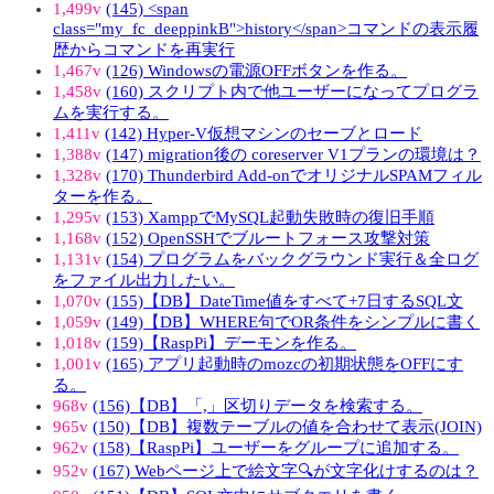
1,499v
(145) <span
class="my_fc_deeppinkB">history</span>コマンドの表示履
歴からコマンドを再実行
1,467v
(126) Windowsの電源OFFボタンを作る。
1,458v
(160) スクリプト内で他ユーザーになってプログラ
ムを実行する。
1,411v
(142) Hyper-V仮想マシンのセーブとロード
1,388v
(147) migration後の coreserver V1プランの環境は？
1,328v
(170) Thunderbird Add-onでオリジナルSPAMフィル
ターを作る。
1,295v
(153) XamppでMySQL起動失敗時の復旧手順
1,168v
(152) OpenSSHでブルートフォース攻撃対策
1,131v
(154) プログラムをバックグラウンド実行＆全ログ
をファイル出力したい。
1,070v
(155)【DB】DateTime値をすべて+7日するSQL文
1,059v
(149)【DB】WHERE句でOR条件をシンプルに書く
1,018v
(159)【RaspPi】デーモンを作る。
1,001v
(165) アプリ起動時のmozcの初期状態をOFFにす
る。
968v
(156)【DB】「,」区切りデータを検索する。
965v
(150)【DB】複数テーブルの値を合わせて表示(JOIN)
962v
(158)【RaspPi】ユーザーをグループに追加する。
952v
(167) Webページ上で絵文字🔍が文字化けするのは？