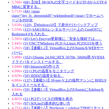
5,766v
(68)【DB】MySQLの文字コードをUTF-8からUTF-8
MB4に変更する。
5,713v
(44) <span
class="my_fc_deeppinkB">wkhtmltopdf</span>でホームペ
ージをPDF化
5,650v
(110) 【Windows10】で差分だけバックアップ
5,559v
(115) SAKURAレンタルサーバー上の CentOS7に
Redmine4.0を入れる。
5,505v
(45) Let’s Encrypt更新後に「安全な接続では…」
5,445v
(3) VNCでWindows PCからLinux PCのGUIを使う
5,202v
(58)【連載1-2】VirtualBox上のUbuntuをWEBサー
バーに
5,088v
(163) Ubuntu 24.04にRTX 5070ti, 5060ti用 NVIDIA
ドライバをインストールする。
5,044v
(49) htpasswdの作り方
4,996v
(31) CPUの温度をモニタリング
4,929v
(50) HDDの温度を知る。
4,884v
(137)【連載3-3】Hyper-V上の仮想マシンに RHEL9
をインストールする。
4,846v
(59)【連載1-3】VirtualBox上のUbuntuにXdebugを
入れる
4,803v
(21) PCIデバイスの情報を表示
4,756v
(97) SQLiteの基本的な使い方
4,751v
(61)【連載1-5】PhpStorm + xdebugでPHPリモート