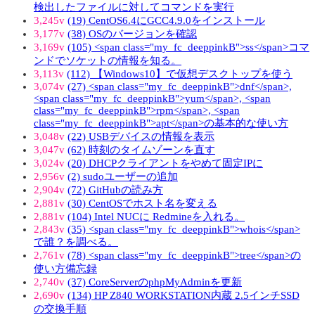
検出したファイルに対してコマンドを実行
3,245v
(19) CentOS6.4にGCC4.9.0をインストール
3,177v
(38) OSのバージョンを確認
3,169v
(105) <span class="my_fc_deeppinkB">ss</span>コマ
ンドでソケットの情報を知る。
3,113v
(112) 【Windows10】で仮想デスクトップを使う
3,074v
(27) <span class="my_fc_deeppinkB">dnf</span>,
<span class="my_fc_deeppinkB">yum</span>, <span
class="my_fc_deeppinkB">rpm</span>, <span
class="my_fc_deeppinkB">apt</span>の基本的な使い方
3,048v
(22) USBデバイスの情報を表示
3,047v
(62) 時刻のタイムゾーンを直す
3,024v
(20) DHCPクライアントをやめて固定IPに
2,956v
(2) sudoユーザーの追加
2,904v
(72) GitHubの読み方
2,881v
(30) CentOSでホスト名を変える
2,881v
(104) Intel NUCに Redmineを入れる。
2,843v
(35) <span class="my_fc_deeppinkB">whois</span>
で誰？を調べる。
2,761v
(78) <span class="my_fc_deeppinkB">tree</span>の
使い方備忘録
2,740v
(37) CoreServerのphpMyAdminを更新
2,690v
(134) HP Z840 WORKSTATION内蔵 2.5インチSSD
の交換手順