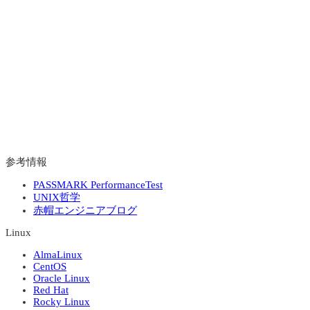
参考情報
PASSMARK PerformanceTest
UNIX哲学
赤帽エンジニアブログ
Linux
AlmaLinux
CentOS
Oracle Linux
Red Hat
Rocky Linux