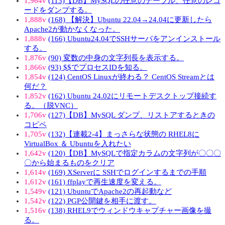
1,964v
(113)【DB】MySQLの任意のテーブル、任意のレコ
ードをダンプする。
1,888v
(168) 【解決】Ubuntu 22.04→24.04に更新したら
Apache2が動かなくなった。
1,888v
(166) Ubuntu24.04でSSHサーバをアンインストール
する。
1,876v
(90) 変数の中身の文字列長を表示する。
1,866v
(93) $$でプロセスIDを知る。
1,854v
(124) CentOS Linuxが終わる？ CentOS Streamとは
何だ？
1,852v
(162) Ubuntu 24.02にリモートデスクトップ接続す
る。（脱VNC）
1,706v
(127)【DB】MySQL ダンプ、リストアするときの
コピペ
1,705v
(132)【連載2-4】まっさらな状態の RHEL8に
VirtualBox ＆ Ubuntuを入れたい
1,642v
(120)【DB】MySQLで指定カラムの文字列が〇〇〇
〇から始まるものをクリア
1,614v
(169) XServerに SSHでログインするまでの手順
1,612v
(161) ffplayで再生速度を変える。
1,549v
(121) UbuntuでApache2の再起動など
1,542v
(122) PGP公開鍵を相手に渡す。
1,516v
(138) RHEL9でウィンドウキャプチャー画像を撮
る。