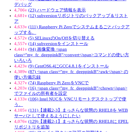
デバッグ
4,706v
(23) ハードウェア情報を表示
4,681v
(12) subversionリポジトリのバックアップ＆リスト
ア
4,633v
(111) Raspberry Pi Zeroでシステムまるごとバックア
ップする。
4,572v
(5) SELinuxのOn/Offを切り替える
4,557v
(14) subversionをインストール
4,441v
(94) 画像変換 <span
class="my_fc_deeppinkB">convert</span>コマンドの使い方
いろいろ
4,423v
(9) CentOS6.4にGCC4.8.1をインストール
4,389v
(87) <span class="my_fc_deeppinkB">awk</span> の
使い方備忘録
4,327v
(74) Raspberry Pi ZeroをVNCで
4,203v
(16) <span class="my_fc_deeppinkB">chown</span>
でファイルの所有者を設定
4,133v
(106) Intel NUCを VNCリモートデスクトップで使
う。
4,105v
(131)【連載2-3】まっさらな状態の RHEL8を WEB
サーバとして使えるようにしたい
4,076v
(129)【連載2-1】まっさらな状態の RHEL8に EPEL
リポジトリを追加