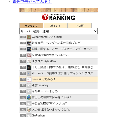
青色申告やってみる！
ランキング
ポイント
ブロ画
CyberMameCAN’s blog
11位
銀座大門ITベンダーの案件発信ブログ
12位
副業に関することや、プログラミング・サーバー関係
13位
Sunday Breezeサーバルーム
14位
ITブログ BytesBox
15位
下町三階建-日本での生活、自由研究、断片的な思考の記録
16位
ホームページ熊谷研究所 旧オフィシャルブログ
17位
Linuxやってみる！
18位
運営metaboy
19位
海外サーバーまとめ
20位
富士山の裾野で何かをつぶやく
21位
中目黒WEBデザインブログ
22位
あの夏は誰もいませんでした。
23位
GoPython
24位