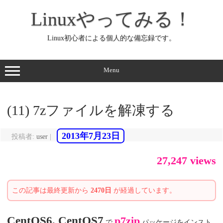
コ
ン
Linuxやってみる！
テ
ン
ツ
へ
Linux初心者による個人的な備忘録です。
ス
キ
ッ
プ
Menu
(11) 7zファイルを解凍する
2013年7月23日
投稿者:
user
|
27,247 views
この記事は最終更新から
2470日
が経過しています。
CentOS6, CentOS7
p7zip
で
パッケージをインスト