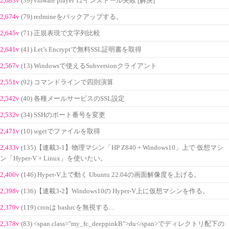
2,683v
(39) vmware player 12インストール失敗 [解決]
2,674v
(79) redmineをバックアップする。
2,645v
(71) 正規表現で文字列比較
2,641v
(41) Let’s Encryptで無料SSL証明書を取得
2,567v
(13) Windowsで使えるSubversionクライアント
2,551v
(92) コマンドラインで四則演算
2,542v
(40) 各種メールサービスのSSL設定
2,532v
(34) SSHのポート番号を変更
2,471v
(10) wgetでファイルを取得
2,433v
(135)【連載3-1】物理マシン「HP Z840 + Windows10」上で 仮想マシ
ン「Hyper-V + Linux」を使いたい。
2,400v
(146) Hyper-V上で動く Ubuntu 22.04の画面解像度を上げる。
2,398v
(136)【連載3-2】Windows10の Hyper-V上に仮想マシンを作る。
2,379v
(119) cronは bashrcを無視する…
2,378v
(83) <span class="my_fc_deeppinkB">du</span>でディレクトリ配下の