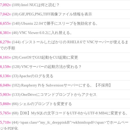
7,092v
(109) Intel NUCは何と読む？
7,042v
(18) GIF,JPEG,PNG,TIFF画像ファイル情報を表示
6,655v
(140) Ubuntu 22.04で勝手にスリープを無効化する。
6,381v
(46) VNC Viewer 6.0.2に入れ替える。
6,279v
(144) インストールしたばかりの RHEL8.6で VNCサーバーが使えるま
での手順
6,161v
(28) CentOSでGUI起動をCUI起動に変更
6,159v
(128) VNCサーバーの起動方法が変わる？
6,136v
(33) Apacheのログを見る
6,049v
(102) Raspberry Piを Subversionサーバーにする。【不採用】
5,903v
(133) OneDriveにコマンドプロンプトからアクセス
5,860v
(66) シェルのプロンプトを変更する
5,765v
(68)【DB】MySQLの文字コードをUTF-8からUTF-8 MB4に変更する。
5,710v
(44) <span class="my_fc_deeppinkB">wkhtmltopdf</span>でホームペー
ジをPDF化