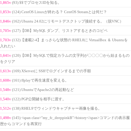
1,865v
(93) $$でプロセスIDを知る。
1,853v
(124) CentOS Linuxが終わる？ CentOS Streamとは何だ？
1,846v
(162) Ubuntu 24.02にリモートデスクトップ接続する。（脱VNC）
1,705v
(127)【DB】MySQL ダンプ、リストアするときのコピペ
1,703v
(132)【連載2-4】まっさらな状態の RHEL8に VirtualBox ＆ Ubuntuを
入れたい
1,641v
(120)【DB】MySQLで指定カラムの文字列が〇〇〇〇から始まるもの
をクリア
1,613v
(169) XServerに SSHでログインするまでの手順
1,608v
(161) ffplayで再生速度を変える。
1,548v
(121) UbuntuでApache2の再起動など
1,540v
(122) PGP公開鍵を相手に渡す。
1,512v
(138) RHEL9でウィンドウキャプチャー画像を撮る。
1,498v
(145) <span class="my_fc_deeppinkB">history</span>コマンドの表示履
歴からコマンドを再実行