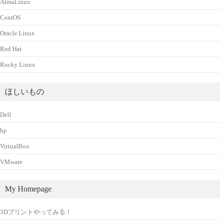
AlmaLinux
CentOS
Oracle Linux
Red Hat
Rocky Linux
ほしいもの
Dell
hp
VirtualBox
VMware
My Homepage
3Dプリントやってみる！