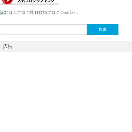
検
索:
広告