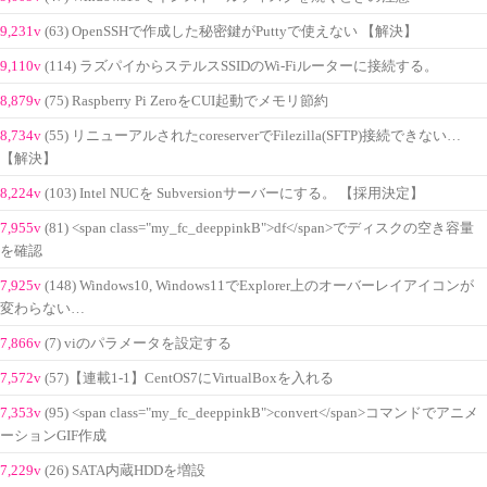
9,231v
(63) OpenSSHで作成した秘密鍵がPuttyで使えない 【解決】
9,110v
(114) ラズパイからステルスSSIDのWi-Fiルーターに接続する。
8,879v
(75) Raspberry Pi ZeroをCUI起動でメモリ節約
8,734v
(55) リニューアルされたcoreserverでFilezilla(SFTP)接続できない…
【解決】
8,224v
(103) Intel NUCを Subversionサーバーにする。 【採用決定】
7,955v
(81) <span class="my_fc_deeppinkB">df</span>でディスクの空き容量
を確認
7,925v
(148) Windows10, Windows11でExplorer上のオーバーレイアイコンが
変わらない…
7,866v
(7) viのパラメータを設定する
7,572v
(57)【連載1-1】CentOS7にVirtualBoxを入れる
7,353v
(95) <span class="my_fc_deeppinkB">convert</span>コマンドでアニメ
ーションGIF作成
7,229v
(26) SATA内蔵HDDを増設