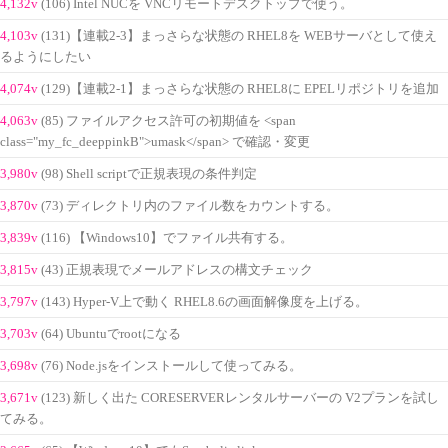
4,132v
(106) Intel NUCを VNCリモートデスクトップで使う。
4,103v
(131)【連載2-3】まっさらな状態の RHEL8を WEBサーバとして使え
るようにしたい
4,074v
(129)【連載2-1】まっさらな状態の RHEL8に EPELリポジトリを追加
4,063v
(85) ファイルアクセス許可の初期値を <span
class="my_fc_deeppinkB">umask</span> で確認・変更
3,980v
(98) Shell scriptで正規表現の条件判定
3,870v
(73) ディレクトリ内のファイル数をカウントする。
3,839v
(116) 【Windows10】でファイル共有する。
3,815v
(43) 正規表現でメールアドレスの構文チェック
3,797v
(143) Hyper-V上で動く RHEL8.6の画面解像度を上げる。
3,703v
(64) Ubuntuでrootになる
3,698v
(76) Node.jsをインストールして使ってみる。
3,671v
(123) 新しく出た CORESERVERレンタルサーバーの V2プランを試し
てみる。