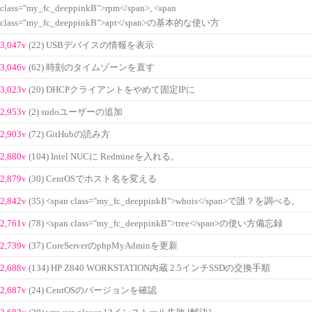
class="my_fc_deeppinkB">rpm</span>, <span
class="my_fc_deeppinkB">apt</span>の基本的な使い方
3,047v
(22) USBデバイスの情報を表示
3,046v
(62) 時刻のタイムゾーンを直す
3,023v
(20) DHCPクライアントをやめて固定IPに
2,953v
(2) sudoユーザーの追加
2,903v
(72) GitHubの読み方
2,880v
(104) Intel NUCに Redmineを入れる。
2,879v
(30) CentOSでホスト名を変える
2,842v
(35) <span class="my_fc_deeppinkB">whois</span>で誰？を調べる。
2,761v
(78) <span class="my_fc_deeppinkB">tree</span>の使い方備忘録
2,739v
(37) CoreServerのphpMyAdminを更新
2,688v
(134) HP Z840 WORKSTATION内蔵 2.5インチSSDの交換手順
2,687v
(24) CentOSのバージョンを確認