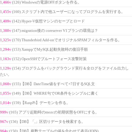
1,466v
(126) Windowsの電源OFFボタンを作る。
1,455v
(160) スクリプト内で他ユーザーになってプログラムを実行する。
1,409v
(142) Hyper-V仮想マシンのセーブとロード
1,388v
(147) migration後の coreserver V1プランの環境は？
1,325v
(170) Thunderbird Add-onでオリジナルSPAMフィルターを作る。
1,294v
(153) XamppでMySQL起動失敗時の復旧手順
1,163v
(152) OpenSSHでブルートフォース攻撃対策
1,129v
(154) プログラムをバックグラウンド実行＆全ログをファイル出力し
たい。
1,068v
(155)【DB】DateTime値をすべて+7日するSQL文
1,055v
(149)【DB】WHERE句でOR条件をシンプルに書く
1,014v
(159)【RaspPi】デーモンを作る。
999v
(165) アプリ起動時のmozcの初期状態をOFFにする。
967v
(156)【DB】「,」区切りデータを検索する。
964v
(150)【DB】複数テーブルの値を合わせて表示(JOIN)