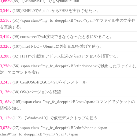
3,665v
(65) 【Windows10】でもSymbolic link
3,546v
(139) RHEL9でApacheからPHP8を実行させたい。
3,516v
(51) <span class="my_fc_deeppinkB">sed</span>でファイル中の文字列
を置換する。
3,419v
(99) coreserverでssh接続できなくなったときにやること。
3,326v
(107) Intel NUC + Ubuntuに外部HDDを繋げて使う。
3,280v
(82) HTTPで指定IPアドレス以外からのアクセスを拒否する。
3,258v
(56) <span class="my_fc_deeppinkB">find</span>で検出したファイルに
対してコマンドを実行
3,245v
(19) CentOS6.4にGCC4.9.0をインストール
3,176v
(38) OSのバージョンを確認
3,168v
(105) <span class="my_fc_deeppinkB">ss</span>コマンドでソケットの
情報を知る。
3,113v
(112) 【Windows10】で仮想デスクトップを使う
3,073v
(27) <span class="my_fc_deeppinkB">dnf</span>, <span
class="my_fc_deeppinkB">yum</span>, <span