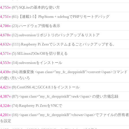
4,755v
(97) SQLiteの基本的な使い方
4,751v
(61)【連載1-5】PhpStorm + xdebugでPHPリモートデバッグ
4,706v
(23) ハードウェア情報を表示
4,678v
(12) subversionリポジトリのバックアップ＆リストア
4,632v
(111) Raspberry Pi Zeroでシステムまるごとバックアップする。
4,571v
(5) SELinuxのOn/Offを切り替える
4,553v
(14) subversionをインストール
4,439v
(94) 画像変換 <span class="my_fc_deeppinkB">convert</span>コマンド
の使い方いろいろ
4,421v
(9) CentOS6.4にGCC4.8.1をインストール
4,387v
(87) <span class="my_fc_deeppinkB">awk</span> の使い方備忘録
4,324v
(74) Raspberry Pi ZeroをVNCで
4,201v
(16) <span class="my_fc_deeppinkB">chown</span>でファイルの所有者
を設定