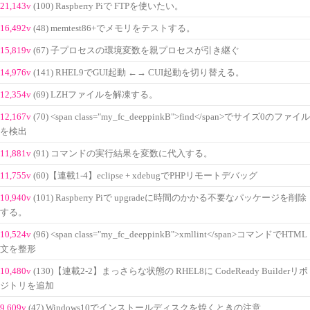
21,143v
(100) Raspberry Piで FTPを使いたい。
16,492v
(48) memtest86+でメモリをテストする。
15,819v
(67) 子プロセスの環境変数を親プロセスが引き継ぐ
14,976v
(141) RHEL9でGUI起動 ←→ CUI起動を切り替える。
12,354v
(69) LZHファイルを解凍する。
12,167v
(70) <span class="my_fc_deeppinkB">find</span>でサイズ0のファイル
を検出
11,881v
(91) コマンドの実行結果を変数に代入する。
11,755v
(60)【連載1-4】eclipse + xdebugでPHPリモートデバッグ
10,940v
(101) Raspberry Piで upgradeに時間のかかる不要なパッケージを削除
する。
10,524v
(96) <span class="my_fc_deeppinkB">xmllint</span>コマンドでHTML
文を整形
10,480v
(130)【連載2-2】まっさらな状態の RHEL8に CodeReady Builderリポ
ジトリを追加
9,609v
(47) Windows10でインストールディスクを焼くときの注意