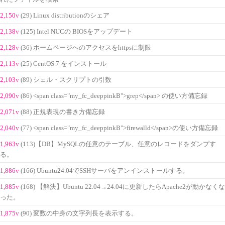
2,150v
(29) Linux distributionのシェア
2,138v
(125) Intel NUCの BIOSをアップデート
2,128v
(36) ホームページへのアクセスをhttpsに制限
2,113v
(25) CentOS 7 をインストール
2,103v
(89) シェル・スクリプトの引数
2,090v
(86) <span class="my_fc_deeppinkB">grep</span> の使い方備忘録
2,071v
(88) 正規表現の書き方備忘録
2,040v
(77) <span class="my_fc_deeppinkB">firewalld</span>の使い方備忘録
1,963v
(113)【DB】MySQLの任意のテーブル、任意のレコードをダンプす
る。
1,886v
(166) Ubuntu24.04でSSHサーバをアンインストールする。
1,885v
(168) 【解決】Ubuntu 22.04→24.04に更新したらApache2が動かなくな
った。
1,875v
(90) 変数の中身の文字列長を表示する。