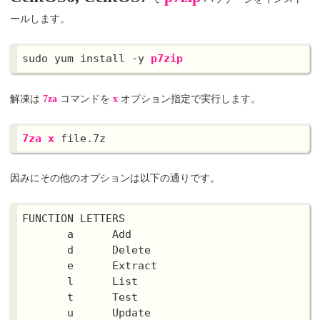
ールします。
sudo yum install -y 
p7zip
解凍は
7za
コマンドを
x
オプション指定で実行します。
7za x
因みにその他のオプションは以下の通りです。
FUNCTION LETTERS

       a      Add

       d      Delete

       e      Extract

       l      List

       t      Test

       u      Update
