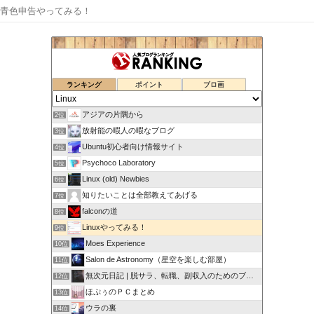
青色申告やってみる！
ランキング
ポイント
ブロ画
アジアの片隅から
2位
放射能の暇人の暇なブログ
3位
Ubuntu初心者向け情報サイト
4位
Psychoco Laboratory
5位
Linux (old) Newbies
6位
知りたいことは全部教えてあげる
7位
falconの道
8位
Linuxやってみる！
9位
Moes Experience
10位
Salon de Astronomy（星空を楽しむ部屋）
11位
無次元日記 | 脱サラ、転職、副収入のためのブログ
12位
ほぷぅのＰＣまとめ
13位
ウラの裏
14位