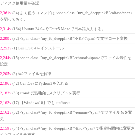
ディスク使用量を確認
2,361v
(84) よく使うコマンドは <span class="my_fc_deeppinkB">alias</span>
を切っておく。
2,314v
(164) Ubuntu 24.04で Fcitx5 Mozcで日本語入力する。
2,299v
(32) <span class="my_fc_deeppinkB">NKF</span>で文字コード変換
2,253v
(1) CentOS 6.4をインストール
2,244v
(15) <span class="my_fc_deeppinkB">chmod</span>でファイル属性を
設定
2,205v
(8) bz2ファイルを解凍
2,196v
(42) CentOS7にPython3を入れる
2,183v
(53) crondで定期的にスクリプトを実行
2,162v
(17) 【Windows10】でも etc/hosts
2,162v
(52) <span class="my_fc_deeppinkB">rename</span>でファイル名を変
更
2,159v
(54) <span class="my_fc_deeppinkB">find</span>で指定時間内に変更さ
れたファイルを検索