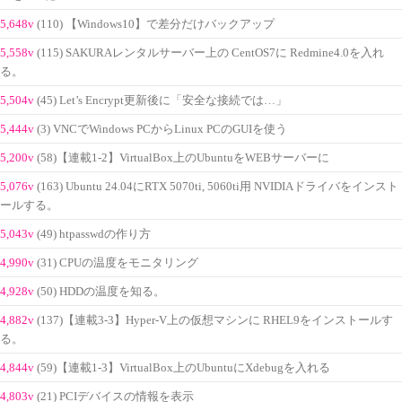
5,648v
(110) 【Windows10】で差分だけバックアップ
5,558v
(115) SAKURAレンタルサーバー上の CentOS7に Redmine4.0を入れ
る。
5,504v
(45) Let’s Encrypt更新後に「安全な接続では…」
5,444v
(3) VNCでWindows PCからLinux PCのGUIを使う
5,200v
(58)【連載1-2】VirtualBox上のUbuntuをWEBサーバーに
5,076v
(163) Ubuntu 24.04にRTX 5070ti, 5060ti用 NVIDIAドライバをインスト
ールする。
5,043v
(49) htpasswdの作り方
4,990v
(31) CPUの温度をモニタリング
4,928v
(50) HDDの温度を知る。
4,882v
(137)【連載3-3】Hyper-V上の仮想マシンに RHEL9をインストールす
る。
4,844v
(59)【連載1-3】VirtualBox上のUbuntuにXdebugを入れる
4,803v
(21) PCIデバイスの情報を表示