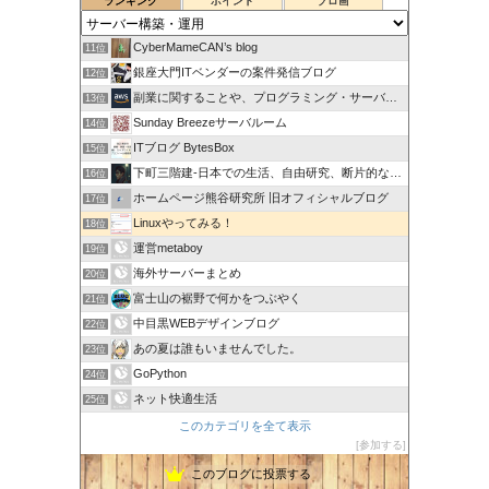
ランキング
ポイント
ブロ画
CyberMameCAN’s blog
11位
銀座大門ITベンダーの案件発信ブログ
12位
副業に関することや、プログラミング・サーバー関係
13位
Sunday Breezeサーバルーム
14位
ITブログ BytesBox
15位
下町三階建-日本での生活、自由研究、断片的な思考の記録
16位
ホームページ熊谷研究所 旧オフィシャルブログ
17位
Linuxやってみる！
18位
運営metaboy
19位
海外サーバーまとめ
20位
富士山の裾野で何かをつぶやく
21位
中目黒WEBデザインブログ
22位
あの夏は誰もいませんでした。
23位
GoPython
24位
ネット快適生活
25位
このカテゴリを全て表示
参加する
このブログに投票する