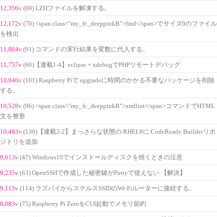
12,356v
(69) LZHファイルを解凍する。
12,172v
(70) <span class="my_fc_deeppinkB">find</span>でサイズ0のファイル
を検出
11,884v
(91) コマンドの実行結果を変数に代入する。
11,757v
(60)【連載1-4】eclipse + xdebugでPHPリモートデバッグ
10,946v
(101) Raspberry Piで upgradeに時間のかかる不要なパッケージを削除
する。
10,528v
(96) <span class="my_fc_deeppinkB">xmllint</span>コマンドでHTML
文を整形
10,483v
(130)【連載2-2】まっさらな状態の RHEL8に CodeReady Builderリポ
ジトリを追加
9,613v
(47) Windows10でインストールディスクを焼くときの注意
9,235v
(63) OpenSSHで作成した秘密鍵がPuttyで使えない 【解決】
9,115v
(114) ラズパイからステルスSSIDのWi-Fiルーターに接続する。
8,883v
(75) Raspberry Pi ZeroをCUI起動でメモリ節約