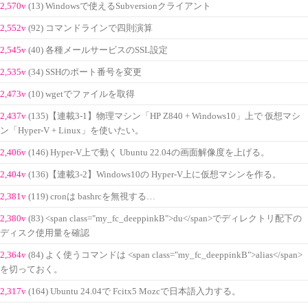
2,570v
(13) Windowsで使えるSubversionクライアント
2,552v
(92) コマンドラインで四則演算
2,545v
(40) 各種メールサービスのSSL設定
2,535v
(34) SSHのポート番号を変更
2,473v
(10) wgetでファイルを取得
2,437v
(135)【連載3-1】物理マシン「HP Z840 + Windows10」上で 仮想マシ
ン「Hyper-V + Linux」を使いたい。
2,406v
(146) Hyper-V上で動く Ubuntu 22.04の画面解像度を上げる。
2,404v
(136)【連載3-2】Windows10の Hyper-V上に仮想マシンを作る。
2,381v
(119) cronは bashrcを無視する…
2,380v
(83) <span class="my_fc_deeppinkB">du</span>でディレクトリ配下の
ディスク使用量を確認
2,364v
(84) よく使うコマンドは <span class="my_fc_deeppinkB">alias</span>
を切っておく。
2,317v
(164) Ubuntu 24.04で Fcitx5 Mozcで日本語入力する。