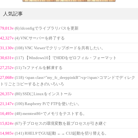
人気記事
79,013v
(6) ldconfigでライブラリパスを更新
42,327v
(4) VNCサーバーを終了する
31,130v
(108) VNC Viewerでクリップボードを共有したい。
30,631v
(117) 【Windows10】でHDDをゼロフィル・フォーマット
27,252v
(11) 7zファイルを解凍する
27,068v
(118) <span class="my_fc_deeppinkB">cp</span>コマンドでディレク
トリごとコピーするときのいろいろ
26,357v
(80) SSDにLinuxをインストール
21,147v
(100) Raspberry Piで FTPを使いたい。
16,495v
(48) memtest86+でメモリをテストする。
15,824v
(67) 子プロセスの環境変数を親プロセスが引き継ぐ
14,985v
(141) RHEL9でGUI起動 ←→ CUI起動を切り替える。