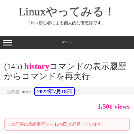
コ
ン
Linuxやってみる！
テ
ン
ツ
へ
Linux初心者による個人的な備忘録です。
ス
キ
ッ
プ
Menu
(145)
history
コマンドの表示履歴
からコマンドを再実行
2022年7月18日
投稿者:
user
|
1,501 views
この記事は最終更新から
1244日
が経過しています。