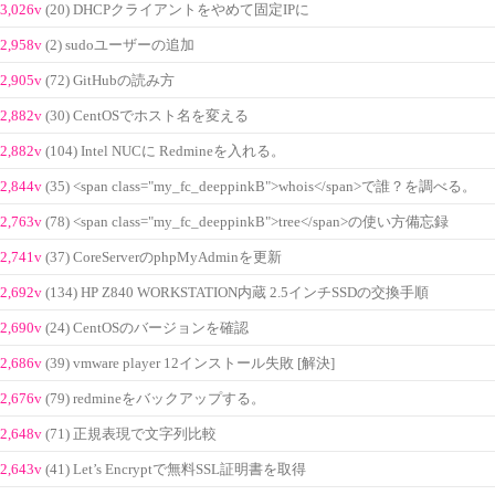
3,026v
(20) DHCPクライアントをやめて固定IPに
2,958v
(2) sudoユーザーの追加
2,905v
(72) GitHubの読み方
2,882v
(30) CentOSでホスト名を変える
2,882v
(104) Intel NUCに Redmineを入れる。
2,844v
(35) <span class="my_fc_deeppinkB">whois</span>で誰？を調べる。
2,763v
(78) <span class="my_fc_deeppinkB">tree</span>の使い方備忘録
2,741v
(37) CoreServerのphpMyAdminを更新
2,692v
(134) HP Z840 WORKSTATION内蔵 2.5インチSSDの交換手順
2,690v
(24) CentOSのバージョンを確認
2,686v
(39) vmware player 12インストール失敗 [解決]
2,676v
(79) redmineをバックアップする。
2,648v
(71) 正規表現で文字列比較
2,643v
(41) Let’s Encryptで無料SSL証明書を取得