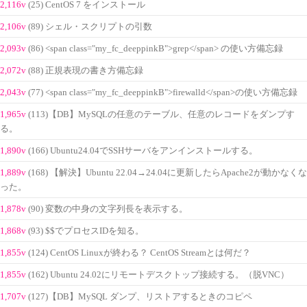
2,116v
(25) CentOS 7 をインストール
2,106v
(89) シェル・スクリプトの引数
2,093v
(86) <span class="my_fc_deeppinkB">grep</span> の使い方備忘録
2,072v
(88) 正規表現の書き方備忘録
2,043v
(77) <span class="my_fc_deeppinkB">firewalld</span>の使い方備忘録
1,965v
(113)【DB】MySQLの任意のテーブル、任意のレコードをダンプす
る。
1,890v
(166) Ubuntu24.04でSSHサーバをアンインストールする。
1,889v
(168) 【解決】Ubuntu 22.04→24.04に更新したらApache2が動かなくな
った。
1,878v
(90) 変数の中身の文字列長を表示する。
1,868v
(93) $$でプロセスIDを知る。
1,855v
(124) CentOS Linuxが終わる？ CentOS Streamとは何だ？
1,855v
(162) Ubuntu 24.02にリモートデスクトップ接続する。（脱VNC）
1,707v
(127)【DB】MySQL ダンプ、リストアするときのコピペ