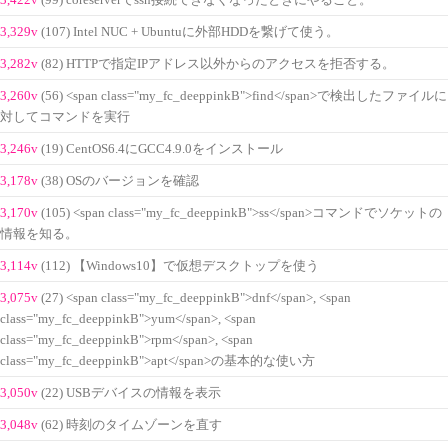
3,329v
(107) Intel NUC + Ubuntuに外部HDDを繋げて使う。
3,282v
(82) HTTPで指定IPアドレス以外からのアクセスを拒否する。
3,260v
(56) <span class="my_fc_deeppinkB">find</span>で検出したファイルに
対してコマンドを実行
3,246v
(19) CentOS6.4にGCC4.9.0をインストール
3,178v
(38) OSのバージョンを確認
3,170v
(105) <span class="my_fc_deeppinkB">ss</span>コマンドでソケットの
情報を知る。
3,114v
(112) 【Windows10】で仮想デスクトップを使う
3,075v
(27) <span class="my_fc_deeppinkB">dnf</span>, <span
class="my_fc_deeppinkB">yum</span>, <span
class="my_fc_deeppinkB">rpm</span>, <span
class="my_fc_deeppinkB">apt</span>の基本的な使い方
3,050v
(22) USBデバイスの情報を表示
3,048v
(62) 時刻のタイムゾーンを直す