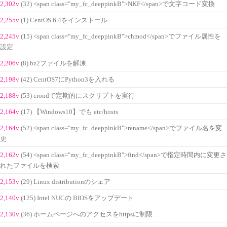
2,302v
(32) <span class="my_fc_deeppinkB">NKF</span>で文字コード変換
2,255v
(1) CentOS 6.4をインストール
2,245v
(15) <span class="my_fc_deeppinkB">chmod</span>でファイル属性を
設定
2,206v
(8) bz2ファイルを解凍
2,198v
(42) CentOS7にPython3を入れる
2,188v
(53) crondで定期的にスクリプトを実行
2,164v
(17) 【Windows10】でも etc/hosts
2,164v
(52) <span class="my_fc_deeppinkB">rename</span>でファイル名を変
更
2,162v
(54) <span class="my_fc_deeppinkB">find</span>で指定時間内に変更さ
れたファイルを検索
2,153v
(29) Linux distributionのシェア
2,140v
(125) Intel NUCの BIOSをアップデート
2,130v
(36) ホームページへのアクセスをhttpsに制限