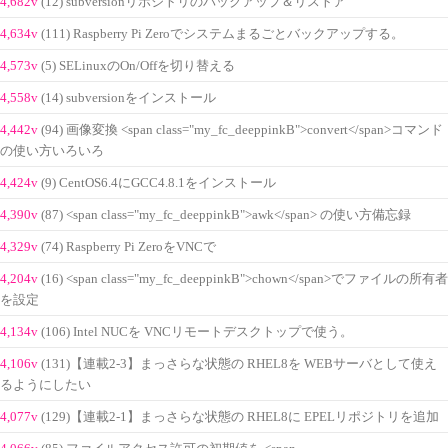
4,682v
(12) subversionリポジトリのバックアップ＆リストア
4,634v
(111) Raspberry Pi Zeroでシステムまるごとバックアップする。
4,573v
(5) SELinuxのOn/Offを切り替える
4,558v
(14) subversionをインストール
4,442v
(94) 画像変換 <span class="my_fc_deeppinkB">convert</span>コマンド
の使い方いろいろ
4,424v
(9) CentOS6.4にGCC4.8.1をインストール
4,390v
(87) <span class="my_fc_deeppinkB">awk</span> の使い方備忘録
4,329v
(74) Raspberry Pi ZeroをVNCで
4,204v
(16) <span class="my_fc_deeppinkB">chown</span>でファイルの所有者
を設定
4,134v
(106) Intel NUCを VNCリモートデスクトップで使う。
4,106v
(131)【連載2-3】まっさらな状態の RHEL8を WEBサーバとして使え
るようにしたい
4,077v
(129)【連載2-1】まっさらな状態の RHEL8に EPELリポジトリを追加