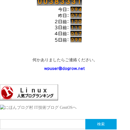
何かありましたらご連絡ください。
検
索: