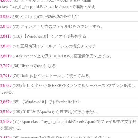
4,066v
(85) ファイルアクセス許可の初期値を <span
class="my_fc_deeppinkB">umask</span> で確認・変更
3,983v
(98) Shell scriptで正規表現の条件判定
3,873v
(73) ディレクトリ内のファイル数をカウントする。
3,841v
(116) 【Windows10】でファイル共有する。
3,818v
(43) 正規表現でメールアドレスの構文チェック
3,801v
(143) Hyper-V上で動く RHEL8.6の画面解像度を上げる。
3,707v
(64) Ubuntuでrootになる
3,701v
(76) Node.jsをインストールして使ってみる。
3,673v
(123) 新しく出た CORESERVERレンタルサーバーの V2プランを試し
てみる。
3,667v
(65) 【Windows10】でもSymbolic link
3,550v
(139) RHEL9でApacheからPHP8を実行させたい。
3,518v
(51) <span class="my_fc_deeppinkB">sed</span>でファイル中の文字列
を置換する。
3,422v
(99) coreserverでssh接続できなくなったときにやること。