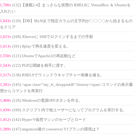
1,706v
(132)【連載2-4】まっさらな状態の RHEL8に VirtualBox ＆ Ubuntuを
入れたい
1,643v
(120)【DB】MySQLで指定カラムの文字列が〇〇〇〇から始まるもの
をクリア
1,615v
(169) XServerに SSHでログインするまでの手順
1,613v
(161) ffplayで再生速度を変える。
1,550v
(121) UbuntuでApache2の再起動など
1,543v
(122) PGP公開鍵を相手に渡す。
1,517v
(138) RHEL9でウィンドウキャプチャー画像を撮る。
1,501v
(145) <span class="my_fc_deeppinkB">history</span>コマンドの表示履
歴からコマンドを再実行
1,468v
(126) Windowsの電源OFFボタンを作る。
1,459v
(160) スクリプト内で他ユーザーになってプログラムを実行する。
1,412v
(142) Hyper-V仮想マシンのセーブとロード
1,389v
(147) migration後の coreserver V1プランの環境は？