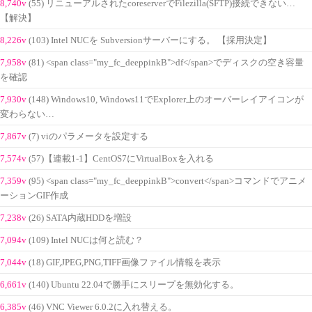
8,740v
(55) リニューアルされたcoreserverでFilezilla(SFTP)接続できない…
【解決】
8,226v
(103) Intel NUCを Subversionサーバーにする。 【採用決定】
7,958v
(81) <span class="my_fc_deeppinkB">df</span>でディスクの空き容量
を確認
7,930v
(148) Windows10, Windows11でExplorer上のオーバーレイアイコンが
変わらない…
7,867v
(7) viのパラメータを設定する
7,574v
(57)【連載1-1】CentOS7にVirtualBoxを入れる
7,359v
(95) <span class="my_fc_deeppinkB">convert</span>コマンドでアニメ
ーションGIF作成
7,238v
(26) SATA内蔵HDDを増設
7,094v
(109) Intel NUCは何と読む？
7,044v
(18) GIF,JPEG,PNG,TIFF画像ファイル情報を表示
6,661v
(140) Ubuntu 22.04で勝手にスリープを無効化する。
6,385v
(46) VNC Viewer 6.0.2に入れ替える。