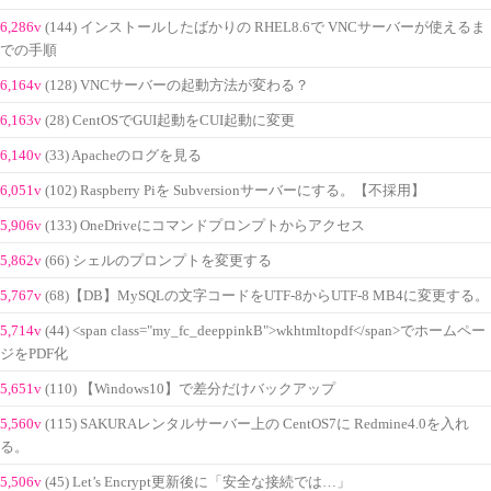
6,286v
(144) インストールしたばかりの RHEL8.6で VNCサーバーが使えるま
での手順
6,164v
(128) VNCサーバーの起動方法が変わる？
6,163v
(28) CentOSでGUI起動をCUI起動に変更
6,140v
(33) Apacheのログを見る
6,051v
(102) Raspberry Piを Subversionサーバーにする。【不採用】
5,906v
(133) OneDriveにコマンドプロンプトからアクセス
5,862v
(66) シェルのプロンプトを変更する
5,767v
(68)【DB】MySQLの文字コードをUTF-8からUTF-8 MB4に変更する。
5,714v
(44) <span class="my_fc_deeppinkB">wkhtmltopdf</span>でホームペー
ジをPDF化
5,651v
(110) 【Windows10】で差分だけバックアップ
5,560v
(115) SAKURAレンタルサーバー上の CentOS7に Redmine4.0を入れ
る。
5,506v
(45) Let’s Encrypt更新後に「安全な接続では…」