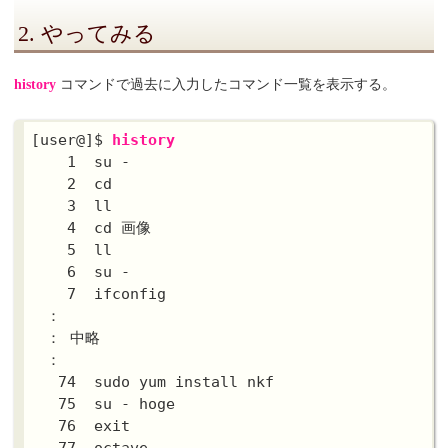
2. やってみる
history
コマンドで過去に入力したコマンド一覧を表示する。
[user@]$ 
history
    1  su -

    2  cd

    3  ll

    4  cd 画像

    5  ll

    6  su -

    7  ifconfig

　：

　： 中略

　：

   74  sudo yum install nkf

   75  su - hoge

   76  exit

   77  octave
