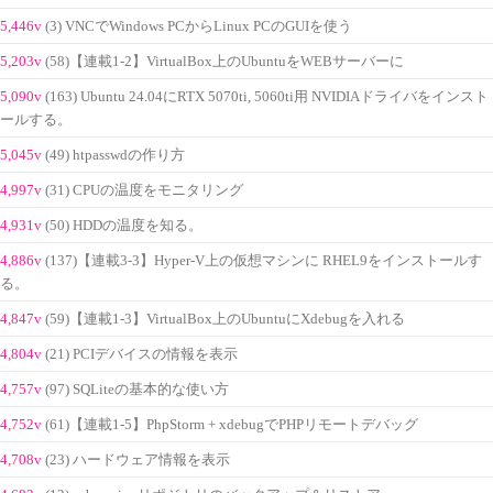
5,446v
(3) VNCでWindows PCからLinux PCのGUIを使う
5,203v
(58)【連載1-2】VirtualBox上のUbuntuをWEBサーバーに
5,090v
(163) Ubuntu 24.04にRTX 5070ti, 5060ti用 NVIDIAドライバをインスト
ールする。
5,045v
(49) htpasswdの作り方
4,997v
(31) CPUの温度をモニタリング
4,931v
(50) HDDの温度を知る。
4,886v
(137)【連載3-3】Hyper-V上の仮想マシンに RHEL9をインストールす
る。
4,847v
(59)【連載1-3】VirtualBox上のUbuntuにXdebugを入れる
4,804v
(21) PCIデバイスの情報を表示
4,757v
(97) SQLiteの基本的な使い方
4,752v
(61)【連載1-5】PhpStorm + xdebugでPHPリモートデバッグ
4,708v
(23) ハードウェア情報を表示