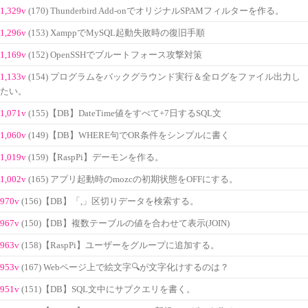
1,329v
(170) Thunderbird Add-onでオリジナルSPAMフィルターを作る。
1,296v
(153) XamppでMySQL起動失敗時の復旧手順
1,169v
(152) OpenSSHでブルートフォース攻撃対策
1,133v
(154) プログラムをバックグラウンド実行＆全ログをファイル出力し
たい。
1,071v
(155)【DB】DateTime値をすべて+7日するSQL文
1,060v
(149)【DB】WHERE句でOR条件をシンプルに書く
1,019v
(159)【RaspPi】デーモンを作る。
1,002v
(165) アプリ起動時のmozcの初期状態をOFFにする。
970v
(156)【DB】「,」区切りデータを検索する。
967v
(150)【DB】複数テーブルの値を合わせて表示(JOIN)
963v
(158)【RaspPi】ユーザーをグループに追加する。
953v
(167) Webページ上で絵文字🔍が文字化けするのは？
951v
(151)【DB】SQL文中にサブクエリを書く。