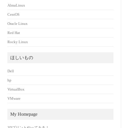
AlmaLinux
CentOS
Oracle Linux
Red Hat
Rocky Linux
ほしいもの
Dell
hp
VirtualBox
VMware
My Homepage
3Dプリントやってみる！