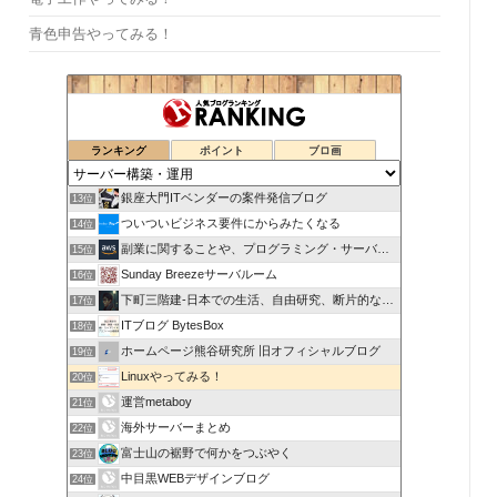
青色申告やってみる！
ランキング
ポイント
ブロ画
銀座大門ITベンダーの案件発信ブログ
13位
ついついビジネス要件にからみたくなる
14位
副業に関することや、プログラミング・サーバー関係
15位
Sunday Breezeサーバルーム
16位
下町三階建-日本での生活、自由研究、断片的な思考の記録
17位
ITブログ BytesBox
18位
ホームページ熊谷研究所 旧オフィシャルブログ
19位
Linuxやってみる！
20位
運営metaboy
21位
海外サーバーまとめ
22位
富士山の裾野で何かをつぶやく
23位
中目黒WEBデザインブログ
24位