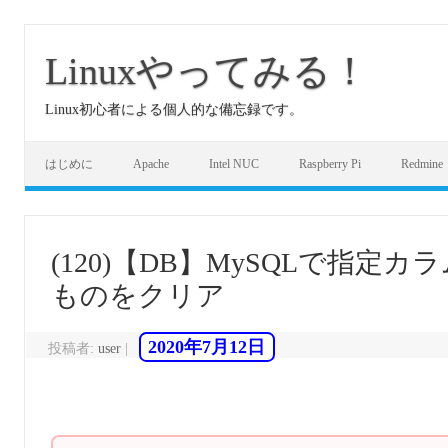
コ
ン
テ
Linuxやってみる！
ン
ツ
へ
Linux初心者による個人的な備忘録です。
ス
キ
ッ
プ
はじめに
Apache
Intel NUC
Raspberry Pi
Redmine
(120)【DB】MySQLで指
ものをクリア
2020年7月12日
投稿者:
user
|