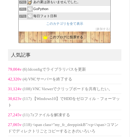
あの夏は誰もいませんでした。
25位
GoPython
26位
毎日フォト日和
27位
このカテゴリを全て表示
参加する
このブログに投票する
人気記事
79,004v
(6) ldconfigでライブラリパスを更新
42,320v
(4) VNCサーバーを終了する
31,124v
(108) VNC Viewerでクリップボードを共有したい。
30,623v
(117) 【Windows10】でHDDをゼロフィル・フォーマッ
ト
27,245v
(11) 7zファイルを解凍する
27,065v
(118) <span class="my_fc_deeppinkB">cp</span>コマン
ドでディレクトリごとコピーするときのいろいろ