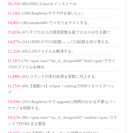
26,353v
(80) SSDにLinuxをインストール
21,142v
(100) Raspberry Piで FTPを使いたい。
16,491v
(48) memtest86+でメモリをテストする。
15,819v
(67) 子プロセスの環境変数を親プロセスが引き継ぐ
14,975v
(141) RHEL9でGUI起動 ←→ CUI起動を切り替える。
12,353v
(69) LZHファイルを解凍する。
12,167v
(70) <span class="my_fc_deeppinkB">find</span>でサイ
ズ0のファイルを検出
11,880v
(91) コマンドの実行結果を変数に代入する。
11,755v
(60)【連載1-4】eclipse + xdebugでPHPリモートデバッ
グ
10,939v
(101) Raspberry Piで upgradeに時間のかかる不要なパッ
ケージを削除する。
10,523v
(96) <span class="my_fc_deeppinkB">xmllint</span>コマ
ンドでHTML文を整形