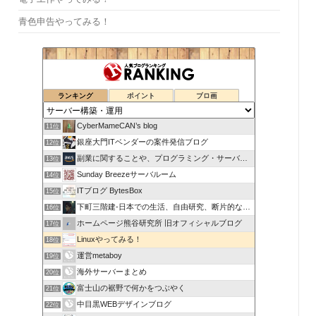
青色申告やってみる！
ランキング
ポイント
ブロ画
CyberMameCAN’s blog
11位
銀座大門ITベンダーの案件発信ブログ
12位
副業に関することや、プログラミング・サーバー関係
13位
Sunday Breezeサーバルーム
14位
ITブログ BytesBox
15位
下町三階建-日本での生活、自由研究、断片的な思考の記録
16位
ホームページ熊谷研究所 旧オフィシャルブログ
17位
Linuxやってみる！
18位
運営metaboy
19位
海外サーバーまとめ
20位
富士山の裾野で何かをつぶやく
21位
中目黒WEBデザインブログ
22位