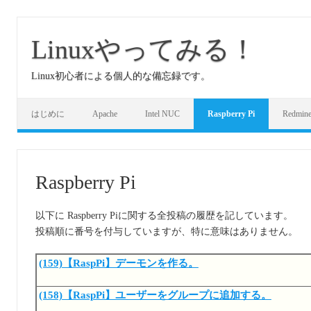
コ
ン
テ
Linuxやってみる！
ン
ツ
へ
Linux初心者による個人的な備忘録です。
ス
キ
ッ
プ
はじめに
Apache
Intel NUC
Raspberry Pi
Redmin
Raspberry Pi
以下に Raspberry Piに関する全投稿の履歴を記しています。
投稿順に番号を付与していますが、特に意味はありません。
(159)【RaspPi】デーモンを作る。
(158)【RaspPi】ユーザーをグループに追加する。