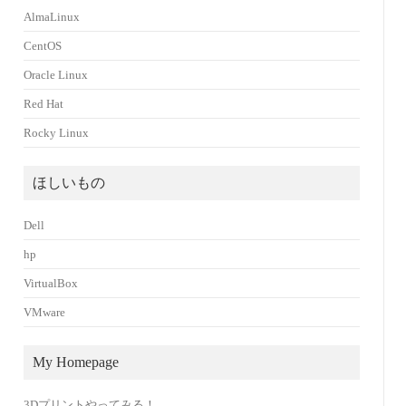
AlmaLinux
CentOS
Oracle Linux
Red Hat
Rocky Linux
ほしいもの
Dell
hp
VirtualBox
VMware
My Homepage
3Dプリントやってみる！