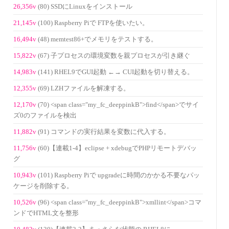
26,356v
(80) SSDにLinuxをインストール
21,145v
(100) Raspberry Piで FTPを使いたい。
16,494v
(48) memtest86+でメモリをテストする。
15,822v
(67) 子プロセスの環境変数を親プロセスが引き継ぐ
14,983v
(141) RHEL9でGUI起動 ←→ CUI起動を切り替える。
12,355v
(69) LZHファイルを解凍する。
12,170v
(70) <span class="my_fc_deeppinkB">find</span>でサイ
ズ0のファイルを検出
11,882v
(91) コマンドの実行結果を変数に代入する。
11,756v
(60)【連載1-4】eclipse + xdebugでPHPリモートデバッ
グ
10,943v
(101) Raspberry Piで upgradeに時間のかかる不要なパッ
ケージを削除する。
10,526v
(96) <span class="my_fc_deeppinkB">xmllint</span>コマ
ンドでHTML文を整形