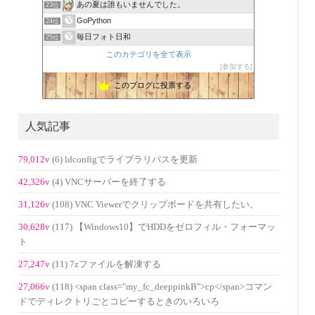
あの夏は誰もいませんでした。
23位
GoPython
24位
毎日フォト日和
25位
このカテゴリを全て表示
参加する
このブログに投票する
人気記事
79,012v
(6) ldconfigでライブラリパスを更新
42,326v
(4) VNCサーバーを終了する
31,126v
(108) VNC Viewerでクリップボードを共有したい。
30,628v
(117) 【Windows10】でHDDをゼロフィル・フォーマッ
ト
27,247v
(11) 7zファイルを解凍する
27,066v
(118) <span class="my_fc_deeppinkB">cp</span>コマン
ドでディレクトリごとコピーするときのいろいろ