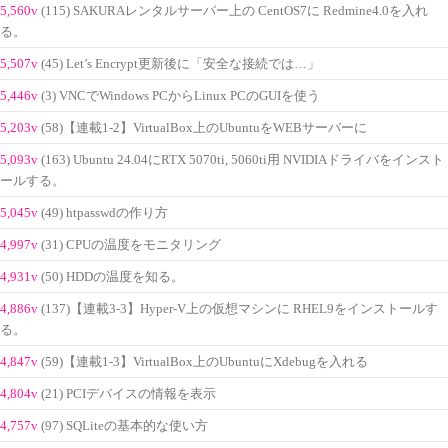
5,560v
(115) SAKURAレンタルサーバー上の CentOS7に Redmine4.0を入れ
る。
5,507v
(45) Let’s Encrypt更新後に「安全な接続では…」
5,446v
(3) VNCでWindows PCからLinux PCのGUIを使う
5,203v
(58)【連載1-2】VirtualBox上のUbuntuをWEBサーバーに
5,093v
(163) Ubuntu 24.04にRTX 5070ti, 5060ti用 NVIDIAドライバをインスト
ールする。
5,045v
(49) htpasswdの作り方
4,997v
(31) CPUの温度をモニタリング
4,931v
(50) HDDの温度を知る。
4,886v
(137)【連載3-3】Hyper-V上の仮想マシンに RHEL9をインストールす
る。
4,847v
(59)【連載1-3】VirtualBox上のUbuntuにXdebugを入れる
4,804v
(21) PCIデバイスの情報を表示
4,757v
(97) SQLiteの基本的な使い方