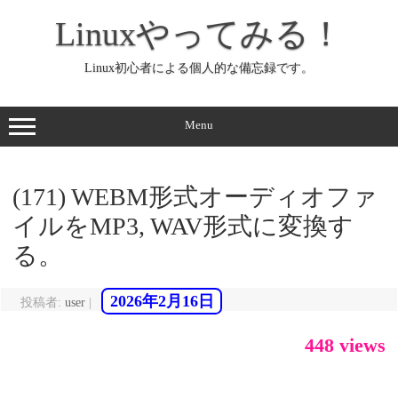
コ
ン
Linuxやってみる！
テ
ン
ツ
へ
Linux初心者による個人的な備忘録です。
ス
キ
ッ
プ
Menu
(171) WEBM形式オーディオファ
イルをMP3, WAV形式に変換す
る。
2026年2月16日
投稿者:
user
|
448 views