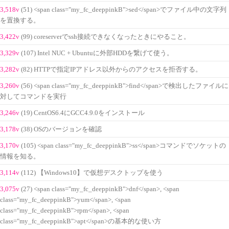
3,518v
(51) <span class="my_fc_deeppinkB">sed</span>でファイル中の文字列
を置換する。
3,422v
(99) coreserverでssh接続できなくなったときにやること。
3,329v
(107) Intel NUC + Ubuntuに外部HDDを繋げて使う。
3,282v
(82) HTTPで指定IPアドレス以外からのアクセスを拒否する。
3,260v
(56) <span class="my_fc_deeppinkB">find</span>で検出したファイルに
対してコマンドを実行
3,246v
(19) CentOS6.4にGCC4.9.0をインストール
3,178v
(38) OSのバージョンを確認
3,170v
(105) <span class="my_fc_deeppinkB">ss</span>コマンドでソケットの
情報を知る。
3,114v
(112) 【Windows10】で仮想デスクトップを使う
3,075v
(27) <span class="my_fc_deeppinkB">dnf</span>, <span
class="my_fc_deeppinkB">yum</span>, <span
class="my_fc_deeppinkB">rpm</span>, <span
class="my_fc_deeppinkB">apt</span>の基本的な使い方