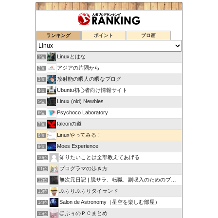
ランキング
ポイント
ブロ画
Linuxとはな
1位
アジアの片隅から
2位
放射能の暇人の暇なブログ
3位
Ubuntu初心者向け情報サイト
4位
Linux (old) Newbies
5位
Psychoco Laboratory
6位
falconの道
7位
Linuxやってみる！
8位
Moes Experience
9位
知りたいことは全部教えてあげる
10位
プログラマの歩き方
11位
無次元日記 | 脱サラ、転職、副収入のためのブログ
12位
ぶらりぶらりタイランド
13位
Salon de Astronomy（星空を楽しむ部屋）
14位
ほぷぅのＰＣまとめ
15位