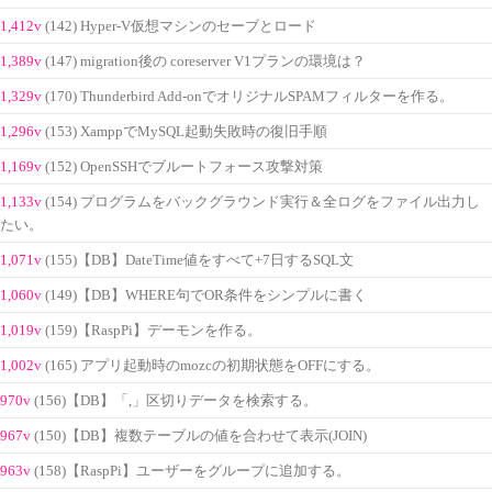
1,412v
(142) Hyper-V仮想マシンのセーブとロード
1,389v
(147) migration後の coreserver V1プランの環境は？
1,329v
(170) Thunderbird Add-onでオリジナルSPAMフィルターを作る。
1,296v
(153) XamppでMySQL起動失敗時の復旧手順
1,169v
(152) OpenSSHでブルートフォース攻撃対策
1,133v
(154) プログラムをバックグラウンド実行＆全ログをファイル出力し
たい。
1,071v
(155)【DB】DateTime値をすべて+7日するSQL文
1,060v
(149)【DB】WHERE句でOR条件をシンプルに書く
1,019v
(159)【RaspPi】デーモンを作る。
1,002v
(165) アプリ起動時のmozcの初期状態をOFFにする。
970v
(156)【DB】「,」区切りデータを検索する。
967v
(150)【DB】複数テーブルの値を合わせて表示(JOIN)
963v
(158)【RaspPi】ユーザーをグループに追加する。