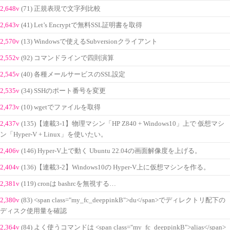
2,648v
(71) 正規表現で文字列比較
2,643v
(41) Let’s Encryptで無料SSL証明書を取得
2,570v
(13) Windowsで使えるSubversionクライアント
2,552v
(92) コマンドラインで四則演算
2,545v
(40) 各種メールサービスのSSL設定
2,535v
(34) SSHのポート番号を変更
2,473v
(10) wgetでファイルを取得
2,437v
(135)【連載3-1】物理マシン「HP Z840 + Windows10」上で 仮想マシ
ン「Hyper-V + Linux」を使いたい。
2,406v
(146) Hyper-V上で動く Ubuntu 22.04の画面解像度を上げる。
2,404v
(136)【連載3-2】Windows10の Hyper-V上に仮想マシンを作る。
2,381v
(119) cronは bashrcを無視する…
2,380v
(83) <span class="my_fc_deeppinkB">du</span>でディレクトリ配下の
ディスク使用量を確認
2,364v
(84) よく使うコマンドは <span class="my_fc_deeppinkB">alias</span>