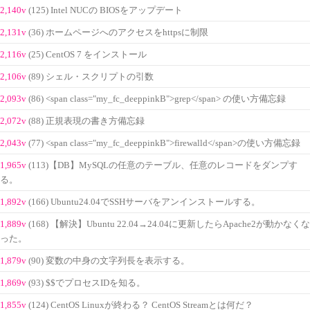
2,140v
(125) Intel NUCの BIOSをアップデート
2,131v
(36) ホームページへのアクセスをhttpsに制限
2,116v
(25) CentOS 7 をインストール
2,106v
(89) シェル・スクリプトの引数
2,093v
(86) <span class="my_fc_deeppinkB">grep</span> の使い方備忘録
2,072v
(88) 正規表現の書き方備忘録
2,043v
(77) <span class="my_fc_deeppinkB">firewalld</span>の使い方備忘録
1,965v
(113)【DB】MySQLの任意のテーブル、任意のレコードをダンプす
る。
1,892v
(166) Ubuntu24.04でSSHサーバをアンインストールする。
1,889v
(168) 【解決】Ubuntu 22.04→24.04に更新したらApache2が動かなくな
った。
1,879v
(90) 変数の中身の文字列長を表示する。
1,869v
(93) $$でプロセスIDを知る。
1,855v
(124) CentOS Linuxが終わる？ CentOS Streamとは何だ？