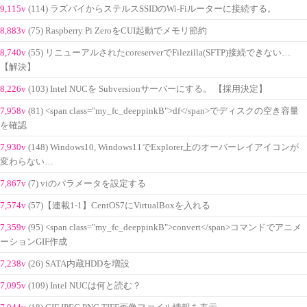
9,115v
(114) ラズパイからステルスSSIDのWi-Fiルーターに接続する。
8,883v
(75) Raspberry Pi ZeroをCUI起動でメモリ節約
8,740v
(55) リニューアルされたcoreserverでFilezilla(SFTP)接続できない…
【解決】
8,226v
(103) Intel NUCを Subversionサーバーにする。 【採用決定】
7,958v
(81) <span class="my_fc_deeppinkB">df</span>でディスクの空き容量
を確認
7,930v
(148) Windows10, Windows11でExplorer上のオーバーレイアイコンが
変わらない…
7,867v
(7) viのパラメータを設定する
7,574v
(57)【連載1-1】CentOS7にVirtualBoxを入れる
7,359v
(95) <span class="my_fc_deeppinkB">convert</span>コマンドでアニメ
ーションGIF作成
7,238v
(26) SATA内蔵HDDを増設
7,095v
(109) Intel NUCは何と読む？