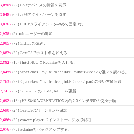
3,050v
(22) USBデバイスの情報を表示
3,048v
(62) 時刻のタイムゾーンを直す
3,026v
(20) DHCPクライアントをやめて固定IPに
2,958v
(2) sudoユーザーの追加
2,905v
(72) GitHubの読み方
2,882v
(30) CentOSでホスト名を変える
2,882v
(104) Intel NUCに Redmineを入れる。
2,845v
(35) <span class="my_fc_deeppinkB">whois</span>で誰？を調べる。
2,763v
(78) <span class="my_fc_deeppinkB">tree</span>の使い方備忘録
2,741v
(37) CoreServerのphpMyAdminを更新
2,692v
(134) HP Z840 WORKSTATION内蔵 2.5インチSSDの交換手順
2,690v
(24) CentOSのバージョンを確認
2,686v
(39) vmware player 12インストール失敗 [解決]
2,676v
(79) redmineをバックアップする。