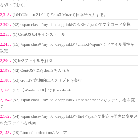
を切っておく。
2,318v
(164) Ubuntu 24.04で Fcitx5 Mozcで日本語入力する。
2,302v
(32) <span class="my_fc_deeppinkB">NKF</span>で文字コード変換
2,255v
(1) CentOS 6.4をインストール
2,245v
(15) <span class="my_fc_deeppinkB">chmod</span>でファイル属性を
設定
2,206v
(8) bz2ファイルを解凍
2,198v
(42) CentOS7にPython3を入れる
2,188v
(53) crondで定期的にスクリプトを実行
2,164v
(17) 【Windows10】でも etc/hosts
2,164v
(52) <span class="my_fc_deeppinkB">rename</span>でファイル名を変
更
2,162v
(54) <span class="my_fc_deeppinkB">find</span>で指定時間内に変更さ
れたファイルを検索
2,153v
(29) Linux distributionのシェア