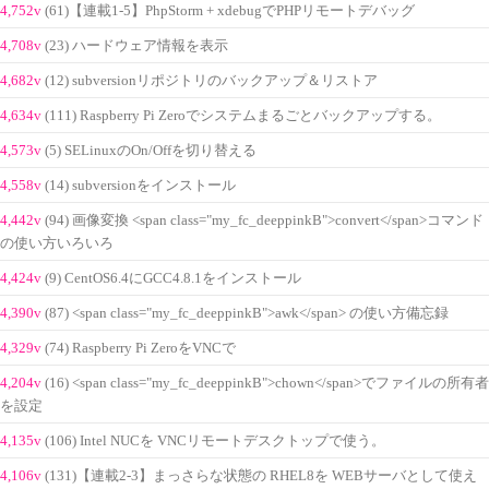
4,752v
(61)【連載1-5】PhpStorm + xdebugでPHPリモートデバッグ
4,708v
(23) ハードウェア情報を表示
4,682v
(12) subversionリポジトリのバックアップ＆リストア
4,634v
(111) Raspberry Pi Zeroでシステムまるごとバックアップする。
4,573v
(5) SELinuxのOn/Offを切り替える
4,558v
(14) subversionをインストール
4,442v
(94) 画像変換 <span class="my_fc_deeppinkB">convert</span>コマンド
の使い方いろいろ
4,424v
(9) CentOS6.4にGCC4.8.1をインストール
4,390v
(87) <span class="my_fc_deeppinkB">awk</span> の使い方備忘録
4,329v
(74) Raspberry Pi ZeroをVNCで
4,204v
(16) <span class="my_fc_deeppinkB">chown</span>でファイルの所有者
を設定
4,135v
(106) Intel NUCを VNCリモートデスクトップで使う。
4,106v
(131)【連載2-3】まっさらな状態の RHEL8を WEBサーバとして使え