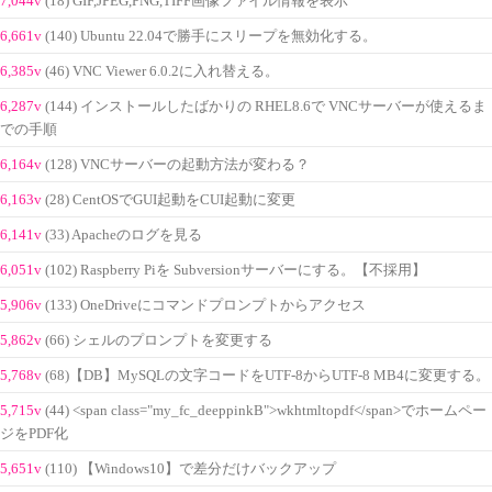
7,044v
(18) GIF,JPEG,PNG,TIFF画像ファイル情報を表示
6,661v
(140) Ubuntu 22.04で勝手にスリープを無効化する。
6,385v
(46) VNC Viewer 6.0.2に入れ替える。
6,287v
(144) インストールしたばかりの RHEL8.6で VNCサーバーが使えるま
での手順
6,164v
(128) VNCサーバーの起動方法が変わる？
6,163v
(28) CentOSでGUI起動をCUI起動に変更
6,141v
(33) Apacheのログを見る
6,051v
(102) Raspberry Piを Subversionサーバーにする。【不採用】
5,906v
(133) OneDriveにコマンドプロンプトからアクセス
5,862v
(66) シェルのプロンプトを変更する
5,768v
(68)【DB】MySQLの文字コードをUTF-8からUTF-8 MB4に変更する。
5,715v
(44) <span class="my_fc_deeppinkB">wkhtmltopdf</span>でホームペー
ジをPDF化
5,651v
(110) 【Windows10】で差分だけバックアップ