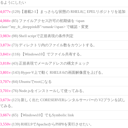
るようにしたい
4,077v
(129)【連載2-1】まっさらな状態の RHEL8に EPELリポジトリを追加
4,066v
(85) ファイルアクセス許可の初期値を <span
class="my_fc_deeppinkB">umask</span> で確認・変更
3,983v
(98) Shell scriptで正規表現の条件判定
3,873v
(73) ディレクトリ内のファイル数をカウントする。
3,841v
(116) 【Windows10】でファイル共有する。
3,818v
(43) 正規表現でメールアドレスの構文チェック
3,801v
(143) Hyper-V上で動く RHEL8.6の画面解像度を上げる。
3,707v
(64) Ubuntuでrootになる
3,701v
(76) Node.jsをインストールして使ってみる。
3,673v
(123) 新しく出た CORESERVERレンタルサーバーの V2プランを試し
てみる。
3,667v
(65) 【Windows10】でもSymbolic link
3,550v
(139) RHEL9でApacheからPHP8を実行させたい。