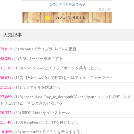
このカテゴリを全て表示
参加する
このブログに投票する
人気記事
79,013v
(6) ldconfigでライブラリパスを更新
42,328v
(4) VNCサーバーを終了する
31,130v
(108) VNC Viewerでクリップボードを共有したい。
30,631v
(117) 【Windows10】でHDDをゼロフィル・フォーマット
27,252v
(11) 7zファイルを解凍する
27,069v
(118) <span class="my_fc_deeppinkB">cp</span>コマンドでディレク
トリごとコピーするときのいろいろ
26,357v
(80) SSDにLinuxをインストール
21,148v
(100) Raspberry Piで FTPを使いたい。
16,496v
(48) memtest86+でメモリをテストする。