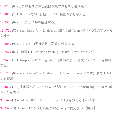
15,824v
(67) 子プロセスの環境変数を親プロセスが引き継ぐ
14,986v
(141) RHEL9でGUI起動 ←→ CUI起動を切り替える。
12,356v
(69) LZHファイルを解凍する。
12,172v
(70) <span class="my_fc_deeppinkB">find</span>でサイズ0のファイル
を検出
11,884v
(91) コマンドの実行結果を変数に代入する。
11,757v
(60)【連載1-4】eclipse + xdebugでPHPリモートデバッグ
10,946v
(101) Raspberry Piで upgradeに時間のかかる不要なパッケージを削除
する。
10,528v
(96) <span class="my_fc_deeppinkB">xmllint</span>コマンドでHTML
文を整形
10,483v
(130)【連載2-2】まっさらな状態の RHEL8に CodeReady Builderリポ
ジトリを追加
9,614v
(47) Windows10でインストールディスクを焼くときの注意
9,235v
(63) OpenSSHで作成した秘密鍵がPuttyで使えない 【解決】