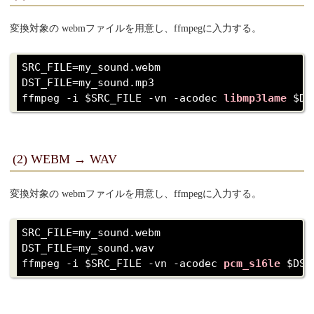
変換対象の webmファイルを用意し、ffmpegに入力する。
SRC_FILE=my_sound.webm

DST_FILE=my_sound.mp3

ffmpeg -i $SRC_FILE -vn -acodec 
libmp3lame
(2) WEBM → WAV
変換対象の webmファイルを用意し、ffmpegに入力する。
SRC_FILE=my_sound.webm

DST_FILE=my_sound.wav

ffmpeg -i $SRC_FILE -vn -acodec 
pcm_s16le