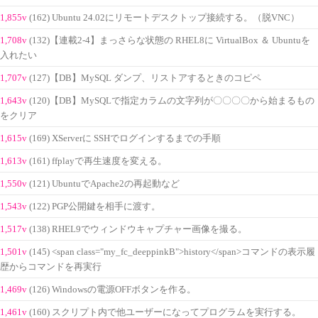
1,855v
(162) Ubuntu 24.02にリモートデスクトップ接続する。（脱VNC）
1,708v
(132)【連載2-4】まっさらな状態の RHEL8に VirtualBox ＆ Ubuntuを
入れたい
1,707v
(127)【DB】MySQL ダンプ、リストアするときのコピペ
1,643v
(120)【DB】MySQLで指定カラムの文字列が〇〇〇〇から始まるもの
をクリア
1,615v
(169) XServerに SSHでログインするまでの手順
1,613v
(161) ffplayで再生速度を変える。
1,550v
(121) UbuntuでApache2の再起動など
1,543v
(122) PGP公開鍵を相手に渡す。
1,517v
(138) RHEL9でウィンドウキャプチャー画像を撮る。
1,501v
(145) <span class="my_fc_deeppinkB">history</span>コマンドの表示履
歴からコマンドを再実行
1,469v
(126) Windowsの電源OFFボタンを作る。
1,461v
(160) スクリプト内で他ユーザーになってプログラムを実行する。